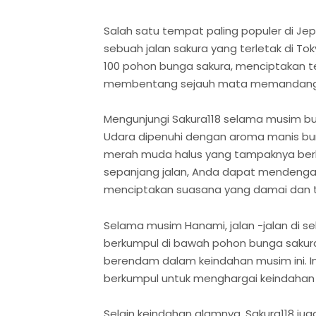
Salah satu tempat paling populer di Jep
sebuah jalan sakura yang terletak di Tok
100 pohon bunga sakura, menciptakan
membentang sejauh mata memandang
Mengunjungi Sakura118 selama musim bu
Udara dipenuhi dengan aroma manis bu
merah muda halus yang tampaknya berkil
sepanjang jalan, Anda dapat mendengar
menciptakan suasana yang damai dan 
Selama musim Hanami, jalan -jalan di se
berkumpul di bawah pohon bunga sakura
berendam dalam keindahan musim ini. I
berkumpul untuk menghargai keindahan 
Selain keindahan alamnya, Sakura118 j