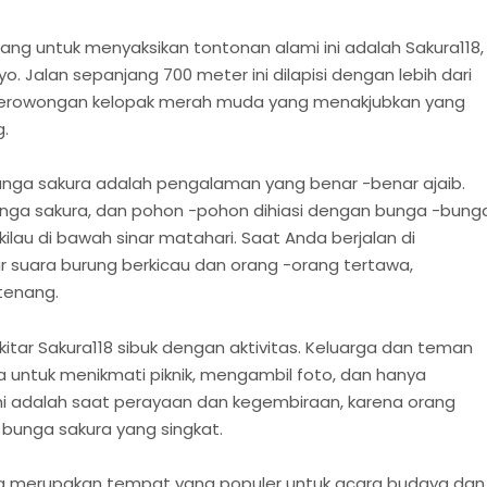
ang untuk menyaksikan tontonan alami ini adalah Sakura118,
yo. Jalan sepanjang 700 meter ini dilapisi dengan lebih dari
 terowongan kelopak merah muda yang menakjubkan yang
.
nga sakura adalah pengalaman yang benar -benar ajaib.
nga sakura, dan pohon -pohon dihiasi dengan bunga -bung
au di bawah sinar matahari. Saat Anda berjalan di
 suara burung berkicau dan orang -orang tertawa,
tenang.
kitar Sakura118 sibuk dengan aktivitas. Keluarga dan teman
 untuk menikmati piknik, mengambil foto, dan hanya
ni adalah saat perayaan dan kegembiraan, karena orang
bunga sakura yang singkat.
uga merupakan tempat yang populer untuk acara budaya dan