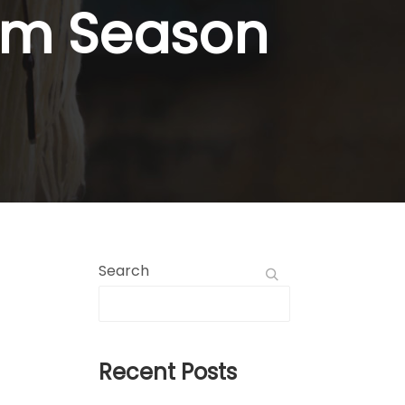
som Season
Search
Recent Posts