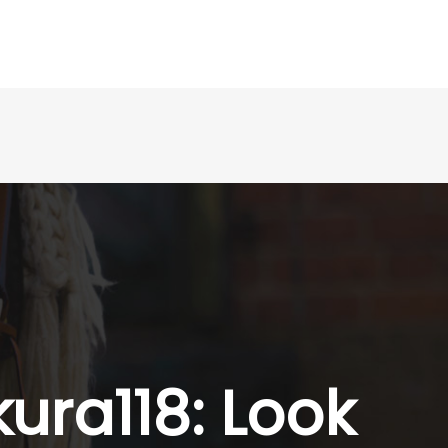
ura118: Look