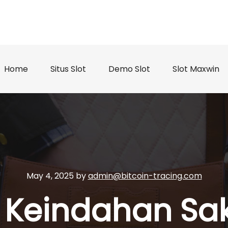
Home
Situs Slot
Demo Slot
Slot Maxwin
May 4, 2025
by
admin@bitcoin-tracing.com
 Keindahan Sak