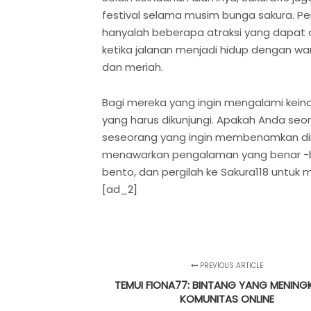
festival selama musim bunga sakura. Per
hanyalah beberapa atraksi yang dapat di
ketika jalanan menjadi hidup dengan w
dan meriah.
Bagi mereka yang ingin mengalami kein
yang harus dikunjungi. Apakah Anda seo
seseorang yang ingin membenamkan diri
menawarkan pengalaman yang benar -bena
bento, dan pergilah ke Sakura118 untuk
[ad_2]
PREVIOUS ARTICLE
TEMUI FIONA77: BINTANG YANG MENINGK
KOMUNITAS ONLINE