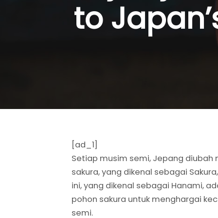
to Japan’
[ad_1]
Setiap musim semi, Jepang diubah 
sakura, yang dikenal sebagai Sakura
ini, yang dikenal sebagai Hanami, a
pohon sakura untuk menghargai ke
semi.