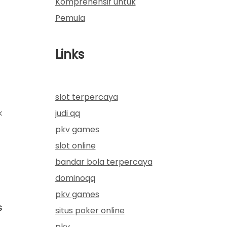
Komprehensif untuk
Pemula
Links
slot terpercaya
k
judi qq
pkv games
slot online
bandar bola terpercaya
dominoqq
pkv games
S
situs poker online
pkv