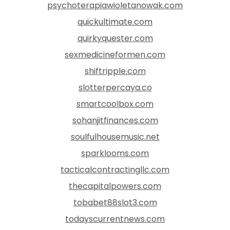
psychoterapiawioletanowak.com
quickultimate.com
quirkyquester.com
sexmedicineformen.com
shiftripple.com
slotterpercaya.co
smartcoolbox.com
sohanjitfinances.com
soulfulhousemusic.net
sparklooms.com
tacticalcontractingllc.com
thecapitalpowers.com
tobabet88slot3.com
todayscurrentnews.com