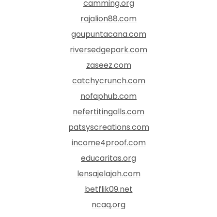
camming.org
rajalion88.com
goupuntacana.com
riversedgepark.com
zaseez.com
catchycrunch.com
nofaphub.com
nefertitingalls.com
patsyscreations.com
income4proof.com
educaritas.org
lensajelajah.com
betflik09.net
ncaq.org