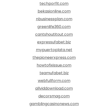
techporfit.com
bekasionline.com
nbusinessplan.com
greenlife360.com
cantshoutitout.com
expressufabet.biz
mypuertoplata.net
thepioneerxpress.com
howtofixissue.com
teamufabet.biz
webfullform.com
allviddownload.com
decorsmag.com
gamblingcasinonews.com