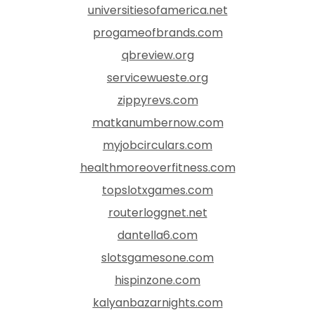
universitiesofamerica.net
progameofbrands.com
qbreview.org
servicewueste.org
zippyrevs.com
matkanumbernow.com
myjobcirculars.com
healthmoreoverfitness.com
topslotxgames.com
routerloggnet.net
dantella6.com
slotsgamesone.com
hispinzone.com
kalyanbazarnights.com