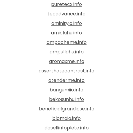
puretecx.info
tecadvance.info
aminityio.info
amiolahu.info
ampacheme.info
ampullahu.info
aromaxme.info
asserthatecontrast.info
atenderme.info
bangumiio.info
bekosunhu.info
beneficialgrandiose.info
blomaio.info
dosellinfoplete.info