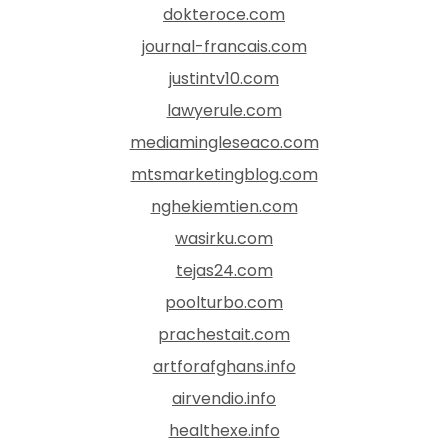
dokteroce.com
journal-francais.com
justintv10.com
lawyerule.com
mediamingleseaco.com
mtsmarketingblog.com
nghekiemtien.com
wasirku.com
tejas24.com
poolturbo.com
prachestait.com
artforafghans.info
airvendio.info
healthexe.info