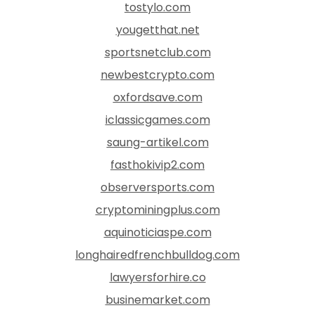
tostylo.com
yougetthat.net
sportsnetclub.com
newbestcrypto.com
oxfordsave.com
iclassicgames.com
saung-artikel.com
fasthokivip2.com
observersports.com
cryptominingplus.com
aquinoticiaspe.com
longhairedfrenchbulldog.com
lawyersforhire.co
businemarket.com