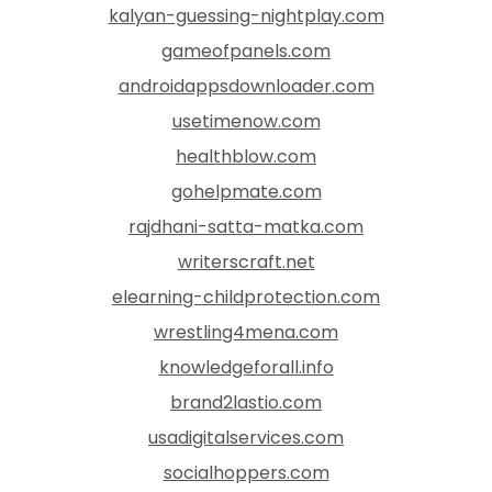
kalyan-guessing-nightplay.com
gameofpanels.com
androidappsdownloader.com
usetimenow.com
healthblow.com
gohelpmate.com
rajdhani-satta-matka.com
writerscraft.net
elearning-childprotection.com
wrestling4mena.com
knowledgeforall.info
brand2lastio.com
usadigitalservices.com
socialhoppers.com