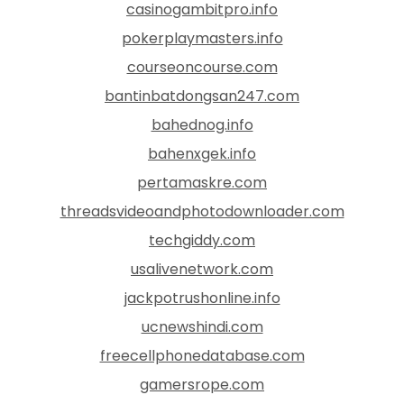
casinogambitpro.info
pokerplaymasters.info
courseoncourse.com
bantinbatdongsan247.com
bahednog.info
bahenxgek.info
pertamaskre.com
threadsvideoandphotodownloader.com
techgiddy.com
usalivenetwork.com
jackpotrushonline.info
ucnewshindi.com
freecellphonedatabase.com
gamersrope.com