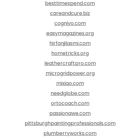
besttimespend.com
careandcure.biz
cogniyo.com
easymagazines.org
hirfanjilasmi.com
hometricks.org
leathercraftpro.com
microgridpower.org
mixiqo.com
needglobe.com
ortocoach.com
passionawe.com
pittsburghpaintingprofessionals.com
plumberryworks.com