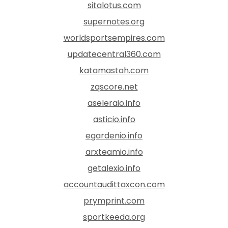
sitalotus.com
supernotes.org
worldsportsempires.com
updatecentral360.com
katamastah.com
zqscore.net
aseleraio.info
asticio.info
egardenio.info
arxteamio.info
getalexio.info
accountaudittaxcon.com
prymprint.com
sportkeeda.org