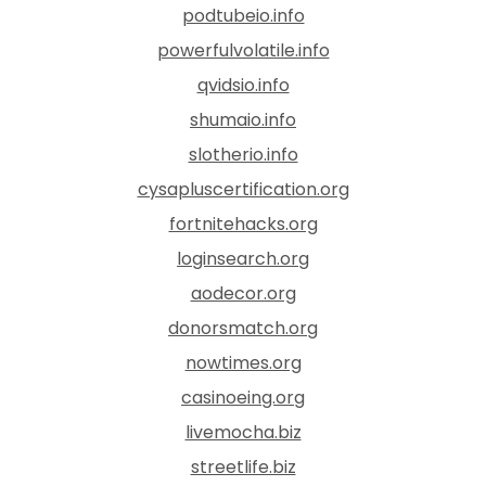
podtubeio.info
powerfulvolatile.info
qvidsio.info
shumaio.info
slotherio.info
cysapluscertification.org
fortnitehacks.org
loginsearch.org
aodecor.org
donorsmatch.org
nowtimes.org
casinoeing.org
livemocha.biz
streetlife.biz