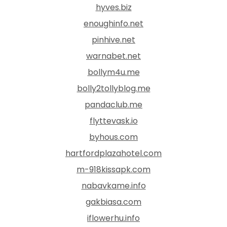
hyves.biz
enoughinfo.net
pinhive.net
warnabet.net
bollym4u.me
bolly2tollyblog.me
pandaclub.me
flyttevask.io
byhous.com
hartfordplazahotel.com
m-918kissapk.com
nabavkame.info
gakbiasa.com
iflowerhu.info