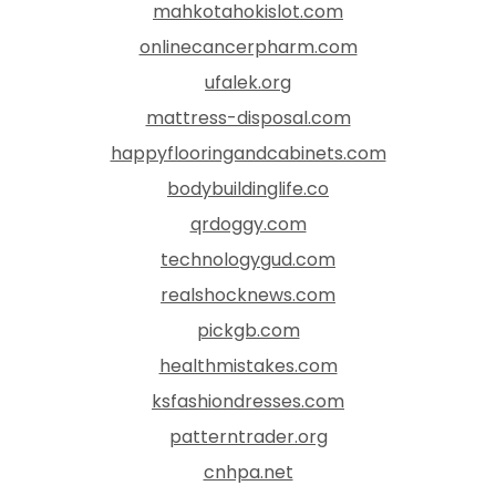
mahkotahokislot.com
onlinecancerpharm.com
ufalek.org
mattress-disposal.com
happyflooringandcabinets.com
bodybuildinglife.co
qrdoggy.com
technologygud.com
realshocknews.com
pickgb.com
healthmistakes.com
ksfashiondresses.com
patterntrader.org
cnhpa.net