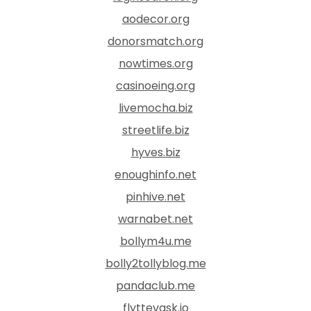
aodecor.org
donorsmatch.org
nowtimes.org
casinoeing.org
livemocha.biz
streetlife.biz
hyves.biz
enoughinfo.net
pinhive.net
warnabet.net
bollym4u.me
bolly2tollyblog.me
pandaclub.me
flyttevask.io