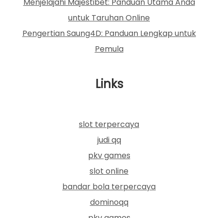
Menjelajahi Majestibet: Panduan Utama Anda
untuk Taruhan Online
Pengertian Saung4D: Panduan Lengkap untuk
Pemula
Links
slot terpercaya
judi qq
pkv games
slot online
bandar bola terpercaya
dominoqq
pkv games