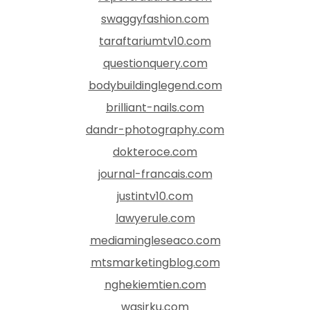
swaggyfashion.com
taraftariumtv10.com
questionquery.com
bodybuildinglegend.com
brilliant-nails.com
dandr-photography.com
dokteroce.com
journal-francais.com
justintv10.com
lawyerule.com
mediamingleseaco.com
mtsmarketingblog.com
nghekiemtien.com
wasirku.com