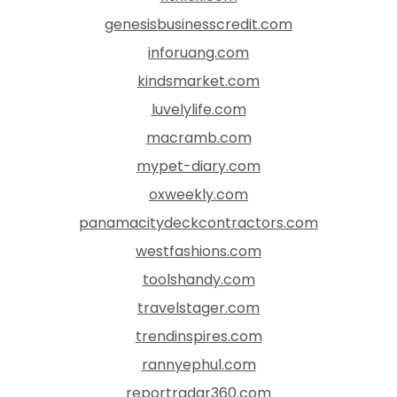
genesisbusinesscredit.com
inforuang.com
kindsmarket.com
luvelylife.com
macramb.com
mypet-diary.com
oxweekly.com
panamacitydeckcontractors.com
westfashions.com
toolshandy.com
travelstager.com
trendinspires.com
rannyephul.com
reportradar360.com