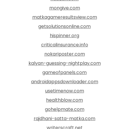
mongive.com
matkagameresultsview.com
getsolutionsonline.com
hispinner.org
criticalinsurance.info
nokariposter.com
kalyan-guessing-nightplay.com
gameofpanels.com
androidappsdownloader.com
usetimenow.com
healthblow.com
gohelpmate.com
rajdhani-satta-matka.com
writerscraft.net