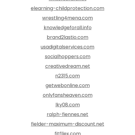
elearning-childprotection.com
wrestling4mena.com
knowledgeforall.info
brand2lastio.com
usadigitalservices.com
socialhoppers.com
creativedream.net
n2315.com
getwebonline.com
onlyfansheaven.com
lky08.com
ralph-fiennes.net
fielder-maximum-discount.net
fitfllex.com