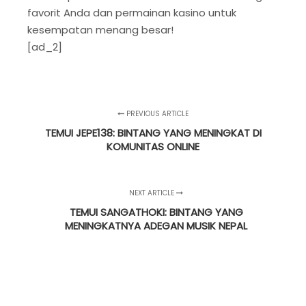
favorit Anda dan permainan kasino untuk
kesempatan menang besar!
[ad_2]
PREVIOUS ARTICLE
TEMUI JEPE138: BINTANG YANG MENINGKAT DI
KOMUNITAS ONLINE
NEXT ARTICLE
TEMUI SANGATHOKI: BINTANG YANG
MENINGKATNYA ADEGAN MUSIK NEPAL