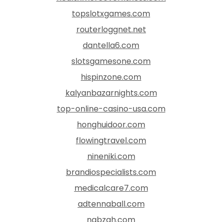
topslotxgames.com
routerloggnet.net
dantella6.com
slotsgamesone.com
hispinzone.com
kalyanbazarnights.com
top-online-casino-usa.com
honghuidoor.com
flowingtravel.com
nineniki.com
brandiospecialists.com
medicalcare7.com
adtennaball.com
nabzah.com