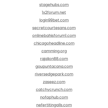
stagehubs.com
1x2forum.net
login99bet.com
secretcourtesans.com
onlinebahisforum1.com
chicagoheadline.com
camming.org
rajalion88.com
goupuntacana.com
riversedgepark.com
zaseez.com
catchycrunch.com
nofaphub.com
nefertitingalls.com