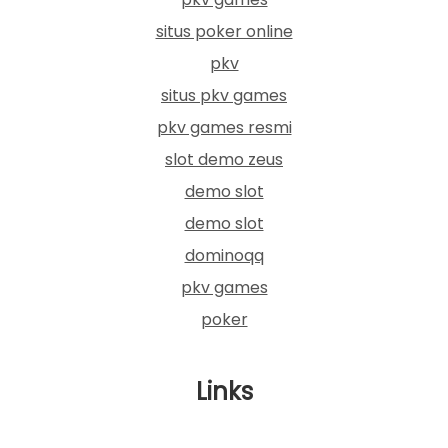
situs poker online
pkv
situs pkv games
pkv games resmi
slot demo zeus
demo slot
demo slot
dominoqq
pkv games
poker
Links