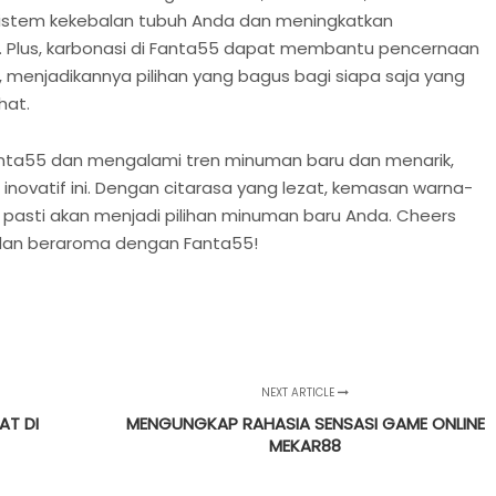
stem kekebalan tubuh Anda dan meningkatkan
. Plus, karbonasi di Fanta55 dapat membantu pencernaan
 menjadikannya pilihan yang bagus bagi siapa saja yang
hat.
a Fanta55 dan mengalami tren minuman baru dan menarik,
ovatif ini. Dengan citarasa yang lezat, kemasan warna-
 pasti akan menjadi pilihan minuman baru Anda. Cheers
dan beraroma dengan Fanta55!
NEXT ARTICLE
AT DI
MENGUNGKAP RAHASIA SENSASI GAME ONLINE
MEKAR88