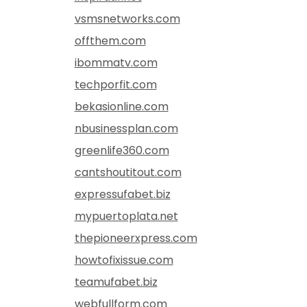
vsmsnetworks.com
offthem.com
ibommatv.com
techporfit.com
bekasionline.com
nbusinessplan.com
greenlife360.com
cantshoutitout.com
expressufabet.biz
mypuertoplata.net
thepioneerxpress.com
howtofixissue.com
teamufabet.biz
webfullform.com