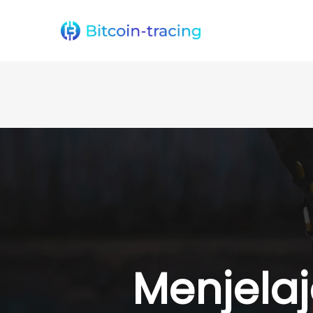
Menjelaj