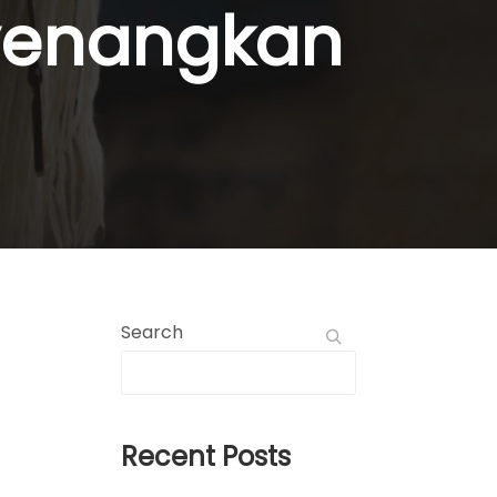
yenangkan
Search
Recent Posts