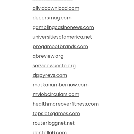
allviddownload.com
decorsmag.com
gamblingcasinonews.com
universitiesofamerica.net
progameofbrands.com
qbreview.org
servicewueste.org
zippyrevs.com
matkanumbernow.com
myjobcirculars.com
healthmoreoverfitness.com
topslotxgames.com
routerloggnet.net
dantella6.com