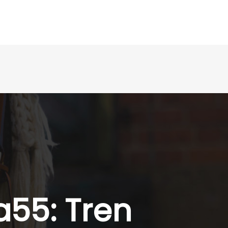
a55: Tren