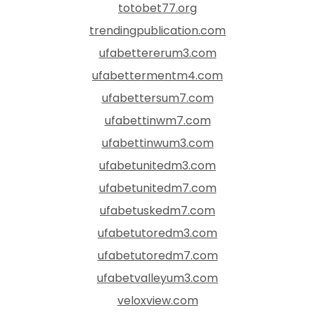
totobet77.org
trendingpublication.com
ufabettererum3.com
ufabettermentm4.com
ufabettersum7.com
ufabettinwm7.com
ufabettinwum3.com
ufabetunitedm3.com
ufabetunitedm7.com
ufabetuskedm7.com
ufabetutoredm3.com
ufabetutoredm7.com
ufabetvalleyum3.com
veloxview.com