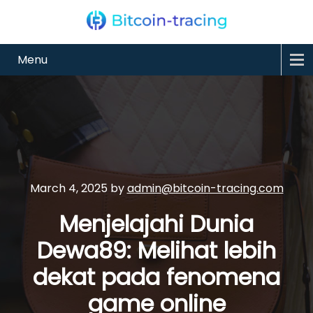
Menu
March 4, 2025
by
admin@bitcoin-tracing.com
Menjelajahi Dunia
Dewa89: Melihat lebih
dekat pada fenomena
game online