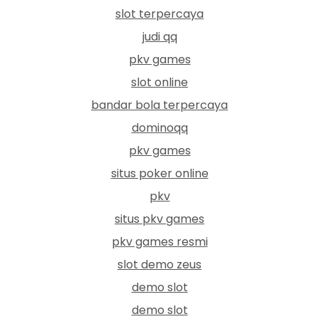
slot terpercaya
judi qq
pkv games
slot online
bandar bola terpercaya
dominoqq
pkv games
situs poker online
pkv
situs pkv games
pkv games resmi
slot demo zeus
demo slot
demo slot