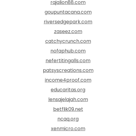
rajalion88.com
goupuntacana.com
riversedgepark.com
zaseez.com
catchycrunch.com
nofaphub.com
nefertitingalls.com
patsyscreations.com
income4proof.com
educaritas.org
lensajelajah.com
betflik09.net
ncaq.org
xenmicro.com