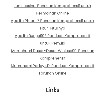
Juruscasino: Panduan Komprehensif untuk
Permainan Online
Apa itu Plisbet? Panduan Komprehensif untuk
Fitur-Fiturnya
Apa itu Bunga99? Panduan Komprehensif
untuk Pemula
Memahami Dasar-Dasar Winlose99: Panduan
Komprehensif
Memahami Parlay4D: Panduan Komprehensif
Taruhan Online
Links