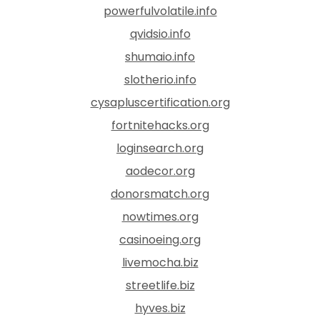
powerfulvolatile.info
qvidsio.info
shumaio.info
slotherio.info
cysapluscertification.org
fortnitehacks.org
loginsearch.org
aodecor.org
donorsmatch.org
nowtimes.org
casinoeing.org
livemocha.biz
streetlife.biz
hyves.biz