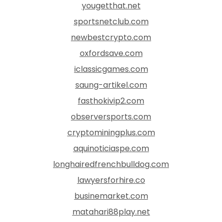
yougetthat.net
sportsnetclub.com
newbestcrypto.com
oxfordsave.com
iclassicgames.com
saung-artikel.com
fasthokivip2.com
observersports.com
cryptominingplus.com
aquinoticiaspe.com
longhairedfrenchbulldog.com
lawyersforhire.co
businemarket.com
matahari88play.net