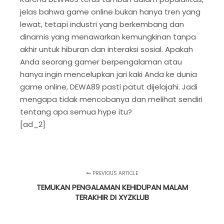
jelas bahwa game online bukan hanya tren yang
lewat, tetapi industri yang berkembang dan
dinamis yang menawarkan kemungkinan tanpa
akhir untuk hiburan dan interaksi sosial. Apakah
Anda seorang gamer berpengalaman atau
hanya ingin mencelupkan jari kaki Anda ke dunia
game online, DEWA89 pasti patut dijelajahi. Jadi
mengapa tidak mencobanya dan melihat sendiri
tentang apa semua hype itu?
[ad_2]
PREVIOUS ARTICLE
TEMUKAN PENGALAMAN KEHIDUPAN MALAM
TERAKHIR DI XYZKLUB