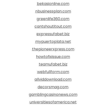
bekasionline.com
nbusinessplan.com
greenlife360.com
cantshoutitout.com
expressufabet.biz
mypuertoplata.net
thepioneerxpress.com
howtofixissue.com
teamufabet.biz
webfullform.com
allviddownload.com
decorsmag.com
gamblingcasinonews.com
universitiesofamerica.net