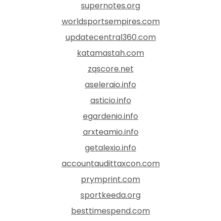
supernotes.org
worldsportsempires.com
updatecentral360.com
katamastah.com
zqscore.net
aseleraio.info
asticio.info
egardenio.info
arxteamio.info
getalexio.info
accountaudittaxcon.com
prymprint.com
sportkeeda.org
besttimespend.com