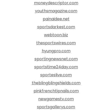
moneydescriptor.com
youthsmagazine.com
painaidee.net
sportsdarkest.com
webtoon.biz
thesportswires.com
hyungpro.com
sportingnewsnet.com
sportstime24day.com
sporteslive.com
theblingblingshields.com
pinkfrenchtipnails.com
newgamestv.com
sportsgallerys.com