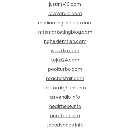
justintv10.com
lawyerule.com
mediamingleseaco.com
mtsmarketingblog.com
nghekiemtien.com
wasirku.com
tejas24.com
poolturbo.com
prachestait.com
artforafghans.info
airvendio.info
healthexe.info
puretecx.info
tecadvance.info