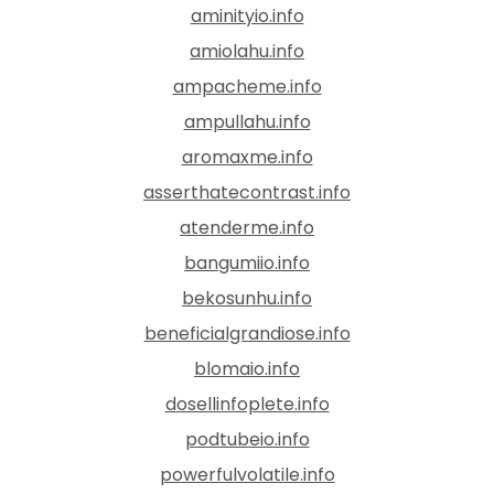
aminityio.info
amiolahu.info
ampacheme.info
ampullahu.info
aromaxme.info
asserthatecontrast.info
atenderme.info
bangumiio.info
bekosunhu.info
beneficialgrandiose.info
blomaio.info
dosellinfoplete.info
podtubeio.info
powerfulvolatile.info