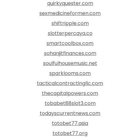
quirkyquester.com
sexmedicineformen.com
shiftripple.com
slotterpercaya.co
smartcoolbox.com
sohanjitfinances.com
soulfulhousemusic.net
sparklooms.com
tacticalcontractingllc.com
thecapitalpowers.com
tobabet88slot3.com
todayscurrentnews.com
totobet77.asia
totobet77.org