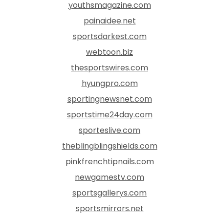
youthsmagazine.com
painaidee.net
sportsdarkest.com
webtoon.biz
thesportswires.com
hyungpro.com
sportingnewsnet.com
sportstime24day.com
sporteslive.com
theblingblingshields.com
pinkfrenchtipnails.com
newgamestv.com
sportsgallerys.com
sportsmirrors.net