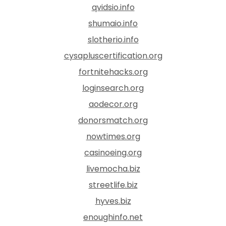
qvidsio.info
shumaio.info
slotherio.info
cysapluscertification.org
fortnitehacks.org
loginsearch.org
aodecor.org
donorsmatch.org
nowtimes.org
casinoeing.org
livemocha.biz
streetlife.biz
hyves.biz
enoughinfo.net