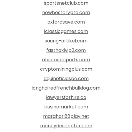
sportsnetclub.com
newbestcrypto.com
oxfordsave.com
iclassicgames.com
saung-artikel.com
fasthokivip2.com
observersports.com
cryptominingplus.com
aquinoticiaspe.com
longhairedfrenchbulldog.com
lawyersforhire.co
businemarket.com
matahari88play.net
moneydescriptor.com