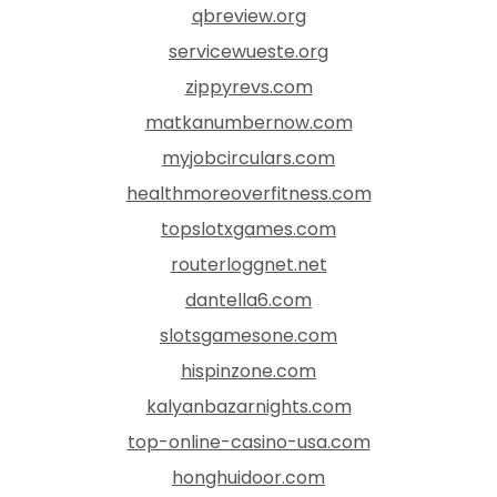
qbreview.org
servicewueste.org
zippyrevs.com
matkanumbernow.com
myjobcirculars.com
healthmoreoverfitness.com
topslotxgames.com
routerloggnet.net
dantella6.com
slotsgamesone.com
hispinzone.com
kalyanbazarnights.com
top-online-casino-usa.com
honghuidoor.com