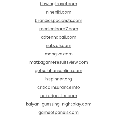
flowingtravel.com
nineniki.com
brandiospecialists.com
medicalcare7.com
adtennaball.com
nabzah.com
mongive.com
matkagameresultsview.com
getsolutionsonline.com
hispinner.org
criticalinsurance.info
nokariposter.com
kalyan-guessing-nightplay.com
gameofpanels.com