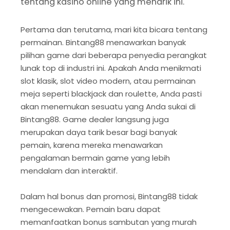
tentang kasino online yang menarik ini.
Pertama dan terutama, mari kita bicara tentang
permainan. Bintang88 menawarkan banyak
pilihan game dari beberapa penyedia perangkat
lunak top di industri ini. Apakah Anda menikmati
slot klasik, slot video modern, atau permainan
meja seperti blackjack dan roulette, Anda pasti
akan menemukan sesuatu yang Anda sukai di
Bintang88. Game dealer langsung juga
merupakan daya tarik besar bagi banyak
pemain, karena mereka menawarkan
pengalaman bermain game yang lebih
mendalam dan interaktif.
Dalam hal bonus dan promosi, Bintang88 tidak
mengecewakan. Pemain baru dapat
memanfaatkan bonus sambutan yang murah