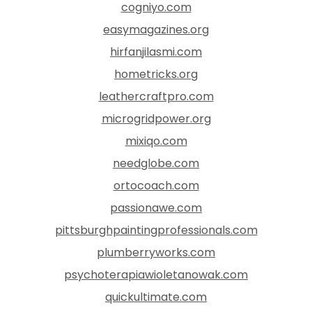
cogniyo.com
easymagazines.org
hirfanjilasmi.com
hometricks.org
leathercraftpro.com
microgridpower.org
mixiqo.com
needglobe.com
ortocoach.com
passionawe.com
pittsburghpaintingprofessionals.com
plumberryworks.com
psychoterapiawioletanowak.com
quickultimate.com