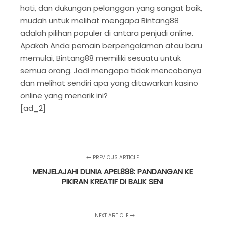
hati, dan dukungan pelanggan yang sangat baik,
mudah untuk melihat mengapa Bintang88
adalah pilihan populer di antara penjudi online.
Apakah Anda pemain berpengalaman atau baru
memulai, Bintang88 memiliki sesuatu untuk
semua orang. Jadi mengapa tidak mencobanya
dan melihat sendiri apa yang ditawarkan kasino
online yang menarik ini?
[ad_2]
PREVIOUS ARTICLE
MENJELAJAHI DUNIA APEL888: PANDANGAN KE
PIKIRAN KREATIF DI BALIK SENI
NEXT ARTICLE