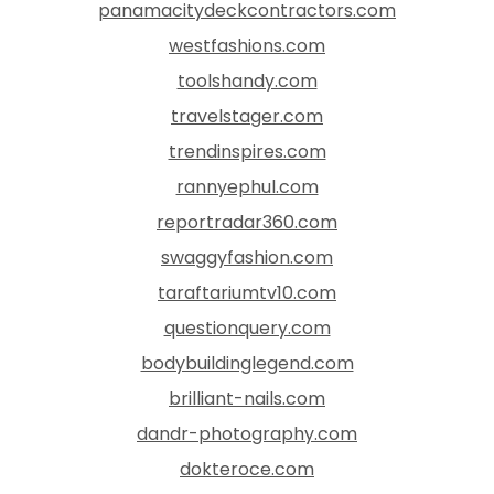
panamacitydeckcontractors.com
westfashions.com
toolshandy.com
travelstager.com
trendinspires.com
rannyephul.com
reportradar360.com
swaggyfashion.com
taraftariumtv10.com
questionquery.com
bodybuildinglegend.com
brilliant-nails.com
dandr-photography.com
dokteroce.com