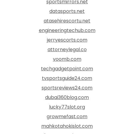
sportsmirrors.net
datasports.net
atasehirescortu.net
engineeringtechub.com
jerryescorts.com
attorneylegal.co
voomb.com
techgadgetpoint.com
tvsportsguide24.com
sportsreviews24.com
dubai360blog.com
lucky77slot.org
growmefast.com
mahkotahokislot.com