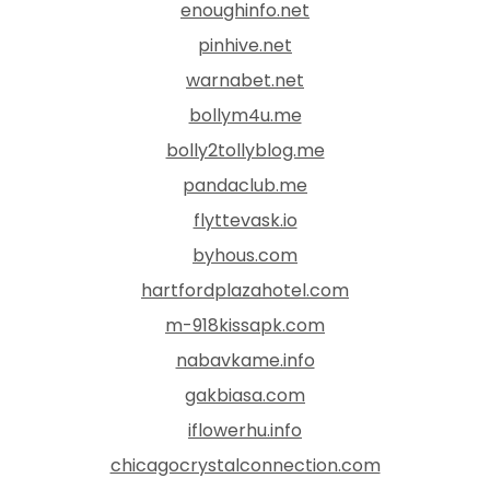
enoughinfo.net
pinhive.net
warnabet.net
bollym4u.me
bolly2tollyblog.me
pandaclub.me
flyttevask.io
byhous.com
hartfordplazahotel.com
m-918kissapk.com
nabavkame.info
gakbiasa.com
iflowerhu.info
chicagocrystalconnection.com