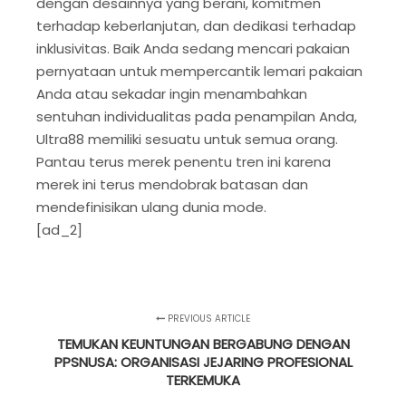
dengan desainnya yang berani, komitmen
terhadap keberlanjutan, dan dedikasi terhadap
inklusivitas. Baik Anda sedang mencari pakaian
pernyataan untuk mempercantik lemari pakaian
Anda atau sekadar ingin menambahkan
sentuhan individualitas pada penampilan Anda,
Ultra88 memiliki sesuatu untuk semua orang.
Pantau terus merek penentu tren ini karena
merek ini terus mendobrak batasan dan
mendefinisikan ulang dunia mode.
[ad_2]
PREVIOUS ARTICLE
TEMUKAN KEUNTUNGAN BERGABUNG DENGAN
PPSNUSA: ORGANISASI JEJARING PROFESIONAL
TERKEMUKA