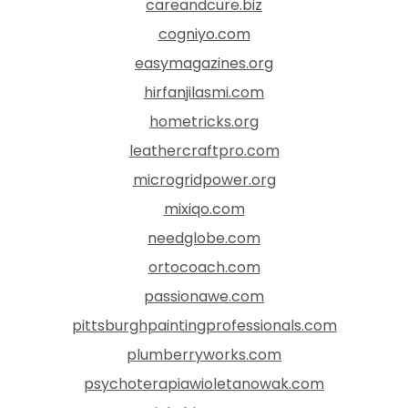
careandcure.biz
cogniyo.com
easymagazines.org
hirfanjilasmi.com
hometricks.org
leathercraftpro.com
microgridpower.org
mixiqo.com
needglobe.com
ortocoach.com
passionawe.com
pittsburghpaintingprofessionals.com
plumberryworks.com
psychoterapiawioletanowak.com