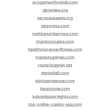
progameofbrands.com
qbreview.org
servicewueste.org
zippyrevs.com
matkanumbernow.com
myjobcirculars.com
healthmoreoverfitness.com
topslotxgames.com
routerloggnet.net
dantella6.com
slotsgamesone.com
hispinzone.com
kalyanbazarnights.com
top-online-casino-usa.com