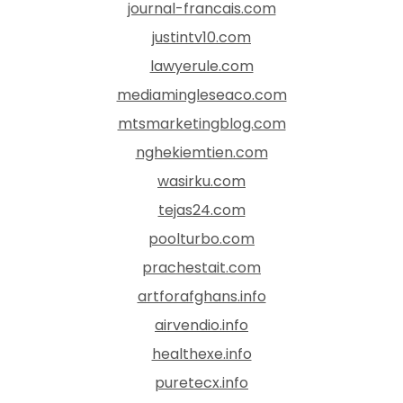
journal-francais.com
justintv10.com
lawyerule.com
mediamingleseaco.com
mtsmarketingblog.com
nghekiemtien.com
wasirku.com
tejas24.com
poolturbo.com
prachestait.com
artforafghans.info
airvendio.info
healthexe.info
puretecx.info