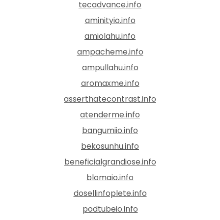
tecadvance.info
aminityio.info
amiolahu.info
ampacheme.info
ampullahu.info
aromaxme.info
asserthatecontrast.info
atenderme.info
bangumiio.info
bekosunhu.info
beneficialgrandiose.info
blomaio.info
dosellinfoplete.info
podtubeio.info