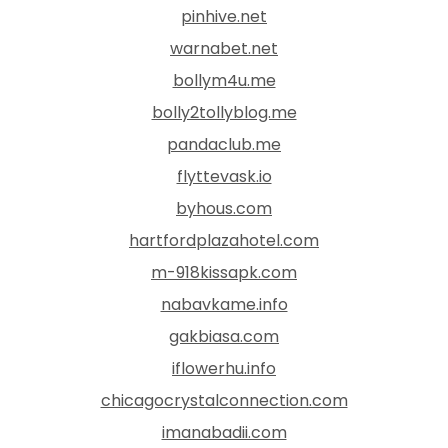
pinhive.net
warnabet.net
bollym4u.me
bolly2tollyblog.me
pandaclub.me
flyttevask.io
byhous.com
hartfordplazahotel.com
m-918kissapk.com
nabavkame.info
gakbiasa.com
iflowerhu.info
chicagocrystalconnection.com
imanabadii.com