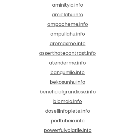
aminityio.info
amiolahu.info
ampacheme.info
ampullahu.info
aromaxme.info
asserthatecontrast.info
atenderme.info
bangumiio.info
bekosunhu.info
beneficialgrandiose.info
blomaio.info
dosellinfoplete.info
podtubeio.info
powerfulvolatile.info