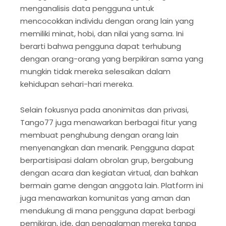
menganalisis data pengguna untuk
mencocokkan individu dengan orang lain yang
memiliki minat, hobi, dan nilai yang sama. Ini
berarti bahwa pengguna dapat terhubung
dengan orang-orang yang berpikiran sama yang
mungkin tidak mereka selesaikan dalam
kehidupan sehari-hari mereka.
Selain fokusnya pada anonimitas dan privasi,
Tango77 juga menawarkan berbagai fitur yang
membuat penghubung dengan orang lain
menyenangkan dan menarik. Pengguna dapat
berpartisipasi dalam obrolan grup, bergabung
dengan acara dan kegiatan virtual, dan bahkan
bermain game dengan anggota lain. Platform ini
juga menawarkan komunitas yang aman dan
mendukung di mana pengguna dapat berbagi
pemikiran, ide, dan pengalaman mereka tanpa