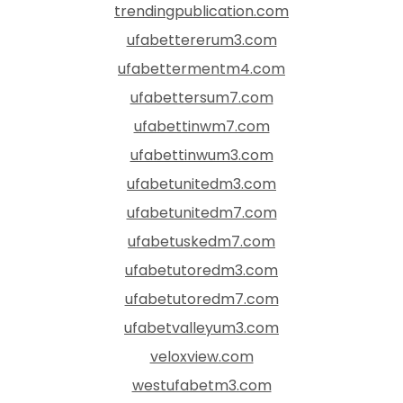
trendingpublication.com
ufabettererum3.com
ufabettermentm4.com
ufabettersum7.com
ufabettinwm7.com
ufabettinwum3.com
ufabetunitedm3.com
ufabetunitedm7.com
ufabetuskedm7.com
ufabetutoredm3.com
ufabetutoredm7.com
ufabetvalleyum3.com
veloxview.com
westufabetm3.com