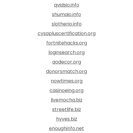
qvidsio.info
shumaio.info
slotherio.info
cysapluscertification.org
fortnitehacks.org
loginsearch.org
aodecor.org
donorsmatch.org
nowtimes.org
casinoeing.org
livemocha.biz
streetlife.biz
hyves.biz
enoughinfo.net