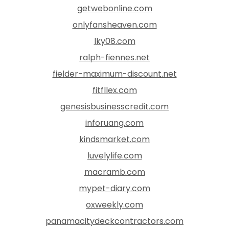
getwebonline.com
onlyfansheaven.com
lky08.com
ralph-fiennes.net
fielder-maximum-discount.net
fitfllex.com
genesisbusinesscredit.com
inforuang.com
kindsmarket.com
luvelylife.com
macramb.com
mypet-diary.com
oxweekly.com
panamacitydeckcontractors.com