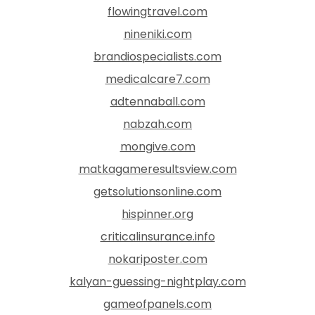
flowingtravel.com
nineniki.com
brandiospecialists.com
medicalcare7.com
adtennaball.com
nabzah.com
mongive.com
matkagameresultsview.com
getsolutionsonline.com
hispinner.org
criticalinsurance.info
nokariposter.com
kalyan-guessing-nightplay.com
gameofpanels.com