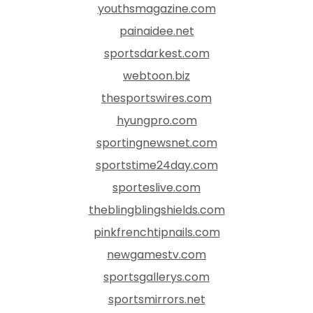
youthsmagazine.com
painaidee.net
sportsdarkest.com
webtoon.biz
thesportswires.com
hyungpro.com
sportingnewsnet.com
sportstime24day.com
sporteslive.com
theblingblingshields.com
pinkfrenchtipnails.com
newgamestv.com
sportsgallerys.com
sportsmirrors.net