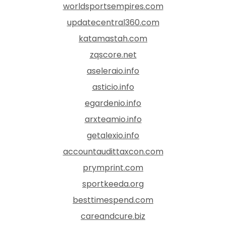
worldsportsempires.com
updatecentral360.com
katamastah.com
zqscore.net
aseleraio.info
asticio.info
egardenio.info
arxteamio.info
getalexio.info
accountaudittaxcon.com
prymprint.com
sportkeeda.org
besttimespend.com
careandcure.biz