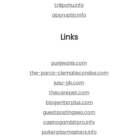
trilipohu.info
appruptio.info
Links
punjwanis.com
the-parcs-clematiscondos.com
jusu-gb.com
thecarepet.com
blogwriterplus.com
guestpostingseo.com
casinogambitpro.info
pokerplaymasters.info