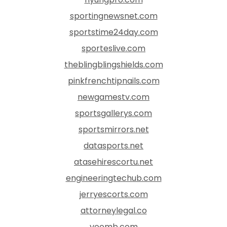
sportingnewsnet.com
sportstime24day.com
sporteslive.com
theblingblingshields.com
pinkfrenchtipnails.com
newgamestv.com
sportsgallerys.com
sportsmirrors.net
datasports.net
atasehirescortu.net
engineeringtechub.com
jerryescorts.com
attorneylegal.co
voomb.com