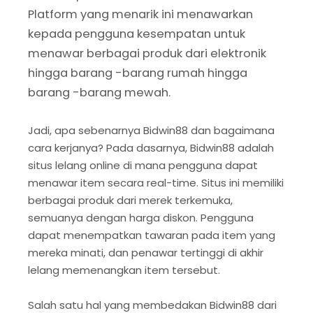
Platform yang menarik ini menawarkan
kepada pengguna kesempatan untuk
menawar berbagai produk dari elektronik
hingga barang -barang rumah hingga
barang -barang mewah.
Jadi, apa sebenarnya Bidwin88 dan bagaimana
cara kerjanya? Pada dasarnya, Bidwin88 adalah
situs lelang online di mana pengguna dapat
menawar item secara real-time. Situs ini memiliki
berbagai produk dari merek terkemuka,
semuanya dengan harga diskon. Pengguna
dapat menempatkan tawaran pada item yang
mereka minati, dan penawar tertinggi di akhir
lelang memenangkan item tersebut.
Salah satu hal yang membedakan Bidwin88 dari