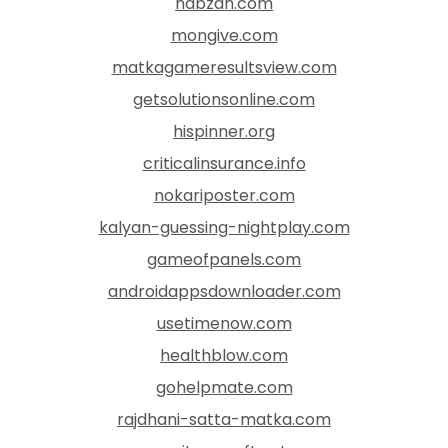
nabzah.com
mongive.com
matkagameresultsview.com
getsolutionsonline.com
hispinner.org
criticalinsurance.info
nokariposter.com
kalyan-guessing-nightplay.com
gameofpanels.com
androidappsdownloader.com
usetimenow.com
healthblow.com
gohelpmate.com
rajdhani-satta-matka.com