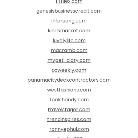
fitfllex.com
genesisbusinesscredit.com
inforuang.com
kindsmarket.com
luvelylife.com
macramb.com
mypet-diary.com
oxweekly.com
panamacitydeckcontractors.com
westfashions.com
toolshandy.com
travelstager.com
trendinspires.com
rannyephul.com