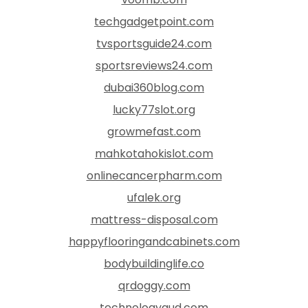
techgadgetpoint.com
tvsportsguide24.com
sportsreviews24.com
dubai360blog.com
lucky77slot.org
growmefast.com
mahkotahokislot.com
onlinecancerpharm.com
ufalek.org
mattress-disposal.com
happyflooringandcabinets.com
bodybuildinglife.co
qrdoggy.com
technologygud.com