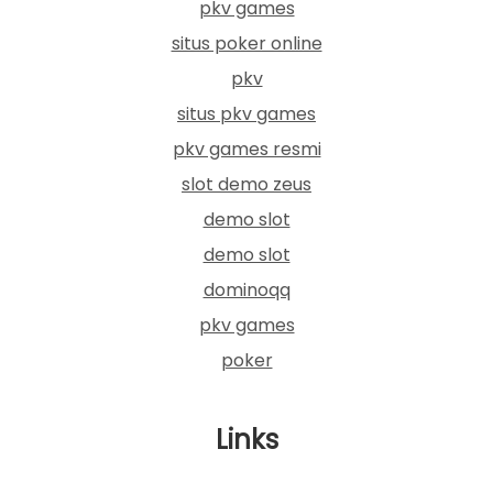
pkv games
situs poker online
pkv
situs pkv games
pkv games resmi
slot demo zeus
demo slot
demo slot
dominoqq
pkv games
poker
Links