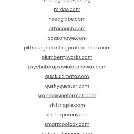
mixiqo.com
needglobe.com
ortocoach.com
passionawe.com
pittsburghpaintingprofessionals.com
plumberryworks.com
psychoterapiawioletanowak.com
quickultimate.com
quirkyquester.com
sexmedicineformen.com
shiftripple.com
slotterpercaya.co
smartcoolbox.com
sohanjitfinances.com