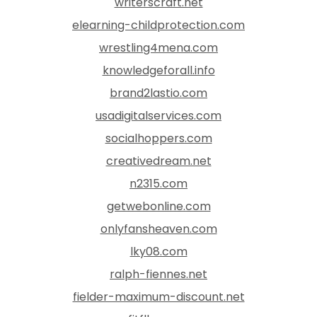
writerscraft.net
elearning-childprotection.com
wrestling4mena.com
knowledgeforall.info
brand2lastio.com
usadigitalservices.com
socialhoppers.com
creativedream.net
n2315.com
getwebonline.com
onlyfansheaven.com
lky08.com
ralph-fiennes.net
fielder-maximum-discount.net