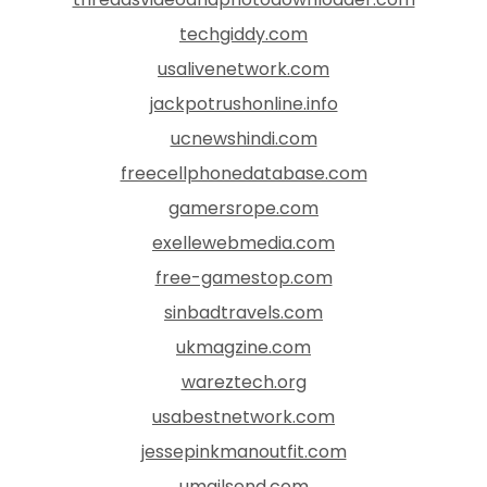
techgiddy.com
usalivenetwork.com
jackpotrushonline.info
ucnewshindi.com
freecellphonedatabase.com
gamersrope.com
exellewebmedia.com
free-gamestop.com
sinbadtravels.com
ukmagzine.com
wareztech.org
usabestnetwork.com
jessepinkmanoutfit.com
umailsend.com