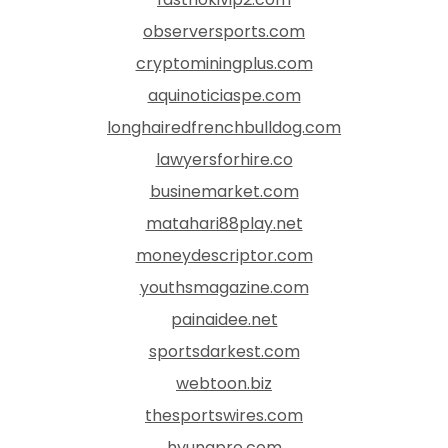
observersports.com
cryptominingplus.com
aquinoticiaspe.com
longhairedfrenchbulldog.com
lawyersforhire.co
businemarket.com
matahari88play.net
moneydescriptor.com
youthsmagazine.com
painaidee.net
sportsdarkest.com
webtoon.biz
thesportswires.com
hyungpro.com