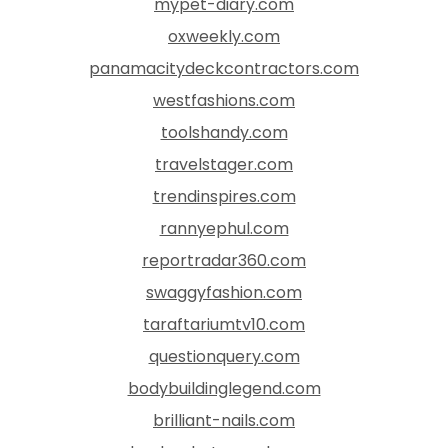
mypet-diary.com
oxweekly.com
panamacitydeckcontractors.com
westfashions.com
toolshandy.com
travelstager.com
trendinspires.com
rannyephul.com
reportradar360.com
swaggyfashion.com
taraftariumtv10.com
questionquery.com
bodybuildinglegend.com
brilliant-nails.com