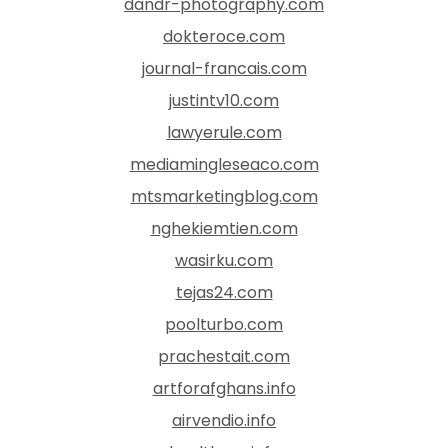
dandr-photography.com
dokteroce.com
journal-francais.com
justintv10.com
lawyerule.com
mediamingleseaco.com
mtsmarketingblog.com
nghekiemtien.com
wasirku.com
tejas24.com
poolturbo.com
prachestait.com
artforafghans.info
airvendio.info