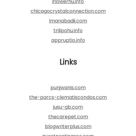
iflowerhu.info
chicagocrystalconnection.com
imanabadii.com
trilipohu.info
appruptio.info
Links
punjwanis.com
the-parcs-clematiscondos.com
jusu-gb.com
thecarepet.com
blogwriterplus.com