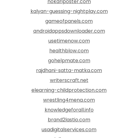
nokariposter.com
kalyan-guessing-nightplay.com
gameofpanels.com
androidappsdownloader.com
usetimenow.com
healthblow.com
gohelpmate.com
rajdhani-satta-matka.com
writerscraft.net
elearning-childprotection.com
wrestling4mena.com
knowledgeforall.info
brand2lastio.com
usadigitalservices.com