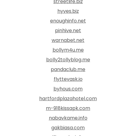
streetlife.biz
hyves.biz
enoughinfo.net
pinhive.net
warnabet.net
bollym4u.me
bolly2tollyblog.me
pandaclub.me
flyttevask.io
byhous.com
hartfordplazahotel.com
m-918kissapk.com
nabavkame.info
gakbiasa.com