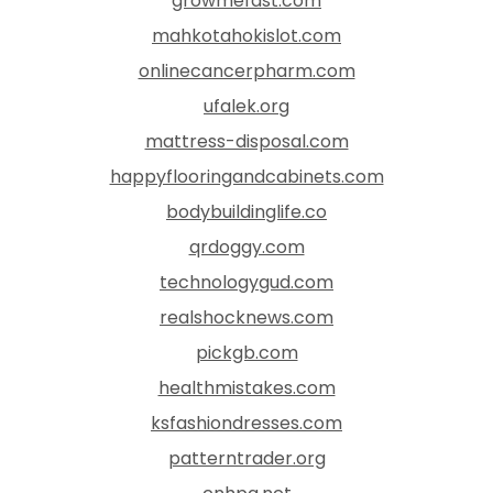
growmefast.com
mahkotahokislot.com
onlinecancerpharm.com
ufalek.org
mattress-disposal.com
happyflooringandcabinets.com
bodybuildinglife.co
qrdoggy.com
technologygud.com
realshocknews.com
pickgb.com
healthmistakes.com
ksfashiondresses.com
patterntrader.org