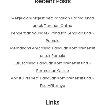
Recent Posts
Menjelajahi Majestibet: Panduan Utama Anda
untuk Taruhan Online
Pengertian Saung4D: Panduan Lengkap untuk
Pemula
Memahami Ahlicasino: Panduan Komprehensif
untuk Pemula
Juruscasino: Panduan Komprehensif untuk
Permainan Online
Apa itu Plisbet? Panduan Komprehensif untuk
Fitur-Fiturnya
Links