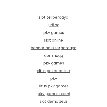
slot terpercaya
judi qq
pkv games
slot online
bandar bola terpercaya
dominoqq
pkv games
situs poker online
pkv
situs pkv games
pkv games resmi
slot demo zeus