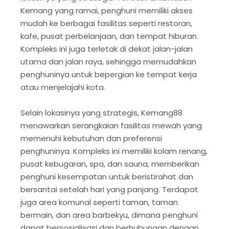
Kemang yang ramai, penghuni memiliki akses
mudah ke berbagai fasilitas seperti restoran,
kafe, pusat perbelanjaan, dan tempat hiburan.
Kompleks ini juga terletak di dekat jalan-jalan
utama dan jalan raya, sehingga memudahkan
penghuninya untuk bepergian ke tempat kerja
atau menjelajahi kota.
Selain lokasinya yang strategis, Kemang88
menawarkan serangkaian fasilitas mewah yang
memenuhi kebutuhan dan preferensi
penghuninya. Kompleks ini memiliki kolam renang,
pusat kebugaran, spa, dan sauna, memberikan
penghuni kesempatan untuk beristirahat dan
bersantai setelah hari yang panjang. Terdapat
juga area komunal seperti taman, taman
bermain, dan area barbekyu, dimana penghuni
dapat bersosialisasi dan berhubungan dengan