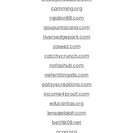
camming.org
rajalion88.com
goupuntacana.com
riversedgepark.com
zaseez.com
catchycrunch.com
nofaphub.com
nefertitingalls.com
patsyscreations.com
income4proof.com
educaritas.org
lensajelajah.com
betflik09.net
ncaq.org