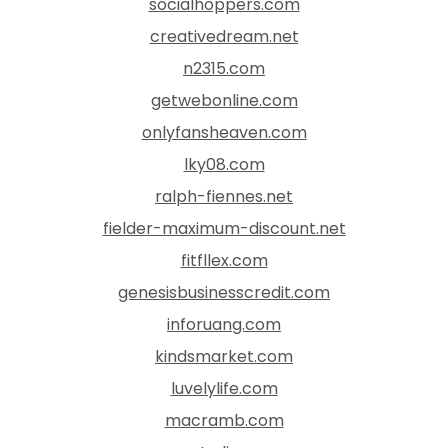
socialhoppers.com
creativedream.net
n2315.com
getwebonline.com
onlyfansheaven.com
lky08.com
ralph-fiennes.net
fielder-maximum-discount.net
fitfllex.com
genesisbusinesscredit.com
inforuang.com
kindsmarket.com
luvelylife.com
macramb.com