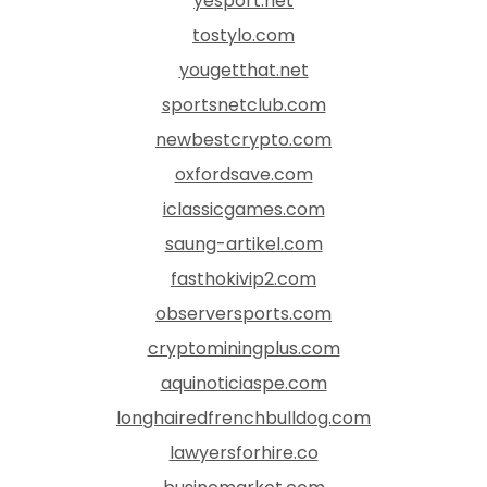
yesport.net
tostylo.com
yougetthat.net
sportsnetclub.com
newbestcrypto.com
oxfordsave.com
iclassicgames.com
saung-artikel.com
fasthokivip2.com
observersports.com
cryptominingplus.com
aquinoticiaspe.com
longhairedfrenchbulldog.com
lawyersforhire.co