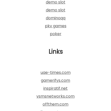
demo slot
demo slot
dominoqq
pkv games
poker
Links
uae-times.com
gamerifys.com
inspiratif.net
vsmsnetworks.com
offthem.com