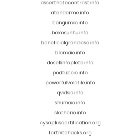
asserthatecontrast.info
atenderme.info
bangumiio.info
bekosunhu.info
beneficialgrandiose.info
blomaio.info
dosellinfoplete.info
podtubeio.info
powerfulvolatile.info
qvidsio.info
shumaio.info
slotherio.info
cysapluscertification.org
fortnitehacks.org