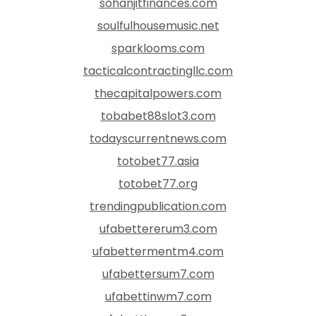
sohanjitfinances.com
soulfulhousemusic.net
sparklooms.com
tacticalcontractingllc.com
thecapitalpowers.com
tobabet88slot3.com
todayscurrentnews.com
totobet77.asia
totobet77.org
trendingpublication.com
ufabettererum3.com
ufabettermentm4.com
ufabettersum7.com
ufabettinwm7.com