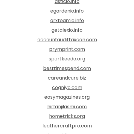
asticio.info
egardenio.info
arxteamio.info
getalexio.info
accountaudittaxcon.com
prymprint.com
sportkeeda.org
besttimespend.com
careandcure.biz
cogniyo.com
easymagazines.org
hirfanjilasmi.com
hometricks.org
leathercraftpro.com