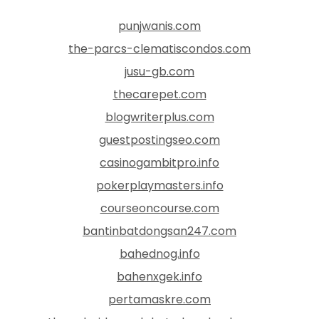
punjwanis.com
the-parcs-clematiscondos.com
jusu-gb.com
thecarepet.com
blogwriterplus.com
guestpostingseo.com
casinogambitpro.info
pokerplaymasters.info
courseoncourse.com
bantinbatdongsan247.com
bahednog.info
bahenxgek.info
pertamaskre.com