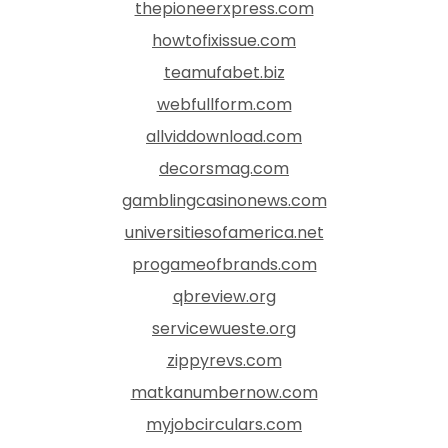
thepioneerxpress.com
howtofixissue.com
teamufabet.biz
webfullform.com
allviddownload.com
decorsmag.com
gamblingcasinonews.com
universitiesofamerica.net
progameofbrands.com
qbreview.org
servicewueste.org
zippyrevs.com
matkanumbernow.com
myjobcirculars.com