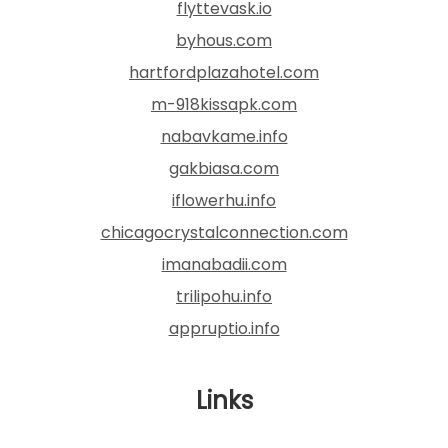
flyttevask.io
byhous.com
hartfordplazahotel.com
m-918kissapk.com
nabavkame.info
gakbiasa.com
iflowerhu.info
chicagocrystalconnection.com
imanabadii.com
trilipohu.info
appruptio.info
Links