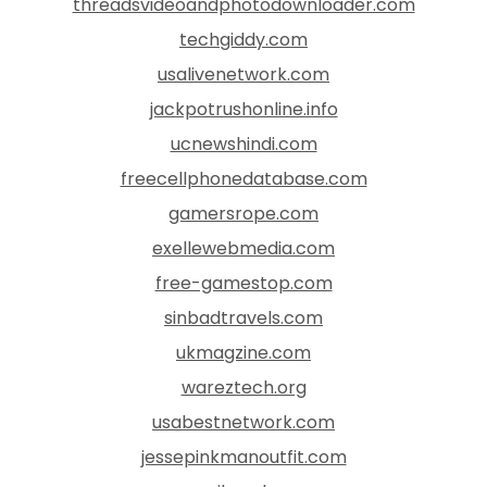
threadsvideoandphotodownloader.com
techgiddy.com
usalivenetwork.com
jackpotrushonline.info
ucnewshindi.com
freecellphonedatabase.com
gamersrope.com
exellewebmedia.com
free-gamestop.com
sinbadtravels.com
ukmagzine.com
wareztech.org
usabestnetwork.com
jessepinkmanoutfit.com