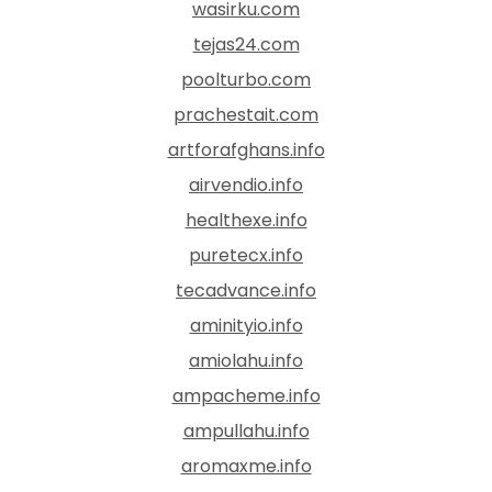
wasirku.com
tejas24.com
poolturbo.com
prachestait.com
artforafghans.info
airvendio.info
healthexe.info
puretecx.info
tecadvance.info
aminityio.info
amiolahu.info
ampacheme.info
ampullahu.info
aromaxme.info