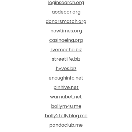
loginsearch.org
aodecor.org
donorsmatch.org
nowtimes.org
casinoeing.org
livemocha.biz
streetlife.biz
hyves.biz
enoughinfo.net
pinhive.net
warnabet.net
bollym4u.me
bolly2tollyblog.me
pandaclub.me