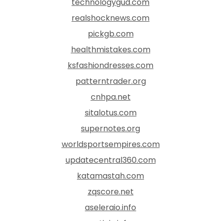
technologygud.com
realshocknews.com
pickgb.com
healthmistakes.com
ksfashiondresses.com
patterntrader.org
cnhpa.net
sitalotus.com
supernotes.org
worldsportsempires.com
updatecentral360.com
katamastah.com
zqscore.net
aseleraio.info