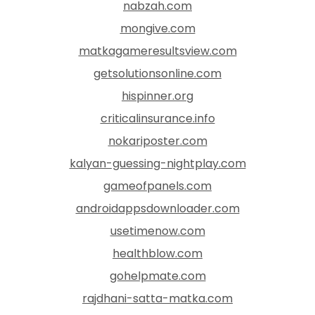
nabzah.com
mongive.com
matkagameresultsview.com
getsolutionsonline.com
hispinner.org
criticalinsurance.info
nokariposter.com
kalyan-guessing-nightplay.com
gameofpanels.com
androidappsdownloader.com
usetimenow.com
healthblow.com
gohelpmate.com
rajdhani-satta-matka.com