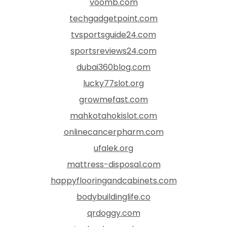
voomb.com
techgadgetpoint.com
tvsportsguide24.com
sportsreviews24.com
dubai360blog.com
lucky77slot.org
growmefast.com
mahkotahokislot.com
onlinecancerpharm.com
ufalek.org
mattress-disposal.com
happyflooringandcabinets.com
bodybuildinglife.co
qrdoggy.com