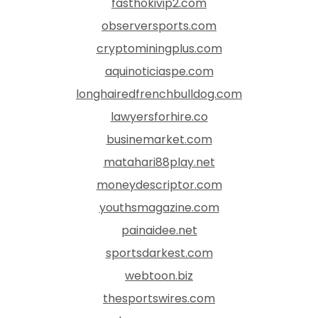
fasthokivip2.com
observersports.com
cryptominingplus.com
aquinoticiaspe.com
longhairedfrenchbulldog.com
lawyersforhire.co
businemarket.com
matahari88play.net
moneydescriptor.com
youthsmagazine.com
painaidee.net
sportsdarkest.com
webtoon.biz
thesportswires.com