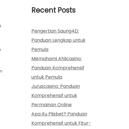
Recent Posts
n
Pengertian Saung4D:
Panduan Lengkap untuk
Pemula
n
Memahami Ahlicasino:
Panduan Komprehensif
n
untuk Pemula
Juruscasino: Panduan
Komprehensif untuk
Permainan Online
Apa itu Plisbet? Panduan
Komprehensif untuk Fitur-