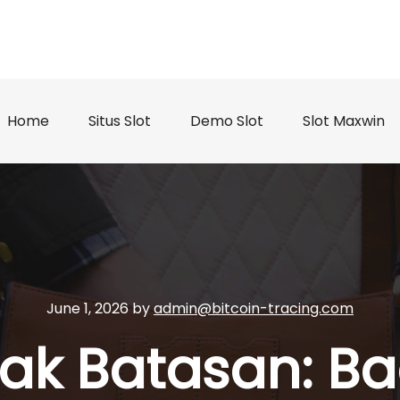
Home
Situs Slot
Demo Slot
Slot Maxwin
June 1, 2026
by
admin@bitcoin-tracing.com
ak Batasan: B