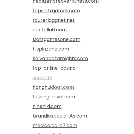
healthmoreoverfitness.com
topslotxgames.com
routerloggnet.net
dantella6.com
slotsgamesone.com
hispinzone.com
kalyanbazarnights.com
top-online-casino-
usa.com
honghuidoor.com
flowingtravel.com
nineniki.com
brandiospecialists.com
medicalcare7.com