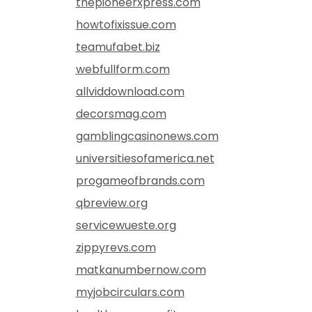
thepioneerxpress.com
howtofixissue.com
teamufabet.biz
webfullform.com
allviddownload.com
decorsmag.com
gamblingcasinonews.com
universitiesofamerica.net
progameofbrands.com
qbreview.org
servicewueste.org
zippyrevs.com
matkanumbernow.com
myjobcirculars.com