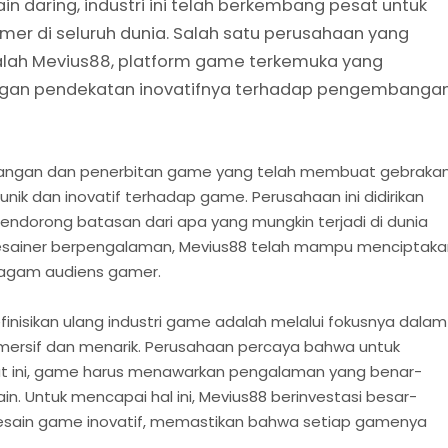
in daring, industri ini telah berkembang pesat untuk
er di seluruh dunia. Salah satu perusahaan yang
adalah Mevius88, platform game terkemuka yang
 dengan pendekatan inovatifnya terhadap pengembanga
angan dan penerbitan game yang telah membuat gebraka
nik dan inovatif terhadap game. Perusahaan ini didirikan
dorong batasan dari apa yang mungkin terjadi di dunia
sainer berpengalaman, Mevius88 telah mampu menciptaka
agam audiens gamer.
nisikan ulang industri game adalah melalui fokusnya dalam
ersif dan menarik. Perusahaan percaya bahwa untuk
at ini, game harus menawarkan pengalaman yang benar-
n. Untuk mencapai hal ini, Mevius88 berinvestasi besar-
desain game inovatif, memastikan bahwa setiap gamenya