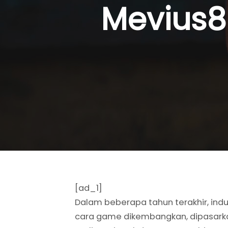
Mevius8
[ad_1]
Dalam beberapa tahun terakhir, in
cara game dikembangkan, dipasarka