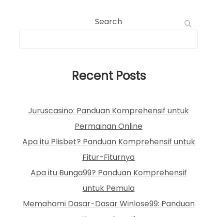
Search
Recent Posts
Juruscasino: Panduan Komprehensif untuk
Permainan Online
Apa itu Plisbet? Panduan Komprehensif untuk
Fitur-Fiturnya
Apa itu Bunga99? Panduan Komprehensif
untuk Pemula
Memahami Dasar-Dasar Winlose99: Panduan