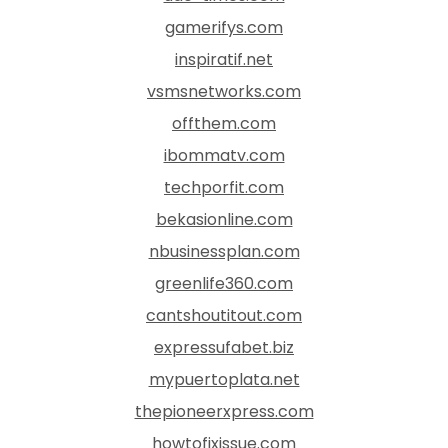
gamerifys.com
inspiratif.net
vsmsnetworks.com
offthem.com
ibommatv.com
techporfit.com
bekasionline.com
nbusinessplan.com
greenlife360.com
cantshoutitout.com
expressufabet.biz
mypuertoplata.net
thepioneerxpress.com
howtofixissue.com