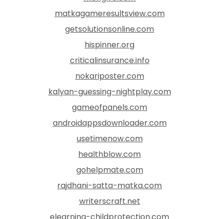
matkagameresultsview.com
getsolutionsonline.com
hispinner.org
criticalinsurance.info
nokariposter.com
kalyan-guessing-nightplay.com
gameofpanels.com
androidappsdownloader.com
usetimenow.com
healthblow.com
gohelpmate.com
rajdhani-satta-matka.com
writerscraft.net
elearning-childprotection.com