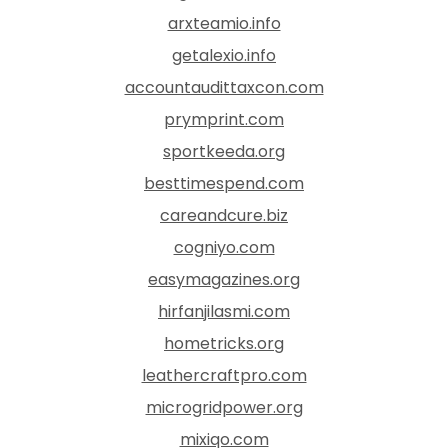
arxteamio.info
getalexio.info
accountaudittaxcon.com
prymprint.com
sportkeeda.org
besttimespend.com
careandcure.biz
cogniyo.com
easymagazines.org
hirfanjilasmi.com
hometricks.org
leathercraftpro.com
microgridpower.org
mixiqo.com