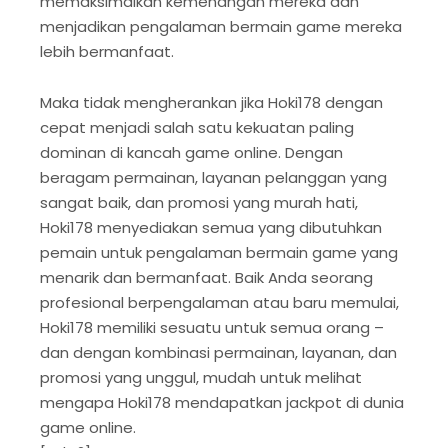
memaksimalkan kemenangan mereka dan
menjadikan pengalaman bermain game mereka
lebih bermanfaat.
Maka tidak mengherankan jika Hoki178 dengan
cepat menjadi salah satu kekuatan paling
dominan di kancah game online. Dengan
beragam permainan, layanan pelanggan yang
sangat baik, dan promosi yang murah hati,
Hoki178 menyediakan semua yang dibutuhkan
pemain untuk pengalaman bermain game yang
menarik dan bermanfaat. Baik Anda seorang
profesional berpengalaman atau baru memulai,
Hoki178 memiliki sesuatu untuk semua orang –
dan dengan kombinasi permainan, layanan, dan
promosi yang unggul, mudah untuk melihat
mengapa Hoki178 mendapatkan jackpot di dunia
game online.