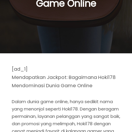
Game Online
[ad_1]
Mendapatkan Jackpot: Bagaimana Hoki178
Mendominasi Dunia Game Online
Dalam dunia game online, hanya sedikit nama
yang menonjol seperti Hoki178. Dengan beragam
permainan, layanan pelanggan yang sangat baik,
dan promosi yang melimpah, Hoki178 dengan
cepat menjadi favorit di kalangan gamer yang