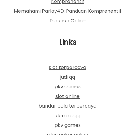
Komprehensif
Memahami Parlay4D: Panduan Komprehensif
Taruhan Online
Links
slot terpercaya
judi qq
pkv games
slot online
bandar bola terpercaya
dominoqq
pkv games
situs poker online