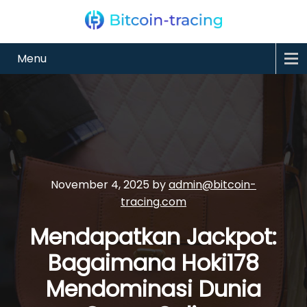
Menu
November 4, 2025
by
admin@bitcoin-
tracing.com
Mendapatkan Jackpot:
Bagaimana Hoki178
Mendominasi Dunia