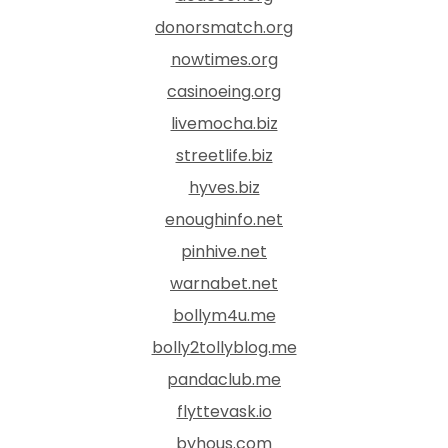
donorsmatch.org
nowtimes.org
casinoeing.org
livemocha.biz
streetlife.biz
hyves.biz
enoughinfo.net
pinhive.net
warnabet.net
bollym4u.me
bolly2tollyblog.me
pandaclub.me
flyttevask.io
byhous.com