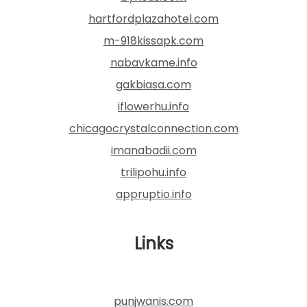
hartfordplazahotel.com
m-918kissapk.com
nabavkame.info
gakbiasa.com
iflowerhu.info
chicagocrystalconnection.com
imanabadii.com
trilipohu.info
appruptio.info
Links
punjwanis.com