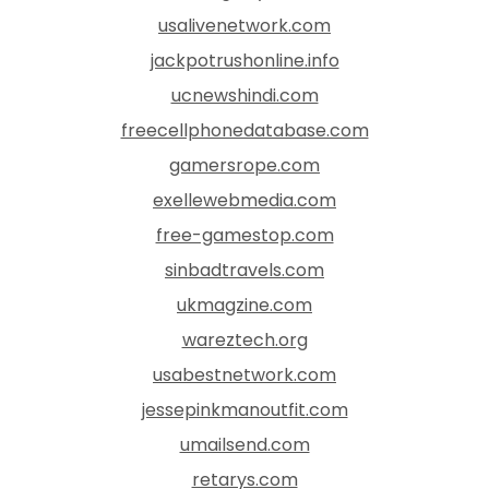
usalivenetwork.com
jackpotrushonline.info
ucnewshindi.com
freecellphonedatabase.com
gamersrope.com
exellewebmedia.com
free-gamestop.com
sinbadtravels.com
ukmagzine.com
wareztech.org
usabestnetwork.com
jessepinkmanoutfit.com
umailsend.com
retarys.com