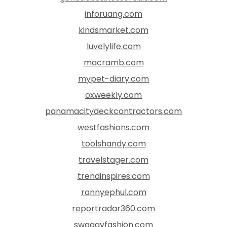
inforuang.com
kindsmarket.com
luvelylife.com
macramb.com
mypet-diary.com
oxweekly.com
panamacitydeckcontractors.com
westfashions.com
toolshandy.com
travelstager.com
trendinspires.com
rannyephul.com
reportradar360.com
swaggyfashion.com