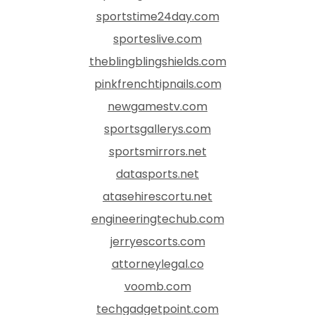
sportstime24day.com
sporteslive.com
theblingblingshields.com
pinkfrenchtipnails.com
newgamestv.com
sportsgallerys.com
sportsmirrors.net
datasports.net
atasehirescortu.net
engineeringtechub.com
jerryescorts.com
attorneylegal.co
voomb.com
techgadgetpoint.com