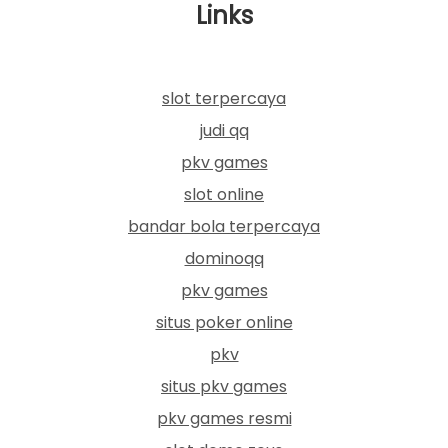
Links
slot terpercaya
judi qq
pkv games
slot online
bandar bola terpercaya
dominoqq
pkv games
situs poker online
pkv
situs pkv games
pkv games resmi