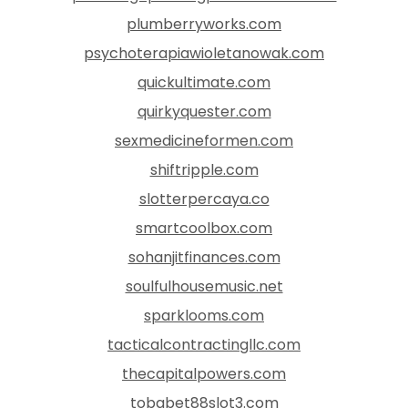
plumberryworks.com
psychoterapiawioletanowak.com
quickultimate.com
quirkyquester.com
sexmedicineformen.com
shiftripple.com
slotterpercaya.co
smartcoolbox.com
sohanjitfinances.com
soulfulhousemusic.net
sparklooms.com
tacticalcontractingllc.com
thecapitalpowers.com
tobabet88slot3.com