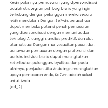
Kesimpulannya, pemasaran yang dipersonalisasi
adalah strategi ampuh bagi bisnis yang ingin
terhubung dengan pelanggan mereka secara
lebih mendalam. Dengan Se7win, perusahaan
dapat membuka potensi penuh pemasaran
yang dipersonalisasi dengan memanfaatkan
teknologi AI canggih, analisis prediktif, dan alat
otomatisasi. Dengan menyesuaikan pesan dan
penawaran pemasaran dengan preferensi dan
perilaku individu, bisnis dapat meningkatkan
keterlibatan pelanggan, loyalitas, dan pada
akhirnya, penjualan. Jika Anda ingin meningkatkan
upaya pemasaran Anda, Se7win adalah solusi
untuk Anda.
[ad_2]