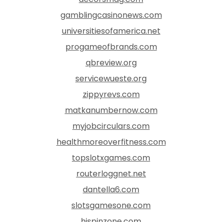
gamblingcasinonews.com
universitiesofamerica.net
progameofbrands.com
qbreview.org
servicewueste.org
zippyrevs.com
matkanumbernow.com
myjobcirculars.com
healthmoreoverfitness.com
topslotxgames.com
routerloggnet.net
dantella6.com
slotsgamesone.com
hispinzone.com