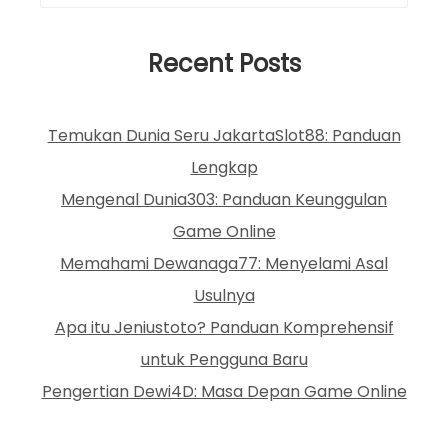
Recent Posts
Temukan Dunia Seru JakartaSlot88: Panduan
Lengkap
Mengenal Dunia303: Panduan Keunggulan
Game Online
Memahami Dewanaga77: Menyelami Asal
Usulnya
Apa itu Jeniustoto? Panduan Komprehensif
untuk Pengguna Baru
Pengertian Dewi4D: Masa Depan Game Online