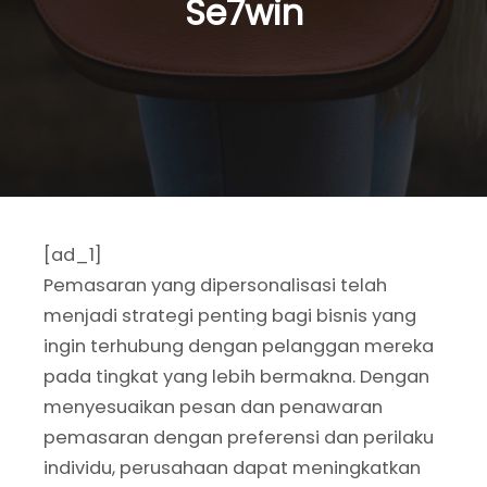
Se7win
[ad_1]
Pemasaran yang dipersonalisasi telah
menjadi strategi penting bagi bisnis yang
ingin terhubung dengan pelanggan mereka
pada tingkat yang lebih bermakna. Dengan
menyesuaikan pesan dan penawaran
pemasaran dengan preferensi dan perilaku
individu, perusahaan dapat meningkatkan