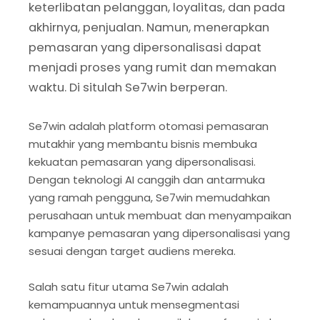
keterlibatan pelanggan, loyalitas, dan pada
akhirnya, penjualan. Namun, menerapkan
pemasaran yang dipersonalisasi dapat
menjadi proses yang rumit dan memakan
waktu. Di situlah Se7win berperan.
Se7win adalah platform otomasi pemasaran
mutakhir yang membantu bisnis membuka
kekuatan pemasaran yang dipersonalisasi.
Dengan teknologi AI canggih dan antarmuka
yang ramah pengguna, Se7win memudahkan
perusahaan untuk membuat dan menyampaikan
kampanye pemasaran yang dipersonalisasi yang
sesuai dengan target audiens mereka.
Salah satu fitur utama Se7win adalah
kemampuannya untuk mensegmentasi