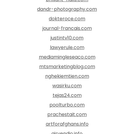
dandr-photography.com
dokteroce.com
journal-francais.com
justintv10.com
lawyerule.com
mediamingleseaco.com
mtsmarketingblog.com
nghekiemtien.com
wasirku.com
tejas24.com
poolturbo.com
prachestait.com
artforafghans.info
airvendio.info