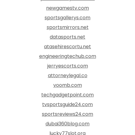
newgamestv.com
sportsgallerys.com
sportsmirrors.net
datasports.net
atasehirescortu.net
engineeringtechub.com
jerryescorts.com
attorneylegal.co
voomb.com
techgadgetpoint.com
tvsportsguide24.com
sportsreviews24.com
dubai360blog.com
lucky77slot.org