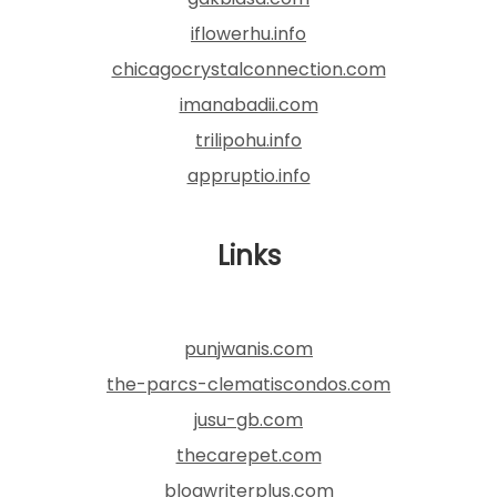
iflowerhu.info
chicagocrystalconnection.com
imanabadii.com
trilipohu.info
appruptio.info
Links
punjwanis.com
the-parcs-clematiscondos.com
jusu-gb.com
thecarepet.com
blogwriterplus.com