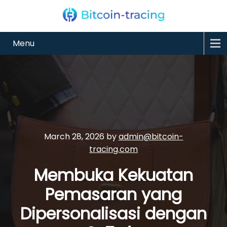
Menu
March 28, 2026
by
admin@bitcoin-
tracing.com
Membuka Kekuatan
Pemasaran yang
Dipersonalisasi dengan