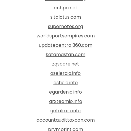
cnhpa.net
sitalotus.com
supernotes.org
worldsportsempires.com
updatecentral360.com
katamastah.com
zqscore.net
aseleraio.info
asticio.info
egardenio.info
arxteamio.info
getalexio.info
accountaudittaxcon.com
prymprint.com