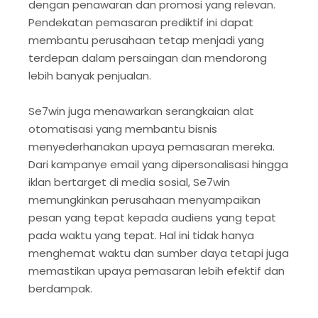
dengan penawaran dan promosi yang relevan.
Pendekatan pemasaran prediktif ini dapat
membantu perusahaan tetap menjadi yang
terdepan dalam persaingan dan mendorong
lebih banyak penjualan.
Se7win juga menawarkan serangkaian alat
otomatisasi yang membantu bisnis
menyederhanakan upaya pemasaran mereka.
Dari kampanye email yang dipersonalisasi hingga
iklan bertarget di media sosial, Se7win
memungkinkan perusahaan menyampaikan
pesan yang tepat kepada audiens yang tepat
pada waktu yang tepat. Hal ini tidak hanya
menghemat waktu dan sumber daya tetapi juga
memastikan upaya pemasaran lebih efektif dan
berdampak.