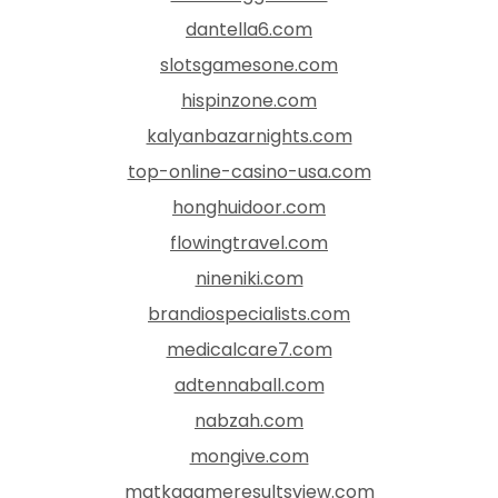
dantella6.com
slotsgamesone.com
hispinzone.com
kalyanbazarnights.com
top-online-casino-usa.com
honghuidoor.com
flowingtravel.com
nineniki.com
brandiospecialists.com
medicalcare7.com
adtennaball.com
nabzah.com
mongive.com
matkagameresultsview.com