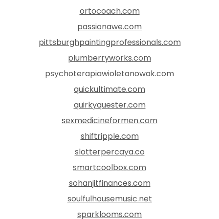
ortocoach.com
passionawe.com
pittsburghpaintingprofessionals.com
plumberryworks.com
psychoterapiawioletanowak.com
quickultimate.com
quirkyquester.com
sexmedicineformen.com
shiftripple.com
slotterpercaya.co
smartcoolbox.com
sohanjitfinances.com
soulfulhousemusic.net
sparklooms.com