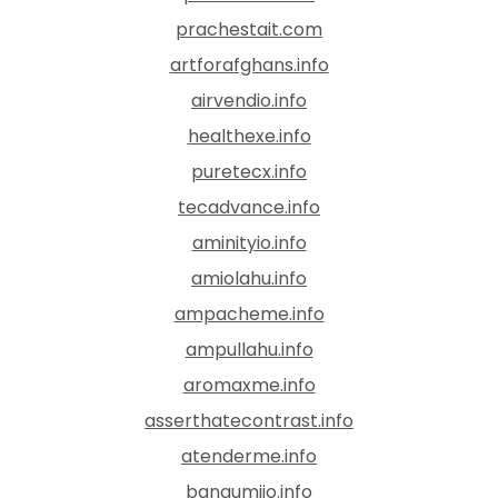
prachestait.com
artforafghans.info
airvendio.info
healthexe.info
puretecx.info
tecadvance.info
aminityio.info
amiolahu.info
ampacheme.info
ampullahu.info
aromaxme.info
asserthatecontrast.info
atenderme.info
bangumiio.info