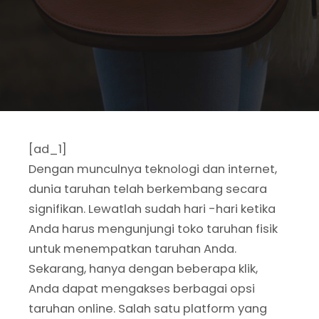
[ad_1]
Dengan munculnya teknologi dan internet,
dunia taruhan telah berkembang secara
signifikan. Lewatlah sudah hari -hari ketika
Anda harus mengunjungi toko taruhan fisik
untuk menempatkan taruhan Anda.
Sekarang, hanya dengan beberapa klik,
Anda dapat mengakses berbagai opsi
taruhan online. Salah satu platform yang