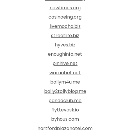
nowtimes.org
casinoeing.org
livemocha.biz
streetlife.biz
hyves.biz
enoughinfo.net
pinhive.net
warnabet.net
bollym4u.me
bolly2tollyblog.me
pandaclub.me
flyttevask.io
byhous.com
hartfordplazahotel.com