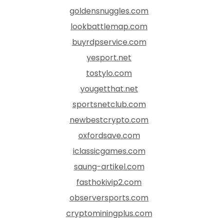
goldensnuggles.com
lookbattlemap.com
buyrdpservice.com
yesport.net
tostylo.com
yougetthat.net
sportsnetclub.com
newbestcrypto.com
oxfordsave.com
iclassicgames.com
saung-artikel.com
fasthokivip2.com
observersports.com
cryptominingplus.com