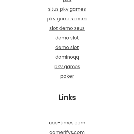
situs pkv games
pkv games resmi
slot demo zeus
demo slot
demo slot
dominoqq
pkv games
poker
Links
uae-times.com
gamerifys.com