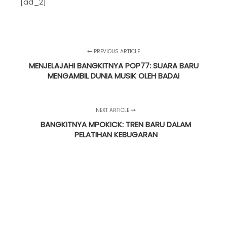
[ad_2]
PREVIOUS ARTICLE
MENJELAJAHI BANGKITNYA POP77: SUARA BARU
MENGAMBIL DUNIA MUSIK OLEH BADAI
NEXT ARTICLE
BANGKITNYA MPOKICK: TREN BARU DALAM
PELATIHAN KEBUGARAN