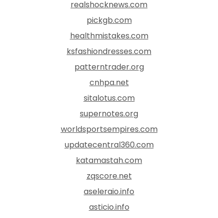
realshocknews.com
pickgb.com
healthmistakes.com
ksfashiondresses.com
patterntrader.org
cnhpa.net
sitalotus.com
supernotes.org
worldsportsempires.com
updatecentral360.com
katamastah.com
zqscore.net
aseleraio.info
asticio.info