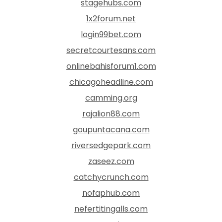
stagehubs.com
1x2forum.net
login99bet.com
secretcourtesans.com
onlinebahisforum1.com
chicagoheadline.com
camming.org
rajalion88.com
goupuntacana.com
riversedgepark.com
zaseez.com
catchycrunch.com
nofaphub.com
nefertitingalls.com