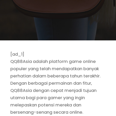
[ad_1]
QQ88Asia adalah platform game online
populer yang telah mendapatkan banyak
perhatian dalam beberapa tahun terakhir.
Dengan berbagai permainan dan fitur,
QQ88Asia dengan cepat menjadi tujuan
utama bagi para gamer yang ingin
melepaskan potensi mereka dan
bersenang-senang secara online.