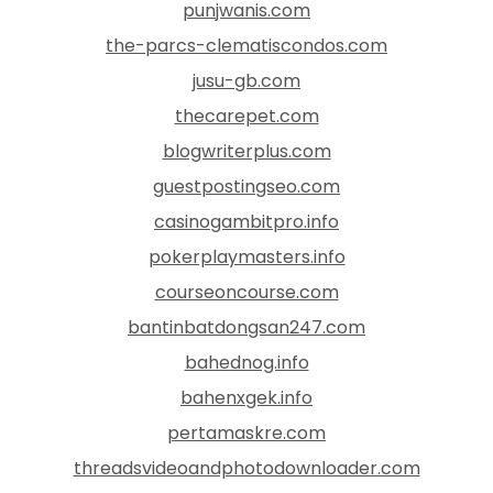
punjwanis.com
the-parcs-clematiscondos.com
jusu-gb.com
thecarepet.com
blogwriterplus.com
guestpostingseo.com
casinogambitpro.info
pokerplaymasters.info
courseoncourse.com
bantinbatdongsan247.com
bahednog.info
bahenxgek.info
pertamaskre.com
threadsvideoandphotodownloader.com