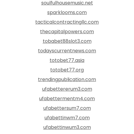
soulfulhousemusic.net
sparklooms.com
tacticalcontractingllc.com
thecapitalpowers.com
tobabet88slot3.com
todayscurrentnews.com
totobet77.asia
totobet77.org
trendingpublication.com
ufabettererum3.com
ufabettermentm4.com
ufabettersum7.com
ufabettinwm7.com
ufabettinwum3.com