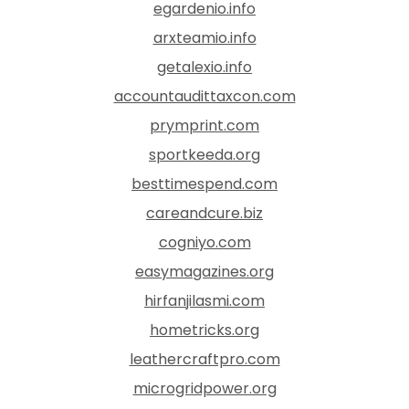
egardenio.info
arxteamio.info
getalexio.info
accountaudittaxcon.com
prymprint.com
sportkeeda.org
besttimespend.com
careandcure.biz
cogniyo.com
easymagazines.org
hirfanjilasmi.com
hometricks.org
leathercraftpro.com
microgridpower.org