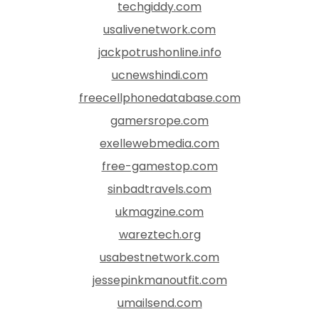
techgiddy.com
usalivenetwork.com
jackpotrushonline.info
ucnewshindi.com
freecellphonedatabase.com
gamersrope.com
exellewebmedia.com
free-gamestop.com
sinbadtravels.com
ukmagzine.com
wareztech.org
usabestnetwork.com
jessepinkmanoutfit.com
umailsend.com