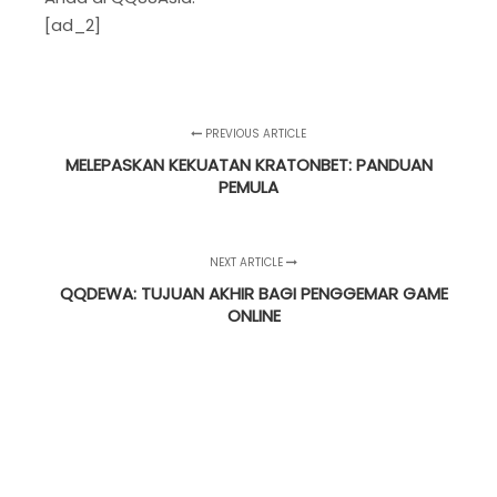
[ad_2]
PREVIOUS ARTICLE
MELEPASKAN KEKUATAN KRATONBET: PANDUAN
PEMULA
NEXT ARTICLE
QQDEWA: TUJUAN AKHIR BAGI PENGGEMAR GAME
ONLINE