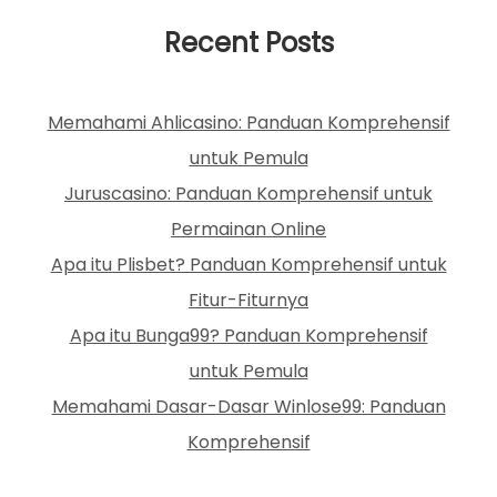
Recent Posts
Memahami Ahlicasino: Panduan Komprehensif
untuk Pemula
Juruscasino: Panduan Komprehensif untuk
Permainan Online
Apa itu Plisbet? Panduan Komprehensif untuk
Fitur-Fiturnya
Apa itu Bunga99? Panduan Komprehensif
untuk Pemula
Memahami Dasar-Dasar Winlose99: Panduan
Komprehensif