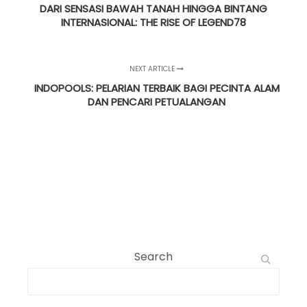
DARI SENSASI BAWAH TANAH HINGGA BINTANG
INTERNASIONAL: THE RISE OF LEGEND78
NEXT ARTICLE
INDOPOOLS: PELARIAN TERBAIK BAGI PECINTA ALAM
DAN PENCARI PETUALANGAN
Search