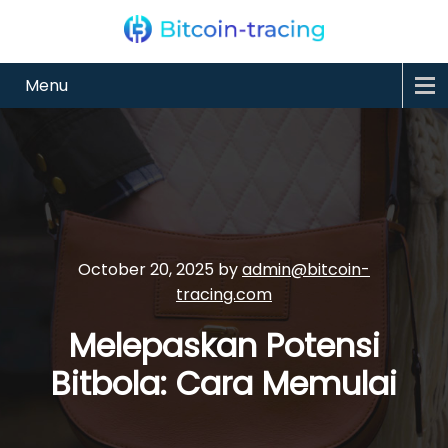
Menu
October 20, 2025
by
admin@bitcoin-
tracing.com
Melepaskan Potensi
Bitbola: Cara Memulai