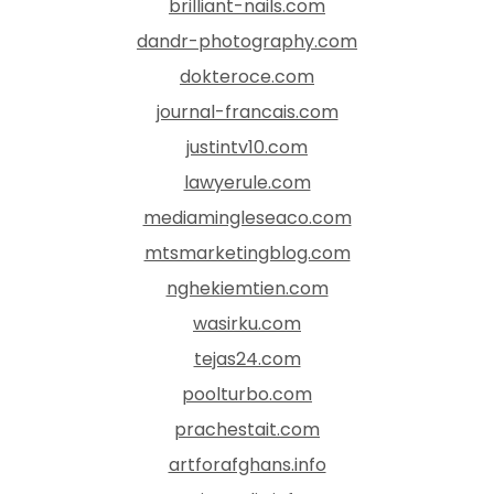
brilliant-nails.com
dandr-photography.com
dokteroce.com
journal-francais.com
justintv10.com
lawyerule.com
mediamingleseaco.com
mtsmarketingblog.com
nghekiemtien.com
wasirku.com
tejas24.com
poolturbo.com
prachestait.com
artforafghans.info