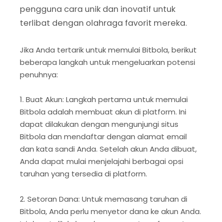
pengguna cara unik dan inovatif untuk
terlibat dengan olahraga favorit mereka.
Jika Anda tertarik untuk memulai Bitbola, berikut
beberapa langkah untuk mengeluarkan potensi
penuhnya:
1. Buat Akun: Langkah pertama untuk memulai
Bitbola adalah membuat akun di platform. Ini
dapat dilakukan dengan mengunjungi situs
Bitbola dan mendaftar dengan alamat email
dan kata sandi Anda. Setelah akun Anda dibuat,
Anda dapat mulai menjelajahi berbagai opsi
taruhan yang tersedia di platform.
2. Setoran Dana: Untuk memasang taruhan di
Bitbola, Anda perlu menyetor dana ke akun Anda.