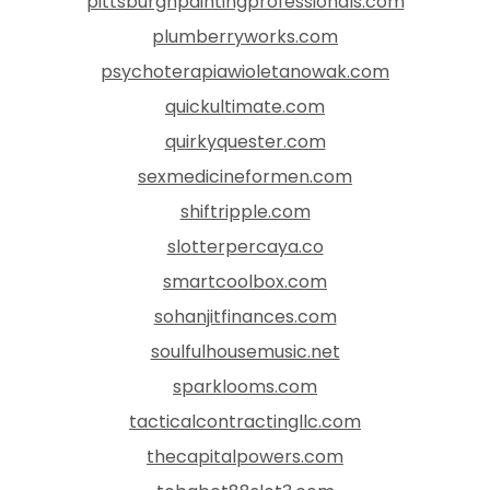
pittsburghpaintingprofessionals.com
plumberryworks.com
psychoterapiawioletanowak.com
quickultimate.com
quirkyquester.com
sexmedicineformen.com
shiftripple.com
slotterpercaya.co
smartcoolbox.com
sohanjitfinances.com
soulfulhousemusic.net
sparklooms.com
tacticalcontractingllc.com
thecapitalpowers.com