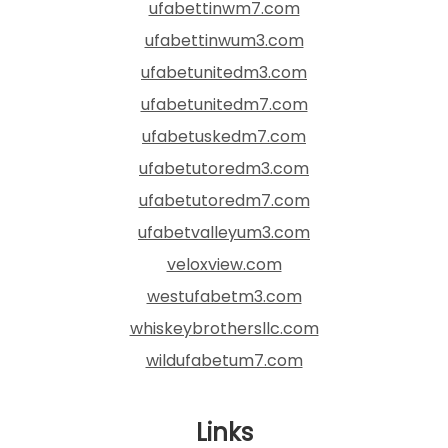
ufabettinwm7.com
ufabettinwum3.com
ufabetunitedm3.com
ufabetunitedm7.com
ufabetuskedm7.com
ufabetutoredm3.com
ufabetutoredm7.com
ufabetvalleyum3.com
veloxview.com
westufabetm3.com
whiskeybrothersllc.com
wildufabetum7.com
Links