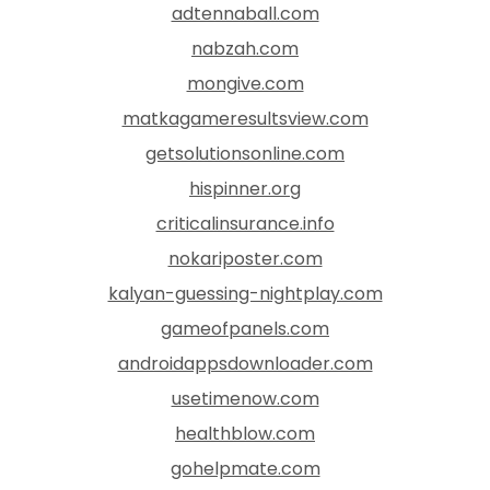
adtennaball.com
nabzah.com
mongive.com
matkagameresultsview.com
getsolutionsonline.com
hispinner.org
criticalinsurance.info
nokariposter.com
kalyan-guessing-nightplay.com
gameofpanels.com
androidappsdownloader.com
usetimenow.com
healthblow.com
gohelpmate.com