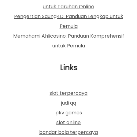
untuk Taruhan Online
Pengertian Saung4D: Panduan Lengkap untuk
Pemula
Memahami Ahlicasino: Panduan Komprehensif
untuk Pemula
Links
slot terpercaya
judi qq
pkv games
slot online
bandar bola terpercaya