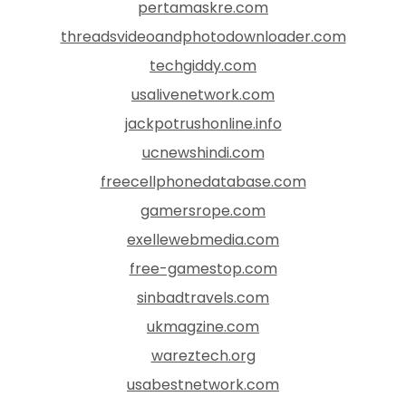
pertamaskre.com
threadsvideoandphotodownloader.com
techgiddy.com
usalivenetwork.com
jackpotrushonline.info
ucnewshindi.com
freecellphonedatabase.com
gamersrope.com
exellewebmedia.com
free-gamestop.com
sinbadtravels.com
ukmagzine.com
wareztech.org
usabestnetwork.com