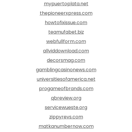
mypuertoplata.net
thepioneerxpress.com
howtofixissue.com
teamufabet.biz
webfullform.com
allviddownload.com
decorsmag.com
gamblingcasinonews.com
universitiesofamerica.net
progameofbrands.com
qbreview.org
servicewueste.org
zippyrevs.com
matkanumbernow.com