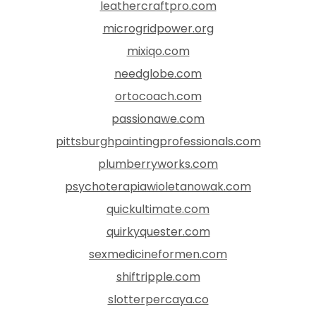
leathercraftpro.com
microgridpower.org
mixiqo.com
needglobe.com
ortocoach.com
passionawe.com
pittsburghpaintingprofessionals.com
plumberryworks.com
psychoterapiawioletanowak.com
quickultimate.com
quirkyquester.com
sexmedicineformen.com
shiftripple.com
slotterpercaya.co