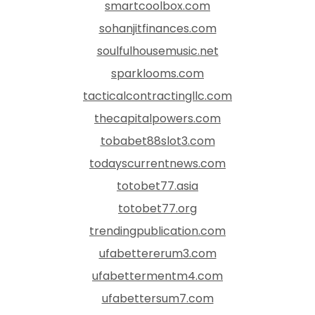
smartcoolbox.com
sohanjitfinances.com
soulfulhousemusic.net
sparklooms.com
tacticalcontractingllc.com
thecapitalpowers.com
tobabet88slot3.com
todayscurrentnews.com
totobet77.asia
totobet77.org
trendingpublication.com
ufabettererum3.com
ufabettermentm4.com
ufabettersum7.com