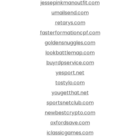
jessepinkmanoutfit.com
umailsend.com
retarys.com
fasterformationcpf.com
goldensnuggles.com
lookbattlemap.com
buyrdpservice.com
yesport.net
tostylo.com
yougetthat.net
sportsnetclub.com
newbestcrypto.com
oxfordsave.com
iclassicgames.com