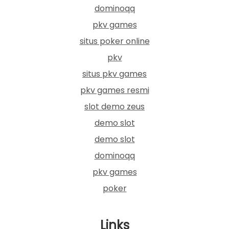
dominoqq
pkv games
situs poker online
pkv
situs pkv games
pkv games resmi
slot demo zeus
demo slot
demo slot
dominoqq
pkv games
poker
Links