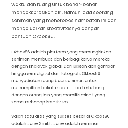
waktu dan ruang untuk benar-benar
mengekspresikan diri. Namun, ada seorang
seniman yang menerobos hambatan ini dan
mengeluarkan kreativitasnya dengan
bantuan Okbos86.
Okbos86 adalah platform yang memungkinkan
seniman membuat dan berbagi karya mereka
dengan khalayak global. Dari lukisan dan gambar
hingga seni digital dan fotografi, Okbos86
menyediakan ruang bagi seniman untuk
menampilkan bakat mereka dan terhubung
dengan orang lain yang memiliki minat yang
sama terhadap kreativitas.
Salah satu artis yang sukses besar di Okbos86
adalah Jane Smith. Jane adalah seniman