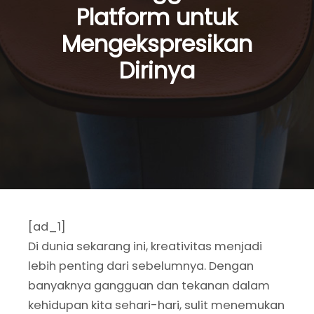
Platform untuk
Mengekspresikan
Dirinya
[ad_1]
Di dunia sekarang ini, kreativitas menjadi
lebih penting dari sebelumnya. Dengan
banyaknya gangguan dan tekanan dalam
kehidupan kita sehari-hari, sulit menemukan