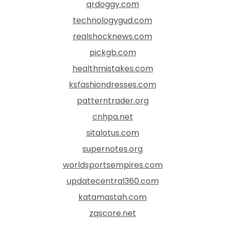
qrdoggy.com
technologygud.com
realshocknews.com
pickgb.com
healthmistakes.com
ksfashiondresses.com
patterntrader.org
cnhpa.net
sitalotus.com
supernotes.org
worldsportsempires.com
updatecentral360.com
katamastah.com
zqscore.net