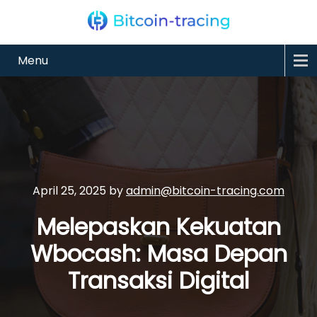
Menu
April 25, 2025
by
admin@bitcoin-tracing.com
Melepaskan Kekuatan
Wbocash: Masa Depan
Transaksi Digital