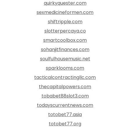
quirkyquester.com
sexmedicineformen.com
shiftripple.com
slotterpercaya.co
smartcoolbox.com
sohanjitfinances.com
soulfulhousemusic.net
sparklooms.com
tacticalcontractingllc.com
thecapitalpowers.com
tobabet88slot3.com
todayscurrentnews.com
totobet77.asia
totobet77.org