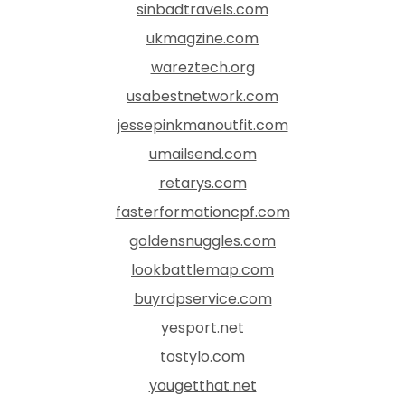
sinbadtravels.com
ukmagzine.com
wareztech.org
usabestnetwork.com
jessepinkmanoutfit.com
umailsend.com
retarys.com
fasterformationcpf.com
goldensnuggles.com
lookbattlemap.com
buyrdpservice.com
yesport.net
tostylo.com
yougetthat.net