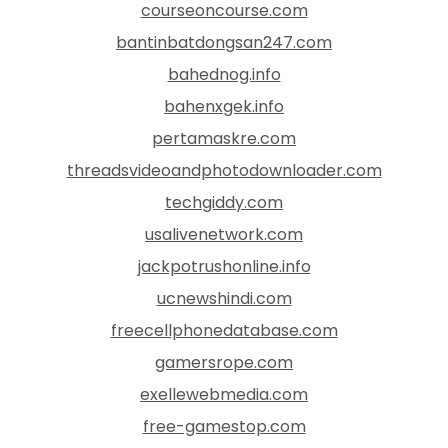
courseoncourse.com
bantinbatdongsan247.com
bahednog.info
bahenxgek.info
pertamaskre.com
threadsvideoandphotodownloader.com
techgiddy.com
usalivenetwork.com
jackpotrushonline.info
ucnewshindi.com
freecellphonedatabase.com
gamersrope.com
exellewebmedia.com
free-gamestop.com