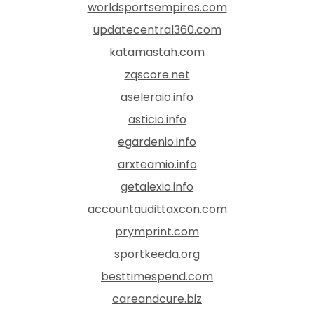
worldsportsempires.com
updatecentral360.com
katamastah.com
zqscore.net
aseleraio.info
asticio.info
egardenio.info
arxteamio.info
getalexio.info
accountaudittaxcon.com
prymprint.com
sportkeeda.org
besttimespend.com
careandcure.biz