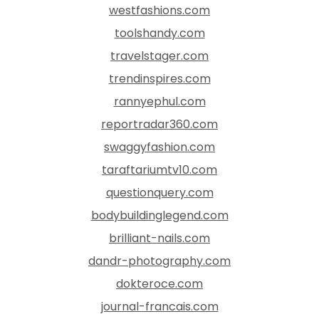
westfashions.com
toolshandy.com
travelstager.com
trendinspires.com
rannyephul.com
reportradar360.com
swaggyfashion.com
taraftariumtv10.com
questionquery.com
bodybuildinglegend.com
brilliant-nails.com
dandr-photography.com
dokteroce.com
journal-francais.com