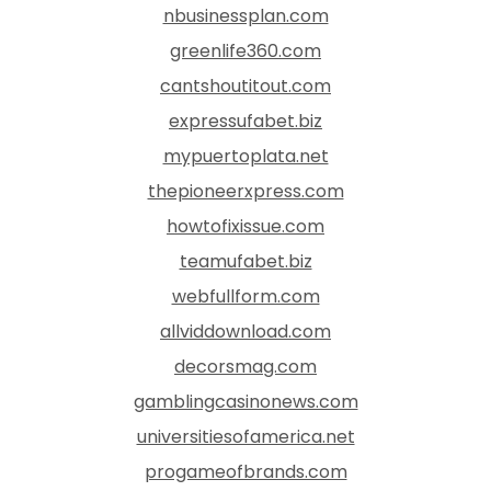
nbusinessplan.com
greenlife360.com
cantshoutitout.com
expressufabet.biz
mypuertoplata.net
thepioneerxpress.com
howtofixissue.com
teamufabet.biz
webfullform.com
allviddownload.com
decorsmag.com
gamblingcasinonews.com
universitiesofamerica.net
progameofbrands.com