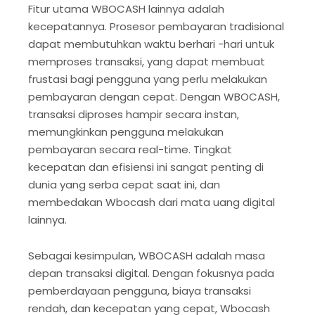
Fitur utama WBOCASH lainnya adalah
kecepatannya. Prosesor pembayaran tradisional
dapat membutuhkan waktu berhari -hari untuk
memproses transaksi, yang dapat membuat
frustasi bagi pengguna yang perlu melakukan
pembayaran dengan cepat. Dengan WBOCASH,
transaksi diproses hampir secara instan,
memungkinkan pengguna melakukan
pembayaran secara real-time. Tingkat
kecepatan dan efisiensi ini sangat penting di
dunia yang serba cepat saat ini, dan
membedakan Wbocash dari mata uang digital
lainnya.
Sebagai kesimpulan, WBOCASH adalah masa
depan transaksi digital. Dengan fokusnya pada
pemberdayaan pengguna, biaya transaksi
rendah, dan kecepatan yang cepat, Wbocash