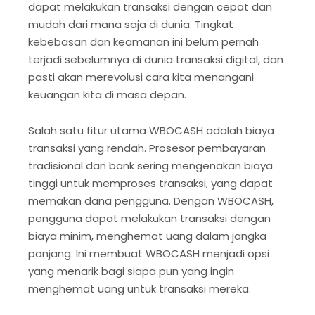
dapat melakukan transaksi dengan cepat dan
mudah dari mana saja di dunia. Tingkat
kebebasan dan keamanan ini belum pernah
terjadi sebelumnya di dunia transaksi digital, dan
pasti akan merevolusi cara kita menangani
keuangan kita di masa depan.
Salah satu fitur utama WBOCASH adalah biaya
transaksi yang rendah. Prosesor pembayaran
tradisional dan bank sering mengenakan biaya
tinggi untuk memproses transaksi, yang dapat
memakan dana pengguna. Dengan WBOCASH,
pengguna dapat melakukan transaksi dengan
biaya minim, menghemat uang dalam jangka
panjang. Ini membuat WBOCASH menjadi opsi
yang menarik bagi siapa pun yang ingin
menghemat uang untuk transaksi mereka.