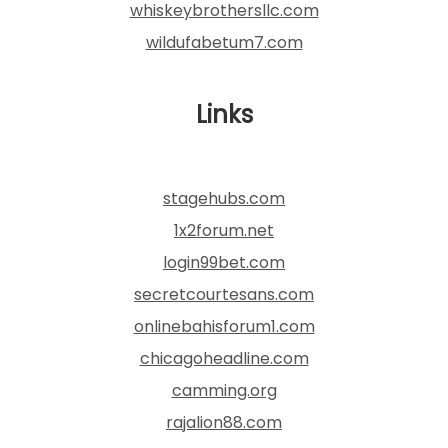
whiskeybrothersllc.com
wildufabetum7.com
Links
stagehubs.com
1x2forum.net
login99bet.com
secretcourtesans.com
onlinebahisforum1.com
chicagoheadline.com
camming.org
rajalion88.com