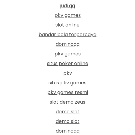
judi qq
pkv games
slot online
bandar bola terpercaya
dominoqq
pkv games
situs poker online
pkv
situs pkv games
pkv games resmi
slot demo zeus
demo slot
demo slot
dominoqq