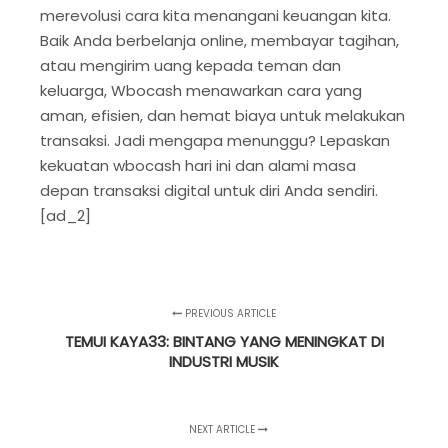
merevolusi cara kita menangani keuangan kita.
Baik Anda berbelanja online, membayar tagihan,
atau mengirim uang kepada teman dan
keluarga, Wbocash menawarkan cara yang
aman, efisien, dan hemat biaya untuk melakukan
transaksi. Jadi mengapa menunggu? Lepaskan
kekuatan wbocash hari ini dan alami masa
depan transaksi digital untuk diri Anda sendiri.
[ad_2]
PREVIOUS ARTICLE
TEMUI KAYA33: BINTANG YANG MENINGKAT DI
INDUSTRI MUSIK
NEXT ARTICLE