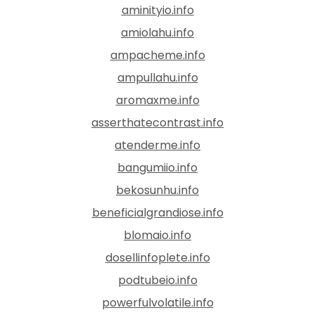
aminityio.info
amiolahu.info
ampacheme.info
ampullahu.info
aromaxme.info
asserthatecontrast.info
atenderme.info
bangumiio.info
bekosunhu.info
beneficialgrandiose.info
blomaio.info
dosellinfoplete.info
podtubeio.info
powerfulvolatile.info