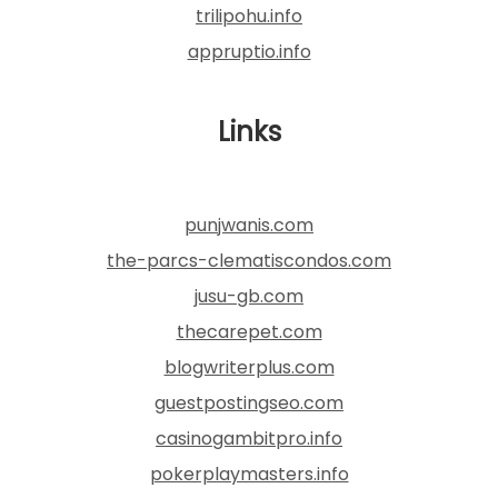
trilipohu.info
appruptio.info
Links
punjwanis.com
the-parcs-clematiscondos.com
jusu-gb.com
thecarepet.com
blogwriterplus.com
guestpostingseo.com
casinogambitpro.info
pokerplaymasters.info