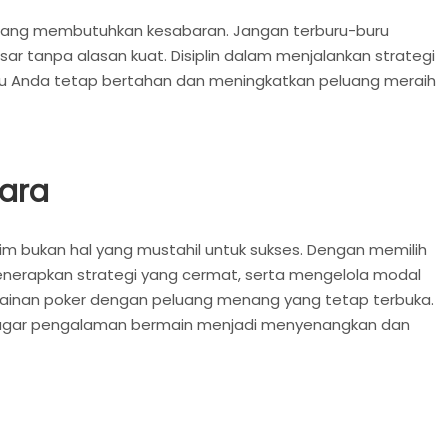
mang membutuhkan kesabaran. Jangan terburu-buru
r tanpa alasan kuat. Disiplin dalam menjalankan strategi
 Anda tetap bertahan dan meningkatkan peluang meraih
ara
m bukan hal yang mustahil untuk sukses. Dengan memilih
nerapkan strategi yang cermat, serta mengelola modal
mainan poker dengan peluang menang yang tetap terbuka.
lin agar pengalaman bermain menjadi menyenangkan dan