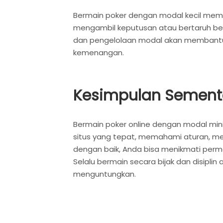
Bermain poker dengan modal kecil me
mengambil keputusan atau bertaruh besa
dan pengelolaan modal akan membantu
kemenangan.
Kesimpulan Sement
Bermain poker online dengan modal mini
situs yang tepat, memahami aturan, me
dengan baik, Anda bisa menikmati per
Selalu bermain secara bijak dan disip
menguntungkan.