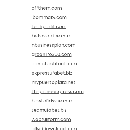
offthem.com
ibommatv.com
techporfit.com
bekasionline.com
nbusinessplan.com
greenlife360.com
cantshoutitout.com
expressufabet.biz
mypuertoplata.net
thepioneerxpress.com
howtofixissue.com
teamufabet.biz
webfullform.com
allviddownload.com