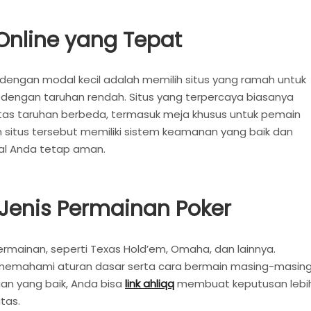
 Online yang Tepat
engan modal kecil adalah memilih situs yang ramah untuk
engan taruhan rendah. Situs yang terpercaya biasanya
s taruhan berbeda, termasuk meja khusus untuk pemain
n situs tersebut memiliki sistem keamanan yang baik dan
al Anda tetap aman.
Jenis Permainan Poker
permainan, seperti Texas Hold’em, Omaha, dan lainnya.
k memahami aturan dasar serta cara bermain masing-masin
an yang baik, Anda bisa
link ahliqq
membuat keputusan lebi
tas.