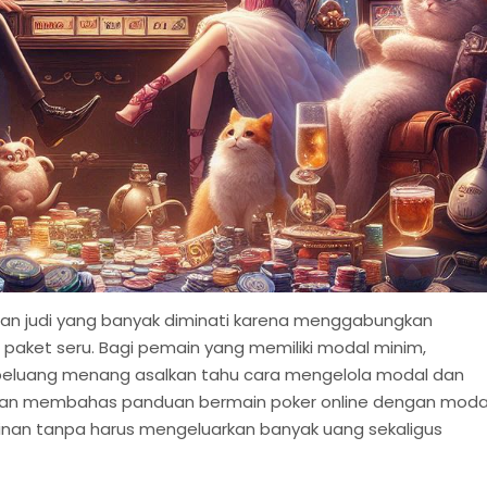
inan judi yang banyak diminati karena menggabungkan
paket seru. Bagi pemain yang memiliki modal minim,
peluang menang asalkan tahu cara mengelola modal dan
i akan membahas panduan bermain poker online dengan moda
inan tanpa harus mengeluarkan banyak uang sekaligus