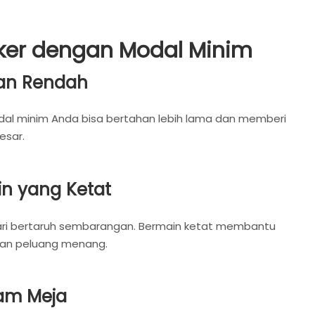
oker dengan Modal Minim
han Rendah
odal minim Anda bisa bertahan lebih lama dan memberi
esar.
n yang Ketat
dari bertaruh sembarangan. Bermain ketat membantu
kan peluang menang.
lam Meja