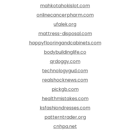
mahkotahokislot.com
onlinecancerpharm.com
ufalek.org
mattress-disposal.com
happyflooringandcabinets.com
bodybuildinglife.co
qrdoggy.com
technologygud.com
realshocknews.com
pickgb.com
healthmistakes.com
ksfashiondresses.com
patterntrader.org
cnhpa.net