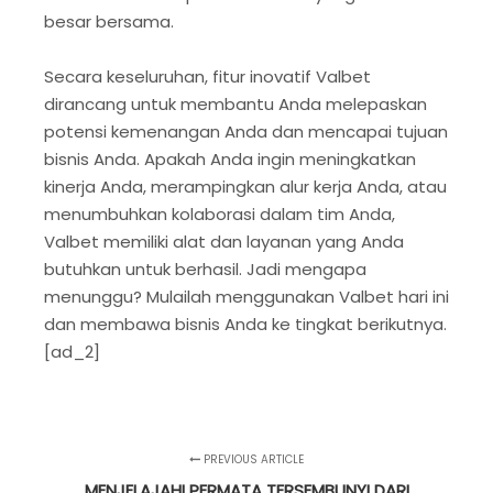
besar bersama.
Secara keseluruhan, fitur inovatif Valbet
dirancang untuk membantu Anda melepaskan
potensi kemenangan Anda dan mencapai tujuan
bisnis Anda. Apakah Anda ingin meningkatkan
kinerja Anda, merampingkan alur kerja Anda, atau
menumbuhkan kolaborasi dalam tim Anda,
Valbet memiliki alat dan layanan yang Anda
butuhkan untuk berhasil. Jadi mengapa
menunggu? Mulailah menggunakan Valbet hari ini
dan membawa bisnis Anda ke tingkat berikutnya.
[ad_2]
PREVIOUS ARTICLE
MENJELAJAHI PERMATA TERSEMBUNYI DARI