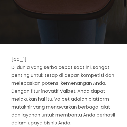
[ad_1]
Di dunia yang serba cepat saat ini, sangat
penting untuk tetap di depan kompetisi dan
melepaskan potensi kemenangan Anda.
Dengan fitur inovatif Valbet, Anda dapat
melakukan hal itu. Valbet adalah platform
mutakhir yang menawarkan berbagai alat
dan layanan untuk membantu Anda berhasil
dalam upaya bisnis Anda.