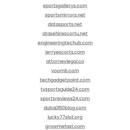
sportsgallerys.com
sportsmirrors.net
datasports.net
atasehirescortu.net
engineeringtechub.com
jerryescorts.com
attorneylegal.co
voomb.com
techgadgetpoint.com
tvsportsguide24.com
sportsreviews24.com
dubai360blog.com
lucky77slot.org
growmefast.com