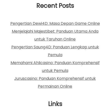
Recent Posts
Pengertian Dewi4D: Masa Depan Game Online
Menjelajahi Majestibet: Panduan Utama Anda
untuk Taruhan Online
Pengertian Saung4D: Panduan Lengkap untuk
Pemula
Memahami Ahlicasino: Panduan Komprehensif
untuk Pemula
Juruscasino: Panduan Komprehensif untuk
Permainan Online
Links