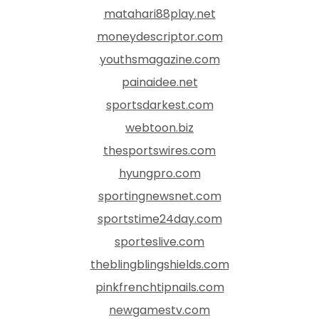
matahari88play.net
moneydescriptor.com
youthsmagazine.com
painaidee.net
sportsdarkest.com
webtoon.biz
thesportswires.com
hyungpro.com
sportingnewsnet.com
sportstime24day.com
sporteslive.com
theblingblingshields.com
pinkfrenchtipnails.com
newgamestv.com