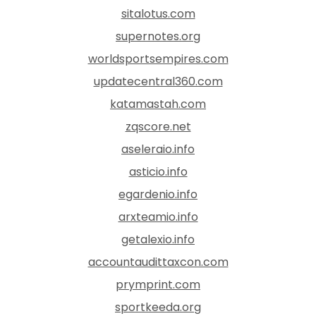
sitalotus.com
supernotes.org
worldsportsempires.com
updatecentral360.com
katamastah.com
zqscore.net
aseleraio.info
asticio.info
egardenio.info
arxteamio.info
getalexio.info
accountaudittaxcon.com
prymprint.com
sportkeeda.org