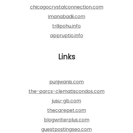
chicagocrystalconnection.com
imanabadii.com
trilipohu.info
appruptio.info
Links
punjwanis.com
the-parcs-clematiscondos.com
jusu-gb.com
thecarepet.com
blogwriterplus.com
guestpostingseo.com