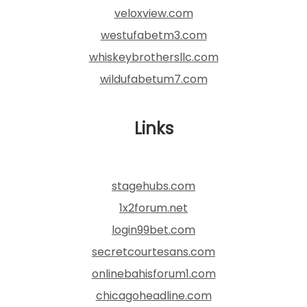
veloxview.com
westufabetm3.com
whiskeybrothersllc.com
wildufabetum7.com
Links
stagehubs.com
1x2forum.net
login99bet.com
secretcourtesans.com
onlinebahisforum1.com
chicagoheadline.com