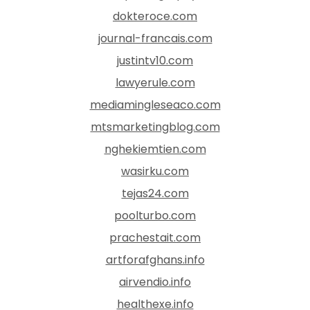
dokteroce.com
journal-francais.com
justintv10.com
lawyerule.com
mediamingleseaco.com
mtsmarketingblog.com
nghekiemtien.com
wasirku.com
tejas24.com
poolturbo.com
prachestait.com
artforafghans.info
airvendio.info
healthexe.info