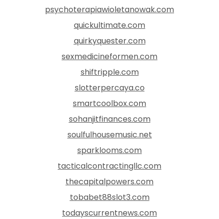
psychoterapiawioletanowak.com
quickultimate.com
quirkyquester.com
sexmedicineformen.com
shiftripple.com
slotterpercaya.co
smartcoolbox.com
sohanjitfinances.com
soulfulhousemusic.net
sparklooms.com
tacticalcontractingllc.com
thecapitalpowers.com
tobabet88slot3.com
todayscurrentnews.com