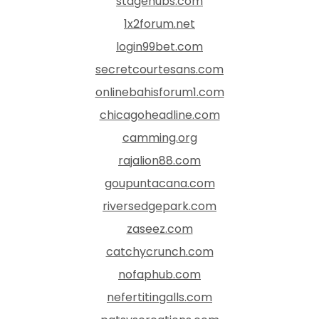
stagehubs.com
1x2forum.net
login99bet.com
secretcourtesans.com
onlinebahisforum1.com
chicagoheadline.com
camming.org
rajalion88.com
goupuntacana.com
riversedgepark.com
zaseez.com
catchycrunch.com
nofaphub.com
nefertitingalls.com