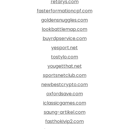
retarys.com
fasterformationcpf.com
goldensnuggles.com
lookbattlemap.com
buyrdpservice.com
yesport.net
tostylo.com
yougetthat.net
sportsnetclub.com
newbestcrypto.com
oxfordsave.com
iclassicgames.com
saung-artikel.com
fasthokivip2.com