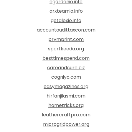
egardenio.info
arxteamio.info
getalexio.info
accountaudittaxcon.com
prymprint.com
sportkeeda.org
besttimespend.com
careandcure.biz
cogniyo.com
easymagazines.org
hirfanjilasmi.com
hometricks.org
leathercraftpro.com
microgridpower.org