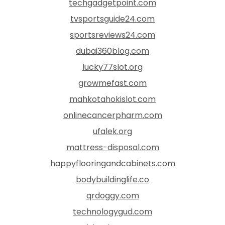
techgadgetpoint.com
tvsportsguide24.com
sportsreviews24.com
dubai360blog.com
lucky77slot.org
growmefast.com
mahkotahokislot.com
onlinecancerpharm.com
ufalek.org
mattress-disposal.com
happyflooringandcabinets.com
bodybuildinglife.co
qrdoggy.com
technologygud.com