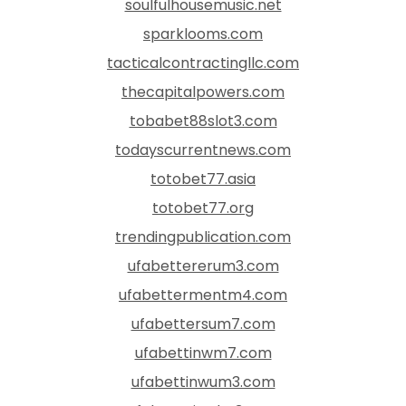
soulfulhousemusic.net
sparklooms.com
tacticalcontractingllc.com
thecapitalpowers.com
tobabet88slot3.com
todayscurrentnews.com
totobet77.asia
totobet77.org
trendingpublication.com
ufabettererum3.com
ufabettermentm4.com
ufabettersum7.com
ufabettinwm7.com
ufabettinwum3.com