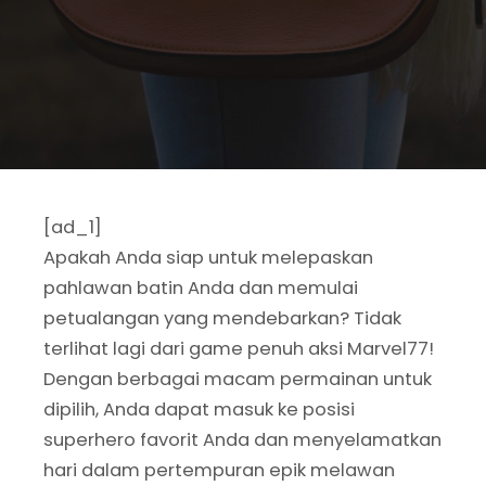
[ad_1]
Apakah Anda siap untuk melepaskan
pahlawan batin Anda dan memulai
petualangan yang mendebarkan? Tidak
terlihat lagi dari game penuh aksi Marvel77!
Dengan berbagai macam permainan untuk
dipilih, Anda dapat masuk ke posisi
superhero favorit Anda dan menyelamatkan
hari dalam pertempuran epik melawan