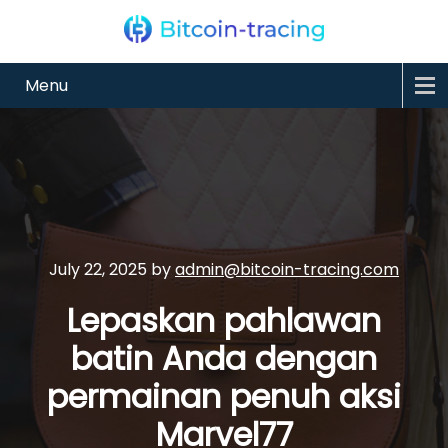
Menu
July 22, 2025
by
admin@bitcoin-tracing.com
Lepaskan pahlawan
batin Anda dengan
permainan penuh aksi
Marvel77