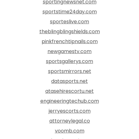
sportingnewsnet.com
sportstime24day.com
sporteslive.com
theblingblingshields.com
pinkfrenchtipnails.com
newgamestv.com
sportsgallerys.com
sportsmirrors.net
datasports.net
atasehirescortu.net
engineeringtechub.com
jerryescorts.com
attorneylegal.co
voomb.com