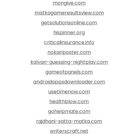
mongive.com
matkagameresultsview.com
getsolutionsonline.com
hispinner.org
criticalinsurance.info
nokariposter.com
kalyan-guessing-nightplay.com
gameofpanels.com
androidappsdownloader.com
usetimenow.com
healthblow.com
gohelpmate.com
rajdhani-satta-matka.com
writerscraft.net