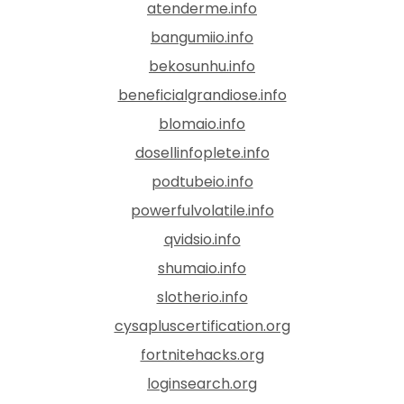
atenderme.info
bangumiio.info
bekosunhu.info
beneficialgrandiose.info
blomaio.info
dosellinfoplete.info
podtubeio.info
powerfulvolatile.info
qvidsio.info
shumaio.info
slotherio.info
cysapluscertification.org
fortnitehacks.org
loginsearch.org