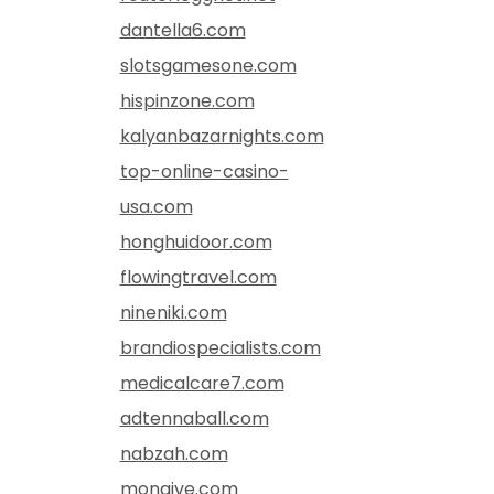
dantella6.com
slotsgamesone.com
hispinzone.com
kalyanbazarnights.com
top-online-casino-
usa.com
honghuidoor.com
flowingtravel.com
nineniki.com
brandiospecialists.com
medicalcare7.com
adtennaball.com
nabzah.com
mongive.com