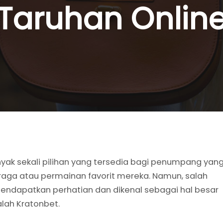
Taruhan Onlin
nyak sekali pilihan yang tersedia bagi penumpang yan
aga atau permainan favorit mereka. Namun, salah
endapatkan perhatian dan dikenal sebagai hal besar
lah Kratonbet.