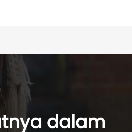
kutnya dalam