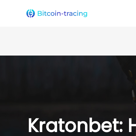
Kratonbet: 