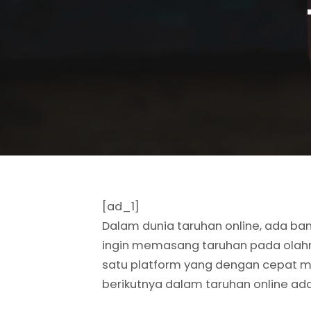
[ad_1]
Dalam dunia taruhan online, ada ba
ingin memasang taruhan pada olahr
satu platform yang dengan cepat m
berikutnya dalam taruhan online ada