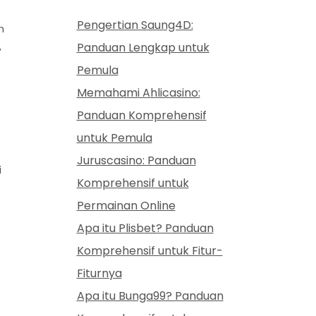
Pengertian Saung4D:
n
,
Panduan Lengkap untuk
Pemula
Memahami Ahlicasino:
Panduan Komprehensif
untuk Pemula
Juruscasino: Panduan
i
Komprehensif untuk
Permainan Online
Apa itu Plisbet? Panduan
Komprehensif untuk Fitur-
Fiturnya
Apa itu Bunga99? Panduan