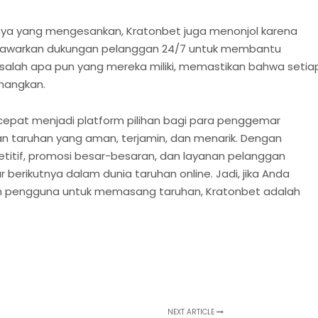
nnya yang mengesankan, Kratonbet juga menonjol karena
enawarkan dukungan pelanggan 24/7 untuk membantu
lah apa pun yang mereka miliki, memastikan bahwa setia
nangkan.
cepat menjadi platform pilihan bagi para penggemar
n taruhan yang aman, terjamin, dan menarik. Dengan
titif, promosi besar-besaran, dan layanan pelanggan
r berikutnya dalam dunia taruhan online. Jadi, jika Anda
h pengguna untuk memasang taruhan, Kratonbet adalah
NEXT ARTICLE