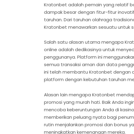
Kratonbet adalah pemain yang relatif ba
dampak besar dengan fitur-fitur inova
taruhan. Dari taruhan olahraga tradision
Kratonbet menawarkan sesuatu untuk se
Salah satu alasan utama mengapa Krato
online adalah dedikasinya untuk menye
penggunanya. Platform ini menggunakan
semua transaksi aman dan data penggu
ini telah membantu Kratonbet dengan
platform dengan kebutuhan taruhan me
Alasan lain mengapa Kratonbet mendap
promosi yang murah hati. Baik Anda ing
mencoba keberuntungan Anda di kasino
memberikan peluang nyata bagi penumpa
rutin menjalankan promosi dan bonus y
meningkatkan kemenangan mereka.