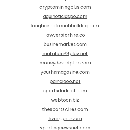
cryptominingplus.com
aquinoticiaspe.com
longhairedfrenchbulldog.com
lawyersforhire.co
businemarket.com
matahari88play.net
moneydescriptor.com
youthsmagazine.com
painaidee.net
sportsdarkest.com
webtoon.biz
thesportswires.com
hyungpro.com
sportingnewsnet.com