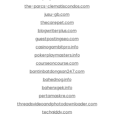
the-parcs-clematiscondos.com
jusu-gb.com
thecarepet.com
blogwriterplus.com
guestpostingseo.com
casinogambitpro.info
pokerplaymasters.info
courseoncourse.com
bantinbatdongsan247.com
bahednog.info
bahenxgek.info
pertamaskre.com
threadsvideoandphotodownloader.com
techgiddy.com