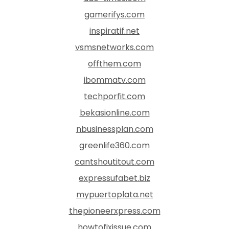
gamerifys.com
inspiratif.net
vsmsnetworks.com
offthem.com
ibommatv.com
techporfit.com
bekasionline.com
nbusinessplan.com
greenlife360.com
cantshoutitout.com
expressufabet.biz
mypuertoplata.net
thepioneerxpress.com
howtofixissue.com