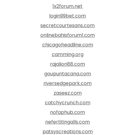
1x2forum.net
login99bet.com
secretcourtesans.com
onlinebahisforum1.com
chicagoheadline.com
camming.org
rajalion88.com
goupuntacana.com
riversedgepark.com
zaseez.com
catchycrunch.com
nofaphub.com
nefertitingalls.com
patsyscreations.com