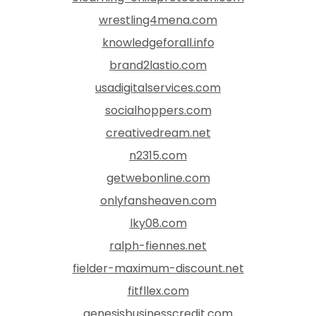
wrestling4mena.com
knowledgeforall.info
brand2lastio.com
usadigitalservices.com
socialhoppers.com
creativedream.net
n2315.com
getwebonline.com
onlyfansheaven.com
lky08.com
ralph-fiennes.net
fielder-maximum-discount.net
fitfllex.com
genesisbusinesscredit.com