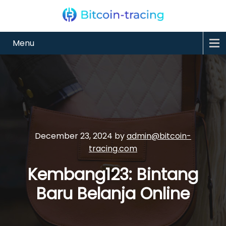
Menu
December 23, 2024
by
admin@bitcoin-
tracing.com
Kembang123: Bintang
Baru Belanja Online