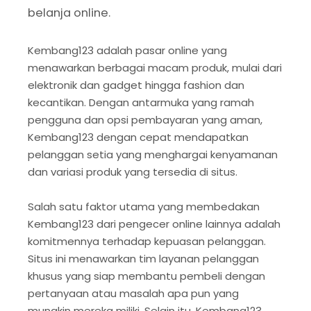
belanja online.
Kembang123 adalah pasar online yang
menawarkan berbagai macam produk, mulai dari
elektronik dan gadget hingga fashion dan
kecantikan. Dengan antarmuka yang ramah
pengguna dan opsi pembayaran yang aman,
Kembang123 dengan cepat mendapatkan
pelanggan setia yang menghargai kenyamanan
dan variasi produk yang tersedia di situs.
Salah satu faktor utama yang membedakan
Kembang123 dari pengecer online lainnya adalah
komitmennya terhadap kepuasan pelanggan.
Situs ini menawarkan tim layanan pelanggan
khusus yang siap membantu pembeli dengan
pertanyaan atau masalah apa pun yang
mungkin mereka miliki. Selain itu, Kembang123