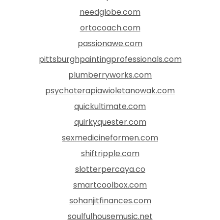
needglobe.com
ortocoach.com
passionawe.com
pittsburghpaintingprofessionals.com
plumberryworks.com
psychoterapiawioletanowak.com
quickultimate.com
quirkyquester.com
sexmedicineformen.com
shiftripple.com
slotterpercaya.co
smartcoolbox.com
sohanjitfinances.com
soulfulhousemusic.net