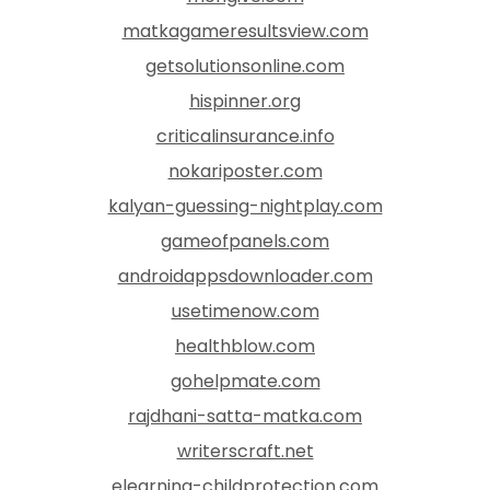
matkagameresultsview.com
getsolutionsonline.com
hispinner.org
criticalinsurance.info
nokariposter.com
kalyan-guessing-nightplay.com
gameofpanels.com
androidappsdownloader.com
usetimenow.com
healthblow.com
gohelpmate.com
rajdhani-satta-matka.com
writerscraft.net
elearning-childprotection.com