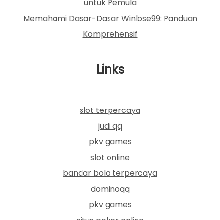
untuk Pemula
Memahami Dasar-Dasar Winlose99: Panduan
Komprehensif
Links
slot terpercaya
judi qq
pkv games
slot online
bandar bola terpercaya
dominoqq
pkv games