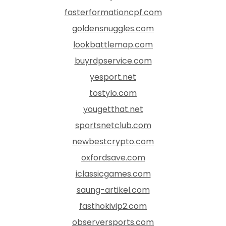
fasterformationcpf.com
goldensnuggles.com
lookbattlemap.com
buyrdpservice.com
yesport.net
tostylo.com
yougetthat.net
sportsnetclub.com
newbestcrypto.com
oxfordsave.com
iclassicgames.com
saung-artikel.com
fasthokivip2.com
observersports.com