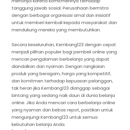
menonjol karena komitmennya terhadap
tanggung jawab sosial. Perusahaan bermitra
dengan berbagai organisasi amal dan inisiatif
untuk memberi kembali kepada masyarakat dan
mendukung mereka yang membutuhkan.
Secara keseluruhan, Kembang123 dengan cepat
menjadi pilihan populer bagi pembeli online yang
mencari pengalaman berbelanja yang dapat
diandalkan dan nyaman. Dengan rangkaian
produk yang beragam, harga yang kompetitif,
dan komitmen terhadap kepuasan pelanggan,
tak heran jika Kembang123 dianggap sebagai
bintang yang sedang naik daun di dunia belanja
online. Jika Anda mencari cara berbelanja online
yang nyaman dan bebas repot, pastikan untuk
mengunjungi Kembang123 untuk semua
kebutuhan belanja Anda.