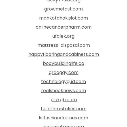
growmefast.com
mahkotahokislot.com
onlinecancerpharm.com
ufalek.org
mattress-disposal.com
happyflooringandcabinets.com
bodybuildinglife.co
qrdoggy.com
technologygud.com
realshocknews.com
pickgb.com
healthmistakes.com
ksfashiondresses.com
patterntrader.org