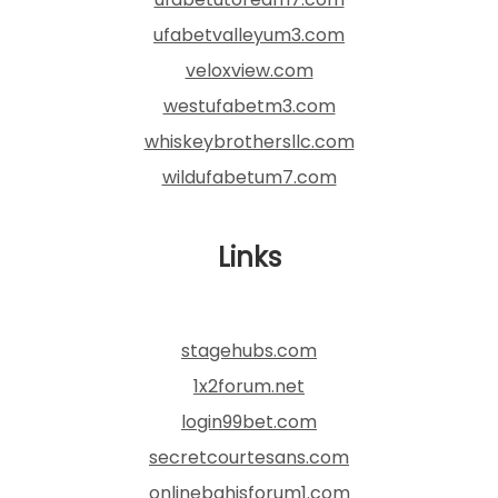
ufabetvalleyum3.com
veloxview.com
westufabetm3.com
whiskeybrothersllc.com
wildufabetum7.com
Links
stagehubs.com
1x2forum.net
login99bet.com
secretcourtesans.com
onlinebahisforum1.com