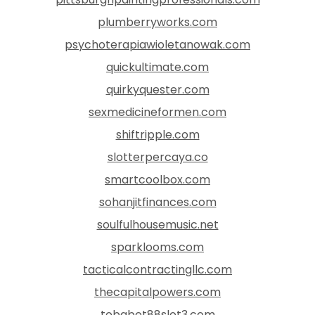
plumberryworks.com
psychoterapiawioletanowak.com
quickultimate.com
quirkyquester.com
sexmedicineformen.com
shiftripple.com
slotterpercaya.co
smartcoolbox.com
sohanjitfinances.com
soulfulhousemusic.net
sparklooms.com
tacticalcontractingllc.com
thecapitalpowers.com
tobabet88slot3.com