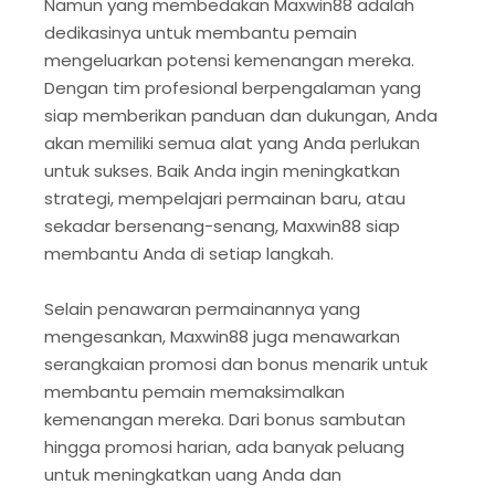
Namun yang membedakan Maxwin88 adalah
dedikasinya untuk membantu pemain
mengeluarkan potensi kemenangan mereka.
Dengan tim profesional berpengalaman yang
siap memberikan panduan dan dukungan, Anda
akan memiliki semua alat yang Anda perlukan
untuk sukses. Baik Anda ingin meningkatkan
strategi, mempelajari permainan baru, atau
sekadar bersenang-senang, Maxwin88 siap
membantu Anda di setiap langkah.
Selain penawaran permainannya yang
mengesankan, Maxwin88 juga menawarkan
serangkaian promosi dan bonus menarik untuk
membantu pemain memaksimalkan
kemenangan mereka. Dari bonus sambutan
hingga promosi harian, ada banyak peluang
untuk meningkatkan uang Anda dan