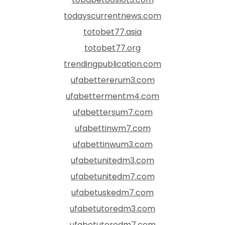
todayscurrentnews.com
totobet77.asia
totobet77.org
trendingpublication.com
ufabettererum3.com
ufabettermentm4.com
ufabettersum7.com
ufabettinwm7.com
ufabettinwum3.com
ufabetunitedm3.com
ufabetunitedm7.com
ufabetuskedm7.com
ufabetutoredm3.com
ufabetutoredm7.com