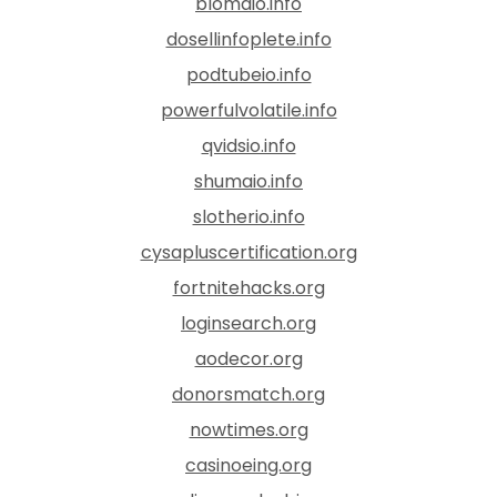
blomaio.info
dosellinfoplete.info
podtubeio.info
powerfulvolatile.info
qvidsio.info
shumaio.info
slotherio.info
cysapluscertification.org
fortnitehacks.org
loginsearch.org
aodecor.org
donorsmatch.org
nowtimes.org
casinoeing.org