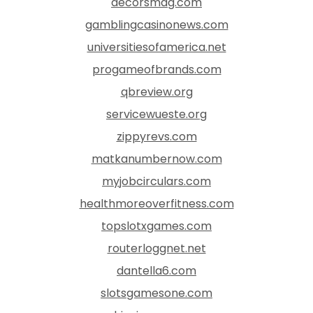
decorsmag.com
gamblingcasinonews.com
universitiesofamerica.net
progameofbrands.com
qbreview.org
servicewueste.org
zippyrevs.com
matkanumbernow.com
myjobcirculars.com
healthmoreoverfitness.com
topslotxgames.com
routerloggnet.net
dantella6.com
slotsgamesone.com