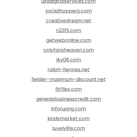
usadigitalservices.com
socialhoppers.com
creativedream.net
n2315.com
getwebonline.com
onlyfansheaven.com
lky08.com
ralph-fiennes.net
fielder-maximum-discount.net
fitfllex.com
genesisbusinesscredit.com
inforuang.com
kindsmarket.com
luvelylife.com