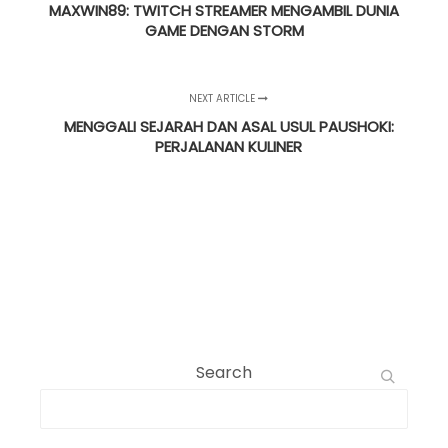
MAXWIN89: TWITCH STREAMER MENGAMBIL DUNIA
GAME DENGAN STORM
NEXT ARTICLE
MENGGALI SEJARAH DAN ASAL USUL PAUSHOKI:
PERJALANAN KULINER
Search