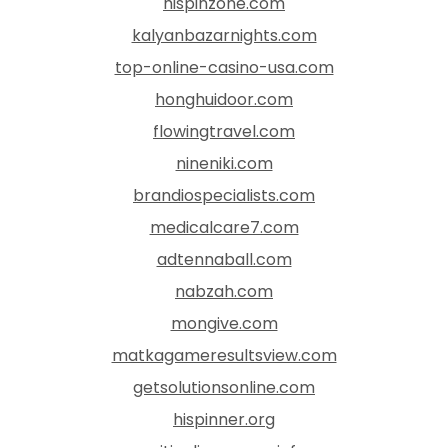
hispinzone.com
kalyanbazarnights.com
top-online-casino-usa.com
honghuidoor.com
flowingtravel.com
nineniki.com
brandiospecialists.com
medicalcare7.com
adtennaball.com
nabzah.com
mongive.com
matkagameresultsview.com
getsolutionsonline.com
hispinner.org