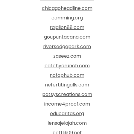
chicagoheadline.com
camming.org
rajalion88.com
goupuntacana.com
riversedgepark.com
zaseez.com
catchycrunch.com
nofaphub.com
nefertitingalls.com
patsyscreations.com
income4proof.com
educaritas.org
lensajelajah.com
betflik09.net