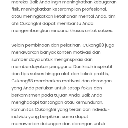
mereka. Baik Anda ingin meningkatkan kebugaran
fisik, meningkatkan keterampilan profesional,
atau meningkatkan ketahanan mental Anda, tim
ahli Cukong88 dapat membantu Anda
mengembangkan rencana khusus untuk sukses.
Selain pembinaan dan pelatihan, Cukong88 juga
menawarkan banyak konten motivasi dan
sumber daya untuk menginspirasi dan
memberdayakan pengguna. Dari kisah inspiratif
dan tips sukses hingga alat dan teknik praktis,
Cukong88 memberikan motivasi dan dorongan
yang Anda perlukan untuk tetap fokus dan
berkomitmen pada tujuan Anda. Baik Anda
menghadapi tantangan atau kemunduran,
komunitas Cukong88 yang terdiri dari individu-
individu yang berpikiran sama dapat
menawarkan dukungan dan dorongan untuk