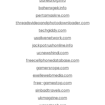
bahednog.info
bahenxgek.info
pertamaskre.com
threadsvideoandphotodownloader.com
techgiddy.com
usalivenetwork.com
jackpotrushonline.info
ucnewshindi.com
freecellphonedatabase.com
gamersrope.com
exellewebmedia.com
free-gamestop.com
sinbadtravels.com
ukmagzine.com