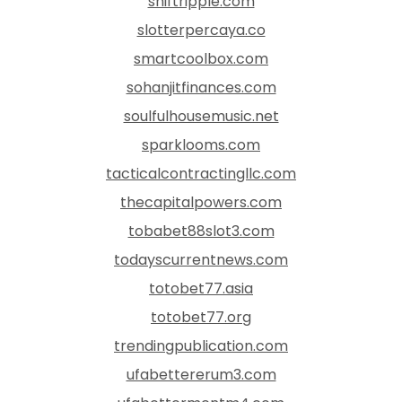
shiftripple.com
slotterpercaya.co
smartcoolbox.com
sohanjitfinances.com
soulfulhousemusic.net
sparklooms.com
tacticalcontractingllc.com
thecapitalpowers.com
tobabet88slot3.com
todayscurrentnews.com
totobet77.asia
totobet77.org
trendingpublication.com
ufabettererum3.com