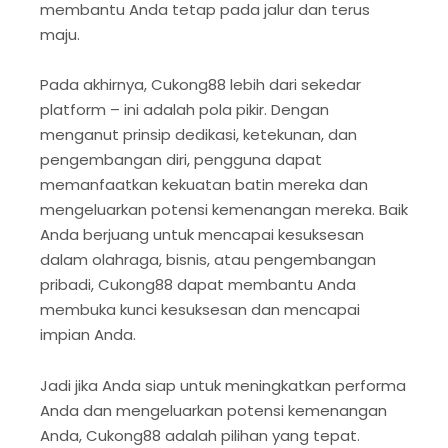
membantu Anda tetap pada jalur dan terus
maju.
Pada akhirnya, Cukong88 lebih dari sekedar
platform – ini adalah pola pikir. Dengan
menganut prinsip dedikasi, ketekunan, dan
pengembangan diri, pengguna dapat
memanfaatkan kekuatan batin mereka dan
mengeluarkan potensi kemenangan mereka. Baik
Anda berjuang untuk mencapai kesuksesan
dalam olahraga, bisnis, atau pengembangan
pribadi, Cukong88 dapat membantu Anda
membuka kunci kesuksesan dan mencapai
impian Anda.
Jadi jika Anda siap untuk meningkatkan performa
Anda dan mengeluarkan potensi kemenangan
Anda, Cukong88 adalah pilihan yang tepat.