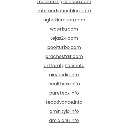
mediamingleseaco.com
mtsmarketingblog.com
nghekiemtien.com
wasirku.com
tejas24.com
poolturbo.com
prachestait.com
artforafghans.info
airvendio.info
healthexe.info
puretecx.info
tecadvance.info
aminityio.info
amiolahu.info