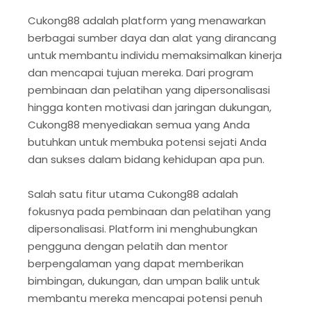
Cukong88 adalah platform yang menawarkan
berbagai sumber daya dan alat yang dirancang
untuk membantu individu memaksimalkan kinerja
dan mencapai tujuan mereka. Dari program
pembinaan dan pelatihan yang dipersonalisasi
hingga konten motivasi dan jaringan dukungan,
Cukong88 menyediakan semua yang Anda
butuhkan untuk membuka potensi sejati Anda
dan sukses dalam bidang kehidupan apa pun.
Salah satu fitur utama Cukong88 adalah
fokusnya pada pembinaan dan pelatihan yang
dipersonalisasi. Platform ini menghubungkan
pengguna dengan pelatih dan mentor
berpengalaman yang dapat memberikan
bimbingan, dukungan, dan umpan balik untuk
membantu mereka mencapai potensi penuh