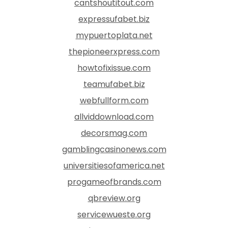
cantshoutitout.com
expressufabet.biz
mypuertoplata.net
thepioneerxpress.com
howtofixissue.com
teamufabet.biz
webfullform.com
allviddownload.com
decorsmag.com
gamblingcasinonews.com
universitiesofamerica.net
progameofbrands.com
qbreview.org
servicewueste.org