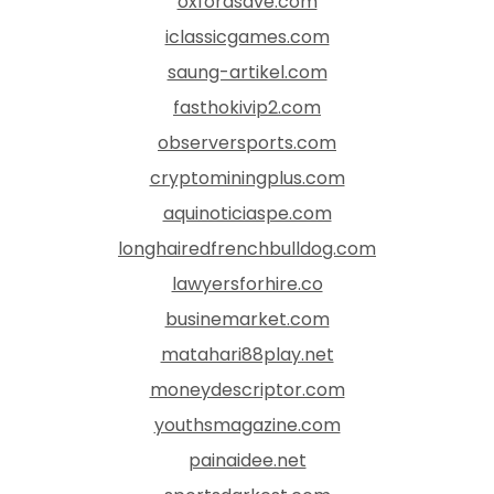
oxfordsave.com
iclassicgames.com
saung-artikel.com
fasthokivip2.com
observersports.com
cryptominingplus.com
aquinoticiaspe.com
longhairedfrenchbulldog.com
lawyersforhire.co
businemarket.com
matahari88play.net
moneydescriptor.com
youthsmagazine.com
painaidee.net