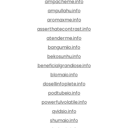
ampacheme.info
ampullahu.info
aromaxme.info
asserthatecontrast.info
atenderme.info
bangumiio.info
bekosunhu.info
beneficialgrandiose.info
blomaio.info
dosellinfoplete.info
podtubeio.info
powerfulvolatile.info
qvidsio.info
shumaio.info