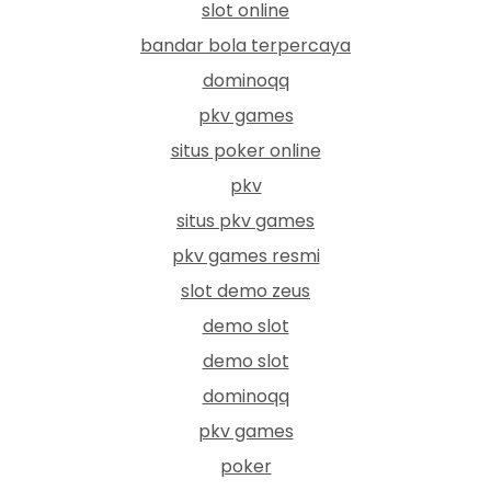
slot online
bandar bola terpercaya
dominoqq
pkv games
situs poker online
pkv
situs pkv games
pkv games resmi
slot demo zeus
demo slot
demo slot
dominoqq
pkv games
poker