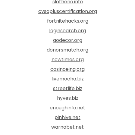
slotherio.info
cysapluscertification.org
fortnitehacks.org
loginsearch.org
aodecor.org
donorsmatch.org
nowtimes.org
casinoeing.org
livemocha.biz
streetlife.biz
hyves.biz
enoughinfo.net
pinhive.net
warnabet.net