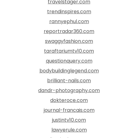
travelstager.com
trendinspires.com
rannyephul.com
reportradar360.com
swaggyfashion.com
taraftariumtv10.com
questionquery.com
bodybuildinglegend.com
brilliant-nails.com
dandr-photography.com
dokteroce.com
journal-francais.com
justintv10.com
lawyerule.com