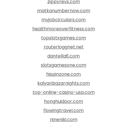
zippyrevs.com
matkanumbernow.com
myjobcirculars.com
healthmoreoverfitness.com
topslotxgames.com
routerloggnet.net
dantella6.com
slotsgamesone.com
hispinzone.com
kalyanbazarnights.com
top-online-casino-usa.com
honghuidoor.com
flowingtravel.com
nineniki.com