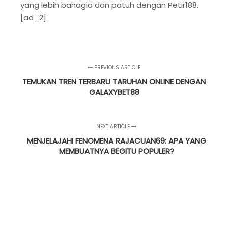
yang lebih bahagia dan patuh dengan Petir188.
[ad_2]
PREVIOUS ARTICLE
TEMUKAN TREN TERBARU TARUHAN ONLINE DENGAN
GALAXYBET88
NEXT ARTICLE
MENJELAJAHI FENOMENA RAJACUAN69: APA YANG
MEMBUATNYA BEGITU POPULER?