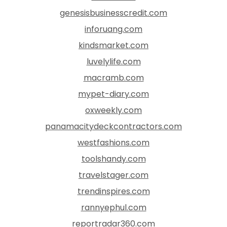
genesisbusinesscredit.com
inforuang.com
kindsmarket.com
luvelylife.com
macramb.com
mypet-diary.com
oxweekly.com
panamacitydeckcontractors.com
westfashions.com
toolshandy.com
travelstager.com
trendinspires.com
rannyephul.com
reportradar360.com