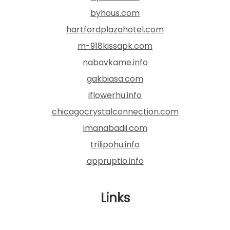
byhous.com
hartfordplazahotel.com
m-918kissapk.com
nabavkame.info
gakbiasa.com
iflowerhu.info
chicagocrystalconnection.com
imanabadii.com
trilipohu.info
appruptio.info
Links