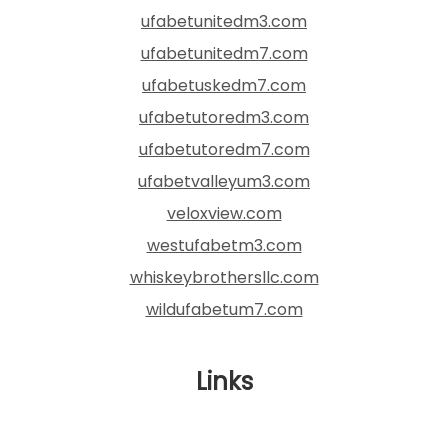
ufabetunitedm3.com
ufabetunitedm7.com
ufabetuskedm7.com
ufabetutoredm3.com
ufabetutoredm7.com
ufabetvalleyum3.com
veloxview.com
westufabetm3.com
whiskeybrothersllc.com
wildufabetum7.com
Links