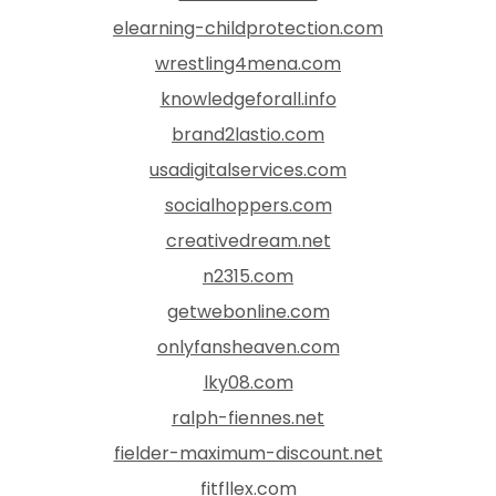
elearning-childprotection.com
wrestling4mena.com
knowledgeforall.info
brand2lastio.com
usadigitalservices.com
socialhoppers.com
creativedream.net
n2315.com
getwebonline.com
onlyfansheaven.com
lky08.com
ralph-fiennes.net
fielder-maximum-discount.net
fitfllex.com