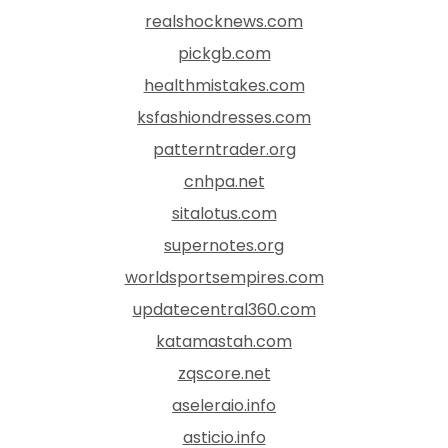
realshocknews.com
pickgb.com
healthmistakes.com
ksfashiondresses.com
patterntrader.org
cnhpa.net
sitalotus.com
supernotes.org
worldsportsempires.com
updatecentral360.com
katamastah.com
zqscore.net
aseleraio.info
asticio.info