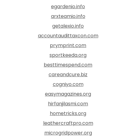
egardenio.info
arxteamio.info
getalexio.info
accountaudittaxcon.com
prymprint.com
sportkeeda.org
besttimespend.com
careandcure.biz
cogniyo.com
easymagazines.org
hirfanjilasmi.com
hometricks.org
leathercraftpro.com
microgridpower.org