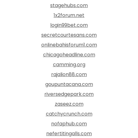
stagehubs.com
1x2forum.net
login99bet.com
secretcourtesans.com
onlinebahisforum1.com
chicagoheadline.com
camming.org
rajalion88.com
goupuntacana.com
riversedgepark.com
zaseez.com
catchycrunch.com
nofaphub.com
nefertitingalls.com