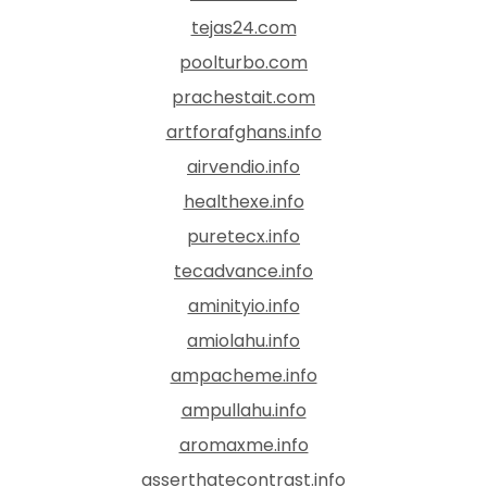
tejas24.com
poolturbo.com
prachestait.com
artforafghans.info
airvendio.info
healthexe.info
puretecx.info
tecadvance.info
aminityio.info
amiolahu.info
ampacheme.info
ampullahu.info
aromaxme.info
asserthatecontrast.info