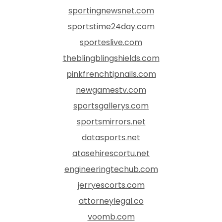
sportingnewsnet.com
sportstime24day.com
sporteslive.com
theblingblingshields.com
pinkfrenchtipnails.com
newgamestv.com
sportsgallerys.com
sportsmirrors.net
datasports.net
atasehirescortu.net
engineeringtechub.com
jerryescorts.com
attorneylegal.co
voomb.com