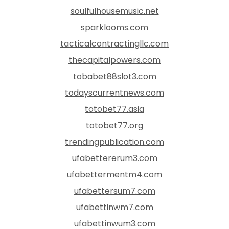
soulfulhousemusic.net
sparklooms.com
tacticalcontractingllc.com
thecapitalpowers.com
tobabet88slot3.com
todayscurrentnews.com
totobet77.asia
totobet77.org
trendingpublication.com
ufabettererum3.com
ufabettermentm4.com
ufabettersum7.com
ufabettinwm7.com
ufabettinwum3.com