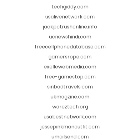
techgiddy.com
usalivenetwork.com
jackpotrushonline.info
ucnewshindi.com
freecellphonedatabase.com
gamersrope.com
exellewebmedia.com
free-gamestop.com
sinbadtravels.com
ukmagzine.com
wareztech.org
usabestnetwork.com
jessepinkmanoutfit.com
umailsend.com