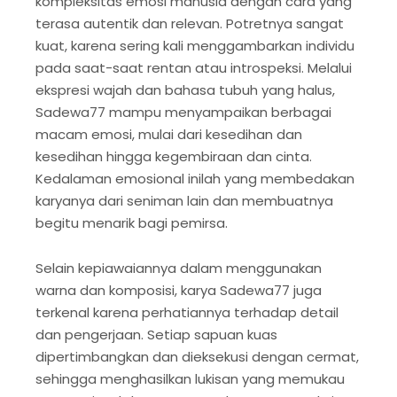
kompleksitas emosi manusia dengan cara yang
terasa autentik dan relevan. Potretnya sangat
kuat, karena sering kali menggambarkan individu
pada saat-saat rentan atau introspeksi. Melalui
ekspresi wajah dan bahasa tubuh yang halus,
Sadewa77 mampu menyampaikan berbagai
macam emosi, mulai dari kesedihan dan
kesedihan hingga kegembiraan dan cinta.
Kedalaman emosional inilah yang membedakan
karyanya dari seniman lain dan membuatnya
begitu menarik bagi pemirsa.
Selain kepiawaiannya dalam menggunakan
warna dan komposisi, karya Sadewa77 juga
terkenal karena perhatiannya terhadap detail
dan pengerjaan. Setiap sapuan kuas
dipertimbangkan dan dieksekusi dengan cermat,
sehingga menghasilkan lukisan yang memukau