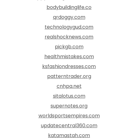
bodybuildinglife.co
qrdoggy.com
technologygud.com
realshocknews.com
pickgb.com
healthmistakes.com
ksfashiondresses.com
patterntrader.org
cnhpa.net
sitalotus.com
supernotes.org
worldsportsempires.com
updatecentral360.com
katamastah.com