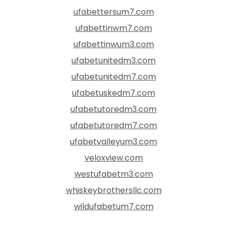
ufabettersum7.com
ufabettinwm7.com
ufabettinwum3.com
ufabetunitedm3.com
ufabetunitedm7.com
ufabetuskedm7.com
ufabetutoredm3.com
ufabetutoredm7.com
ufabetvalleyum3.com
veloxview.com
westufabetm3.com
whiskeybrothersllc.com
wildufabetum7.com