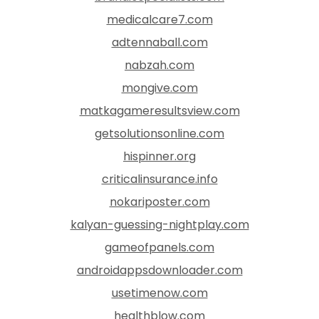
medicalcare7.com
adtennaball.com
nabzah.com
mongive.com
matkagameresultsview.com
getsolutionsonline.com
hispinner.org
criticalinsurance.info
nokariposter.com
kalyan-guessing-nightplay.com
gameofpanels.com
androidappsdownloader.com
usetimenow.com
healthblow.com