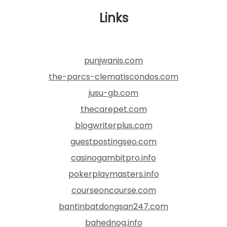
Links
punjwanis.com
the-parcs-clematiscondos.com
jusu-gb.com
thecarepet.com
blogwriterplus.com
guestpostingseo.com
casinogambitpro.info
pokerplaymasters.info
courseoncourse.com
bantinbatdongsan247.com
bahednog.info