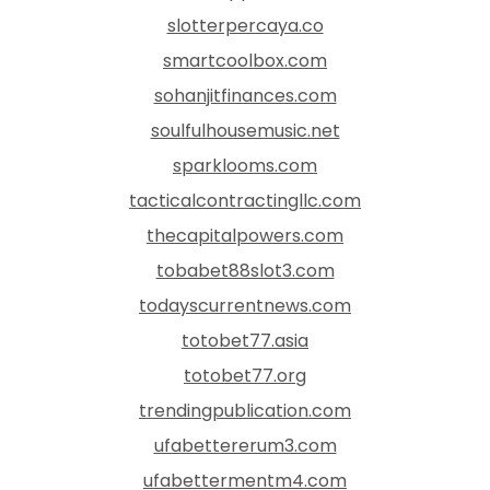
slotterpercaya.co
smartcoolbox.com
sohanjitfinances.com
soulfulhousemusic.net
sparklooms.com
tacticalcontractingllc.com
thecapitalpowers.com
tobabet88slot3.com
todayscurrentnews.com
totobet77.asia
totobet77.org
trendingpublication.com
ufabettererum3.com
ufabettermentm4.com