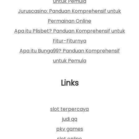
untuk Pemula
Juruscasino: Panduan Komprehensif untuk
Permainan Online
Apa itu Plisbet? Panduan Komprehensif untuk
Fitur-Fiturnya
Apa itu Bunga99? Panduan Komprehensif
untuk Pemula
Links
slot terpercaya
judi qq
pkv games
slot online