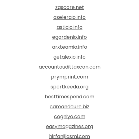
zqscore.net
aseleraio.info
asticio.info
egardenio.info
arxteamio.info
getalexio.info
accountaudittaxcon.com
prymprint.com
sportkeeda.org
besttimespend.com
careandcure.biz
cogniyo.com
easymagazines.org
hirfanjilasmi.com