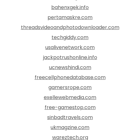
bahenxgek.info
pertamaskre.com
threadsvideoandphotodownloader.com
techgiddy.com
usalivenetwork.com
jackpotrushonline.info
ucnewshindi.com
freecellphonedatabase.com
gamersrope.com
exellewebmedia.com
free-gamestop.com
sinbadtravels.com
ukmagzine.com
wareztech.org