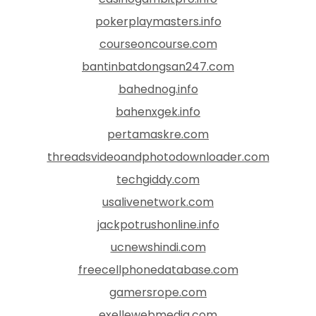
pokerplaymasters.info
courseoncourse.com
bantinbatdongsan247.com
bahednog.info
bahenxgek.info
pertamaskre.com
threadsvideoandphotodownloader.com
techgiddy.com
usalivenetwork.com
jackpotrushonline.info
ucnewshindi.com
freecellphonedatabase.com
gamersrope.com
exellewebmedia.com