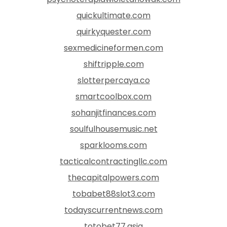
quickultimate.com
quirkyquester.com
sexmedicineformen.com
shiftripple.com
slotterpercaya.co
smartcoolbox.com
sohanjitfinances.com
soulfulhousemusic.net
sparklooms.com
tacticalcontractingllc.com
thecapitalpowers.com
tobabet88slot3.com
todayscurrentnews.com
totobet77.asia