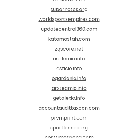
supernotes.org
worldsportsempires.com
updatecentral360.com
katamastah.com
zqscore.net
aseleraio.info
asticio.info
egardenio.info
arxteamio.info
getalexio.info
accountaudittaxcon.com
prymprint.com
sportkeeda.org
besttimespend.com