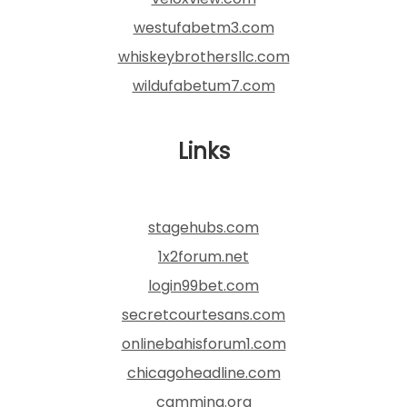
westufabetm3.com
whiskeybrothersllc.com
wildufabetum7.com
Links
stagehubs.com
1x2forum.net
login99bet.com
secretcourtesans.com
onlinebahisforum1.com
chicagoheadline.com
camming.org