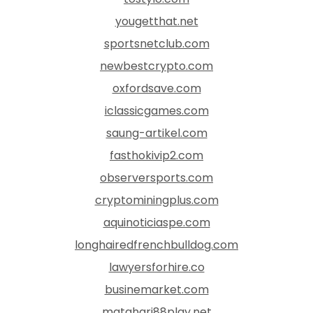
yougetthat.net
sportsnetclub.com
newbestcrypto.com
oxfordsave.com
iclassicgames.com
saung-artikel.com
fasthokivip2.com
observersports.com
cryptominingplus.com
aquinoticiaspe.com
longhairedfrenchbulldog.com
lawyersforhire.co
businemarket.com
matahari88play.net