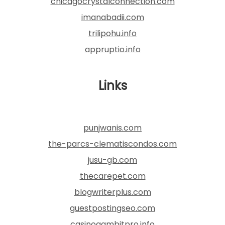
chicagocrystalconnection.com
imanabadii.com
trilipohu.info
appruptio.info
Links
punjwanis.com
the-parcs-clematiscondos.com
jusu-gb.com
thecarepet.com
blogwriterplus.com
guestpostingseo.com
casinogambitpro.info