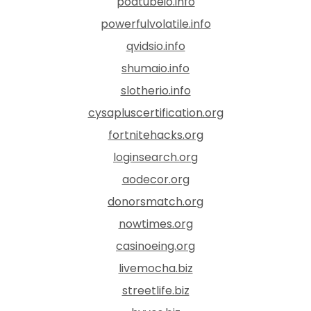
podtubeio.info
powerfulvolatile.info
qvidsio.info
shumaio.info
slotherio.info
cysapluscertification.org
fortnitehacks.org
loginsearch.org
aodecor.org
donorsmatch.org
nowtimes.org
casinoeing.org
livemocha.biz
streetlife.biz