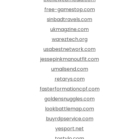
free-gamestop.com
sinbadtravels.com
ukmagzine.com
wareztech.org
usabestnetwork.com
jessepinkmanoutfit.com
umailsend.com
retarys.com
fasterformationcpf.com
goldensnuggles.com
lookbattlemap.com
buyrdpservice.com
yesport.net
tostylo.com