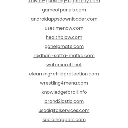
kalyan-guessing-nightplay.com
gameofpanels.com
androidappsdownloader.com
usetimenow.com
healthblow.com
gohelpmate.com
rajdhani-satta-matka.com
writerscraft.net
elearning-childprotection.com
wrestling4mena.com
knowledgeforall.info
brand2lastio.com
usadigitalservices.com
socialhoppers.com