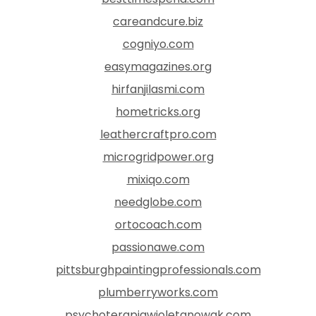
careandcure.biz
cogniyo.com
easymagazines.org
hirfanjilasmi.com
hometricks.org
leathercraftpro.com
microgridpower.org
mixiqo.com
needglobe.com
ortocoach.com
passionawe.com
pittsburghpaintingprofessionals.com
plumberryworks.com
psychoterapiawioletanowak.com