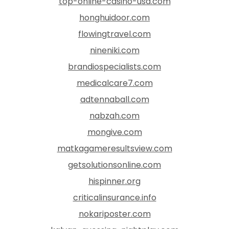
top-online-casino-usa.com
honghuidoor.com
flowingtravel.com
nineniki.com
brandiospecialists.com
medicalcare7.com
adtennaball.com
nabzah.com
mongive.com
matkagameresultsview.com
getsolutionsonline.com
hispinner.org
criticalinsurance.info
nokariposter.com