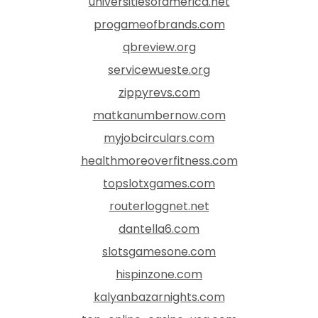
universitiesofamerica.net
progameofbrands.com
qbreview.org
servicewueste.org
zippyrevs.com
matkanumbernow.com
myjobcirculars.com
healthmoreoverfitness.com
topslotxgames.com
routerloggnet.net
dantella6.com
slotsgamesone.com
hispinzone.com
kalyanbazarnights.com