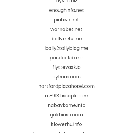
hyves.biz
enoughinfo.net
pinhive.net
warnabet.net
bollym4u.me
bolly2tollyblog.me
pandaclub.me
flyttevask.io
byhous.com
hartfordplazahotel.com
m-918kissapk.com
nabavkame.info
gakbiasa.com
iflowerhu.info