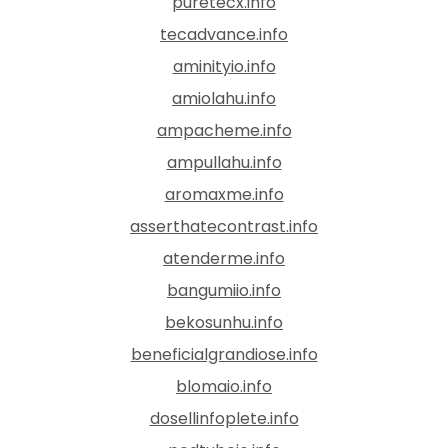
puretecx.info
tecadvance.info
aminityio.info
amiolahu.info
ampacheme.info
ampullahu.info
aromaxme.info
asserthatecontrast.info
atenderme.info
bangumiio.info
bekosunhu.info
beneficialgrandiose.info
blomaio.info
dosellinfoplete.info