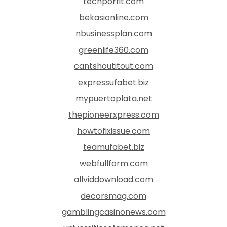
techporfit.com
bekasionline.com
nbusinessplan.com
greenlife360.com
cantshoutitout.com
expressufabet.biz
mypuertoplata.net
thepioneerxpress.com
howtofixissue.com
teamufabet.biz
webfullform.com
allviddownload.com
decorsmag.com
gamblingcasinonews.com