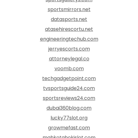
sportsmirrors.net
datasports.net
atasehirescortu.net
engineeringtechub.com
jerryescorts.com
attorneylegal.co
voomb.com
techgadgetpoint.com
tvsportsguide24.com
sportsreviews24.com
dubai360blog.com
lucky77slot.org
growmefast.com
mahkotahokislot.com