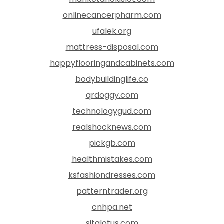
onlinecancerpharm.com
ufalek.org
mattress-disposal.com
happyflooringandcabinets.com
bodybuildinglife.co
qrdoggy.com
technologygud.com
realshocknews.com
pickgb.com
healthmistakes.com
ksfashiondresses.com
patterntrader.org
cnhpa.net
sitalotus.com