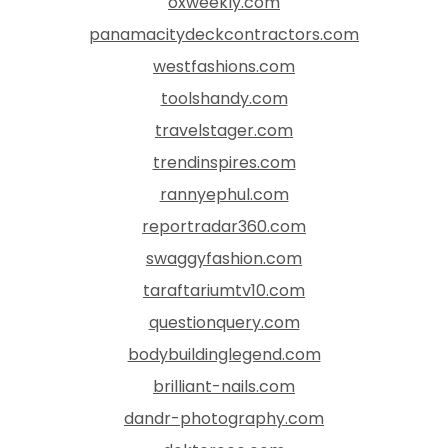
oxweekly.com
panamacitydeckcontractors.com
westfashions.com
toolshandy.com
travelstager.com
trendinspires.com
rannyephul.com
reportradar360.com
swaggyfashion.com
taraftariumtv10.com
questionquery.com
bodybuildinglegend.com
brilliant-nails.com
dandr-photography.com