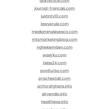
dokteroce.com
journal-francais.com
justintv10.com
lawyerule.com
mediamingleseaco.com
mtsmarketingblog.com
nghekiemtien.com
wasirku.com
tejas24.com
poolturbo.com
prachestait.com
artforafghans.info
airvendio.info
healthexe.info