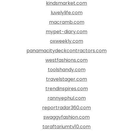
kindsmarket.com
luvelylife.com
macramb.com
mypet-diary.com
oxweekly.com
panamacitydeckcontractors.com
westfashions.com
toolshandy.com
travelstager.com
trendinspires.com
rannyephul.com
reportradar360.com
swaggyfashion.com
taraftariumtv10.com