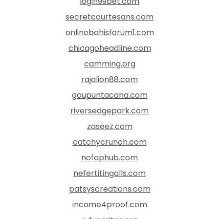
login99bet.com
secretcourtesans.com
onlinebahisforum1.com
chicagoheadline.com
camming.org
rajalion88.com
goupuntacana.com
riversedgepark.com
zaseez.com
catchycrunch.com
nofaphub.com
nefertitingalls.com
patsyscreations.com
income4proof.com