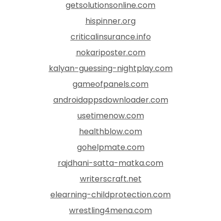
getsolutionsonline.com
hispinner.org
criticalinsurance.info
nokariposter.com
kalyan-guessing-nightplay.com
gameofpanels.com
androidappsdownloader.com
usetimenow.com
healthblow.com
gohelpmate.com
rajdhani-satta-matka.com
writerscraft.net
elearning-childprotection.com
wrestling4mena.com