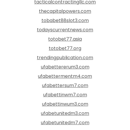
tacticalcontractingllc.com
thecapitalpowers.com
tobabet88slot3.com
todayscurrentnews.com
totobet77.asia
totobet77.org
trendingpublication.com
ufabettererum3.com
ufabettermentm4.com
ufabettersum7.com
ufabettinwm7.com
ufabettinwum3.com
ufabetunitedm3.com
ufabetunitedm7.com