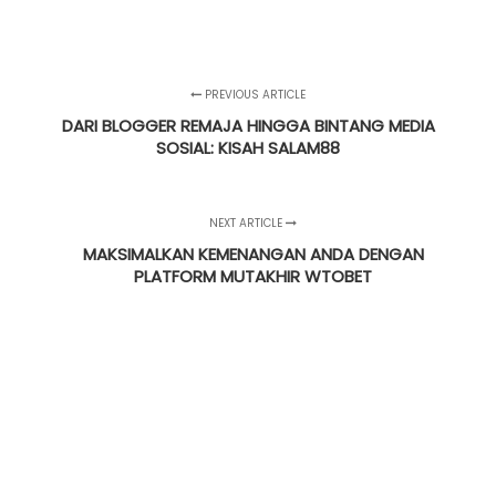
PREVIOUS ARTICLE
DARI BLOGGER REMAJA HINGGA BINTANG MEDIA
SOSIAL: KISAH SALAM88
NEXT ARTICLE
MAKSIMALKAN KEMENANGAN ANDA DENGAN
PLATFORM MUTAKHIR WTOBET