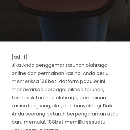
[ad_1]
Jika Anda penggemar taruhan olahraga
online dan permainan kasino, Anda perlu
memeriksa 188bet. Platform populer ini
menawarkan berbagai pilihan taruhan,
termasuk taruhan olahraga, permainan
kasino langsung, slot, dan banyak lagi. Baik
Anda seorang petaruh berpengalaman atau
baru memulai, 188bet memiliki sesuatu