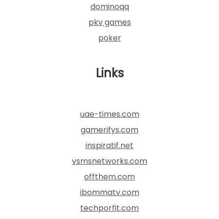
dominoqq
pkv games
poker
Links
uae-times.com
gamerifys.com
inspiratif.net
vsmsnetworks.com
offthem.com
ibommatv.com
techporfit.com