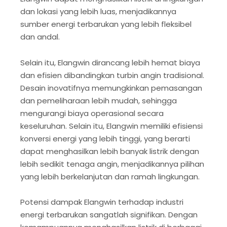
dan lokasi yang lebih luas, menjadikannya
sumber energi terbarukan yang lebih fleksibel
dan andal.
Selain itu, Elangwin dirancang lebih hemat biaya
dan efisien dibandingkan turbin angin tradisional.
Desain inovatifnya memungkinkan pemasangan
dan pemeliharaan lebih mudah, sehingga
mengurangi biaya operasional secara
keseluruhan. Selain itu, Elangwin memiliki efisiensi
konversi energi yang lebih tinggi, yang berarti
dapat menghasilkan lebih banyak listrik dengan
lebih sedikit tenaga angin, menjadikannya pilihan
yang lebih berkelanjutan dan ramah lingkungan.
Potensi dampak Elangwin terhadap industri
energi terbarukan sangatlah signifikan. Dengan