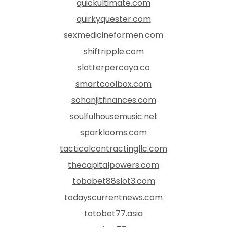
quickultimate.com
quirkyquester.com
sexmedicineformen.com
shiftripple.com
slotterpercaya.co
smartcoolbox.com
sohanjitfinances.com
soulfulhousemusic.net
sparklooms.com
tacticalcontractingllc.com
thecapitalpowers.com
tobabet88slot3.com
todayscurrentnews.com
totobet77.asia