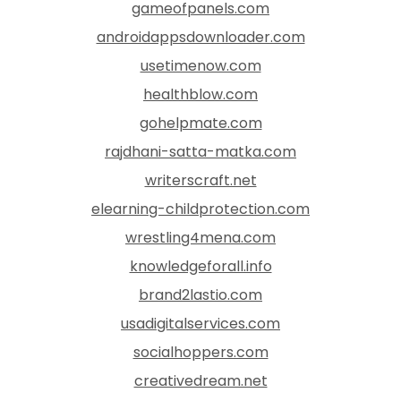
gameofpanels.com
androidappsdownloader.com
usetimenow.com
healthblow.com
gohelpmate.com
rajdhani-satta-matka.com
writerscraft.net
elearning-childprotection.com
wrestling4mena.com
knowledgeforall.info
brand2lastio.com
usadigitalservices.com
socialhoppers.com
creativedream.net