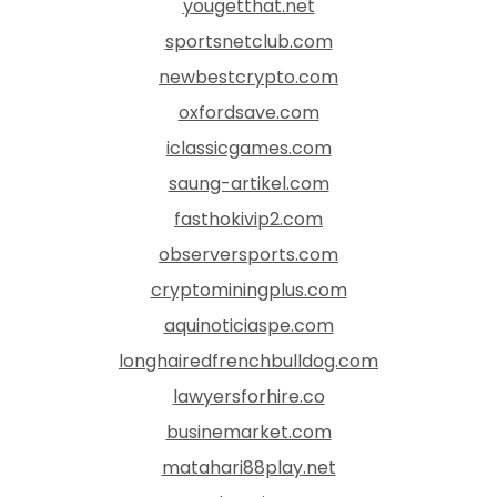
yougetthat.net
sportsnetclub.com
newbestcrypto.com
oxfordsave.com
iclassicgames.com
saung-artikel.com
fasthokivip2.com
observersports.com
cryptominingplus.com
aquinoticiaspe.com
longhairedfrenchbulldog.com
lawyersforhire.co
businemarket.com
matahari88play.net