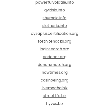
powerfulvolatile.info
qvidsio.info
shumaio.info
slotherio.info
cysapluscertification.org
fortnitehacks.org
loginsearch.org
aodecor.org
donorsmatch.org
nowtimes.org
casinoeing.org
livemocha.biz
streetlife.biz
hyves.biz