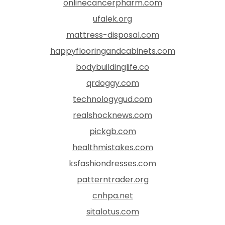
onlinecancerpharm.com
ufalek.org
mattress-disposal.com
happyflooringandcabinets.com
bodybuildinglife.co
qrdoggy.com
technologygud.com
realshocknews.com
pickgb.com
healthmistakes.com
ksfashiondresses.com
patterntrader.org
cnhpa.net
sitalotus.com