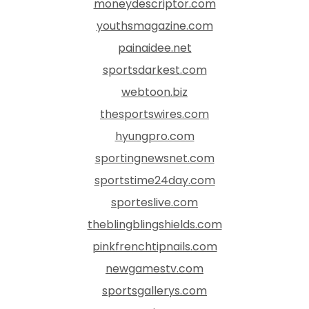
moneydescriptor.com
youthsmagazine.com
painaidee.net
sportsdarkest.com
webtoon.biz
thesportswires.com
hyungpro.com
sportingnewsnet.com
sportstime24day.com
sporteslive.com
theblingblingshields.com
pinkfrenchtipnails.com
newgamestv.com
sportsgallerys.com