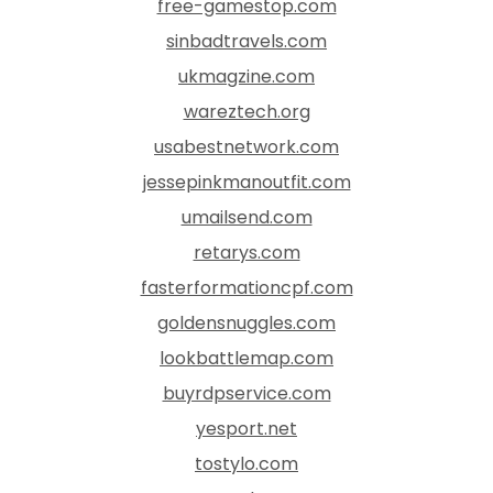
free-gamestop.com
sinbadtravels.com
ukmagzine.com
wareztech.org
usabestnetwork.com
jessepinkmanoutfit.com
umailsend.com
retarys.com
fasterformationcpf.com
goldensnuggles.com
lookbattlemap.com
buyrdpservice.com
yesport.net
tostylo.com