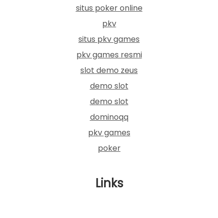
situs poker online
pkv
situs pkv games
pkv games resmi
slot demo zeus
demo slot
demo slot
dominoqq
pkv games
poker
Links