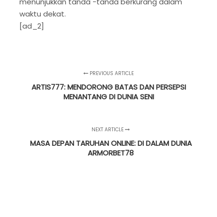
menunjukkan tanda -tanda berkurang dalam
waktu dekat.
[ad_2]
PREVIOUS ARTICLE
ARTIS777: MENDORONG BATAS DAN PERSEPSI
MENANTANG DI DUNIA SENI
NEXT ARTICLE
MASA DEPAN TARUHAN ONLINE: DI DALAM DUNIA
ARMORBET78