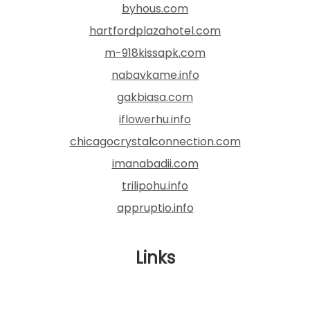
byhous.com
hartfordplazahotel.com
m-918kissapk.com
nabavkame.info
gakbiasa.com
iflowerhu.info
chicagocrystalconnection.com
imanabadii.com
trilipohu.info
appruptio.info
Links