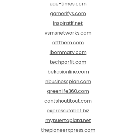
uae-times.com
gamerifys.com
inspiratif.net
vsmsnetworks.com
offthem.com
ibommatv.com
techporfit.com
bekasionline.com
nbusinessplan.com
greenlife360.com
cantshoutitout.com
expressufabet.biz
mypuertoplata.net
thepioneerxpress.com