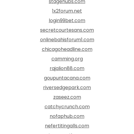
stagehubs.com
1x2forum.net
login99bet.com
secretcourtesans.com
onlinebahisforum1.com
chicagoheadline.com
camming.org
rajalion88.com
goupuntacana.com
riversedgepark.com
zaseez.com
catchycrunch.com
nofaphub.com
nefertitingalls.com