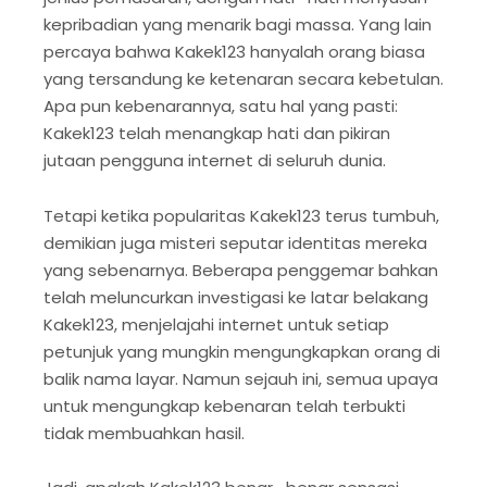
kepribadian yang menarik bagi massa. Yang lain
percaya bahwa Kakek123 hanyalah orang biasa
yang tersandung ke ketenaran secara kebetulan.
Apa pun kebenarannya, satu hal yang pasti:
Kakek123 telah menangkap hati dan pikiran
jutaan pengguna internet di seluruh dunia.
Tetapi ketika popularitas Kakek123 terus tumbuh,
demikian juga misteri seputar identitas mereka
yang sebenarnya. Beberapa penggemar bahkan
telah meluncurkan investigasi ke latar belakang
Kakek123, menjelajahi internet untuk setiap
petunjuk yang mungkin mengungkapkan orang di
balik nama layar. Namun sejauh ini, semua upaya
untuk mengungkap kebenaran telah terbukti
tidak membuahkan hasil.