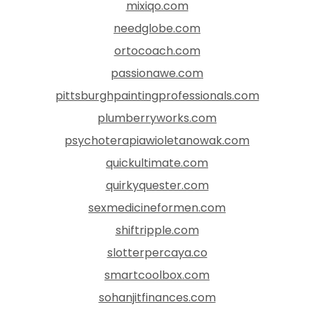
mixiqo.com
needglobe.com
ortocoach.com
passionawe.com
pittsburghpaintingprofessionals.com
plumberryworks.com
psychoterapiawioletanowak.com
quickultimate.com
quirkyquester.com
sexmedicineformen.com
shiftripple.com
slotterpercaya.co
smartcoolbox.com
sohanjitfinances.com