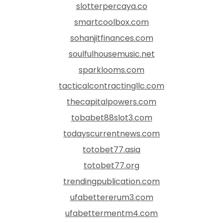
slotterpercaya.co
smartcoolbox.com
sohanjitfinances.com
soulfulhousemusic.net
sparklooms.com
tacticalcontractingllc.com
thecapitalpowers.com
tobabet88slot3.com
todayscurrentnews.com
totobet77.asia
totobet77.org
trendingpublication.com
ufabettererum3.com
ufabettermentm4.com