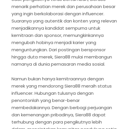
menarik perhatian merek dan perusahaan besar
yang ingin berkolaborasi dengan influencer.
Suaranya yang autentik dan konten yang relevan
menjadikannya kandidat sempurna untuk
kemitraan dan sponsor, memungkinkannya
mengubah hobinya menjadi karier yang
menguntungkan. Dari postingan bersponsor
hingga duta merek, Siera88 mulai membangun
namanya di dunia pemasaran media sosial.
Namun bukan hanya kemitraannya dengan
merek yang mendorong Siera88 meraih status
influencer. Hubungan tulusnya dengan
penontonlah yang benar-benar
membedakannya. Dengan berbagi perjuangan
dan kemenangan pribadinya, Siera88 dapat
terhubung dengan para pengikutnya lebih