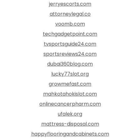
jerryescorts.com
attorneylegal.co
voomb.com
techgadgetpoint.com
tvsportsguide24.com
sportsreviews24.com
dubai360blog.com
lucky77slot.org
growmefast.com
mahkotahokislot.com
onlinecancerpharm.com
ufalek.org
mattress-disposal.com
happyflooringandcabinets.com