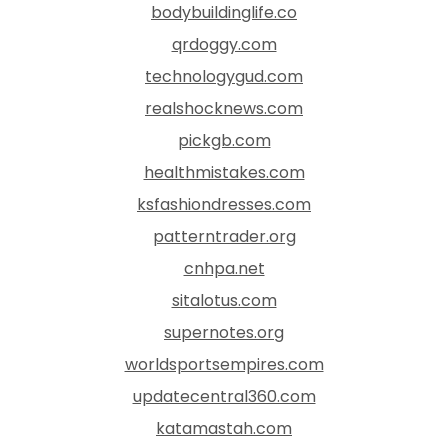
bodybuildinglife.co
qrdoggy.com
technologygud.com
realshocknews.com
pickgb.com
healthmistakes.com
ksfashiondresses.com
patterntrader.org
cnhpa.net
sitalotus.com
supernotes.org
worldsportsempires.com
updatecentral360.com
katamastah.com