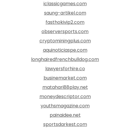
iclassicgames.com
saung-artikel.com
fasthokivip2.com
observersports.com
cryptominingplus.com
aquinoticiaspe.com
longhairedfrenchbulldog.com
lawyersforhire.co
businemarket.com
matahari88play.net
moneydescriptor.com
youthsmagazine.com
painaidee.net
sportsdarkest.com