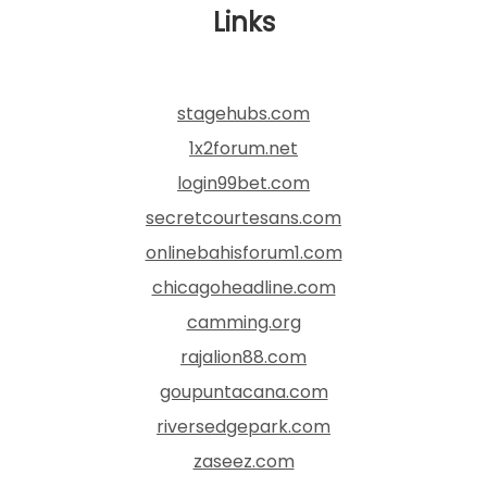
Links
stagehubs.com
1x2forum.net
login99bet.com
secretcourtesans.com
onlinebahisforum1.com
chicagoheadline.com
camming.org
rajalion88.com
goupuntacana.com
riversedgepark.com
zaseez.com