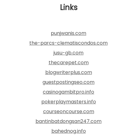
Links
punjwanis.com
the-parcs-clematiscondos.com
jusu-gb.com
thecarepet.com
blogwriterplus.com
guestpostingseo.com
casinogambitpro.info
pokerplaymasters.info
courseoncourse.com
bantinbatdongsan247.com
bahednog.info