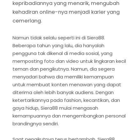
kepribadiannya yang menarik, mengubah
kehadiran online-nya menjadi karier yang
cemerlang.
Namun tidak selalu seperti ini di Siera88.
Beberapa tahun yang lalu, dia hanyalah
pengguna tak dikenal di media sosial, yang
memposting foto dan video untuk lingkaran kecil
teman dan pengikutnya. Namun, dia segera
menyadari bahwa dia memiliki kemampuan
untuk membuat konten menawan yang dapat
diterima oleh lebih banyak audiens. Dengan
ketertarikannya pada fashion, kecantikan, dan
gaya hidup, Siera88 mulai mengasah
kemampuannya dan mengembangkan personal
brandingnya sendiri.
Saat pengikutnya terus bertambah, Siera88