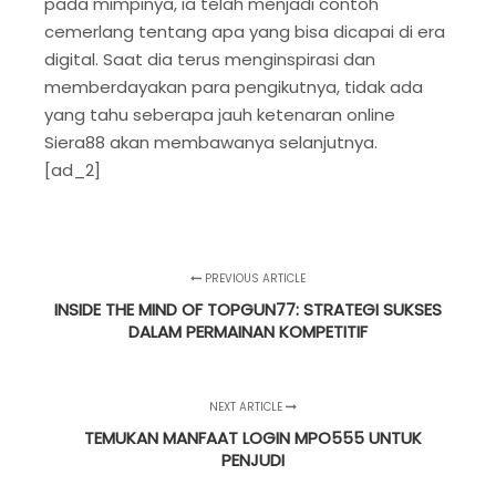
pada mimpinya, ia telah menjadi contoh
cemerlang tentang apa yang bisa dicapai di era
digital. Saat dia terus menginspirasi dan
memberdayakan para pengikutnya, tidak ada
yang tahu seberapa jauh ketenaran online
Siera88 akan membawanya selanjutnya.
[ad_2]
PREVIOUS ARTICLE
INSIDE THE MIND OF TOPGUN77: STRATEGI SUKSES
DALAM PERMAINAN KOMPETITIF
NEXT ARTICLE
TEMUKAN MANFAAT LOGIN MPO555 UNTUK
PENJUDI