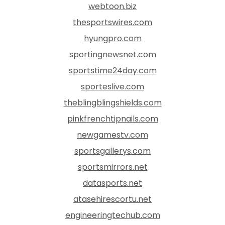
webtoon.biz
thesportswires.com
hyungpro.com
sportingnewsnet.com
sportstime24day.com
sporteslive.com
theblingblingshields.com
pinkfrenchtipnails.com
newgamestv.com
sportsgallerys.com
sportsmirrors.net
datasports.net
atasehirescortu.net
engineeringtechub.com