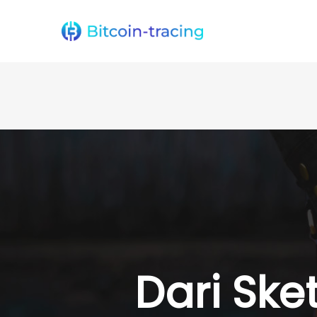
Dari Ske