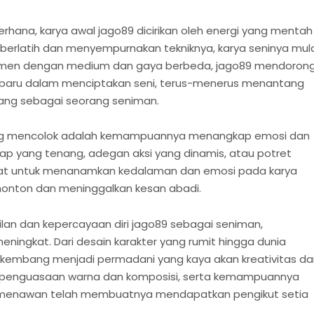
rhana, karya awal jago89 dicirikan oleh energi yang mentah
us berlatih dan menyempurnakan tekniknya, karya seninya mul
sperimen dengan medium dan gaya berbeda, jago89 mendoron
a baru dalam menciptakan seni, terus-menerus menantang
ang sebagai seorang seniman.
ling mencolok adalah kemampuannya menangkap emosi dan
kap yang tenang, adegan aksi yang dinamis, atau potret
kat untuk menanamkan kedalaman dan emosi pada karya
nonton dan meninggalkan kesan abadi.
lan dan kepercayaan diri jago89 sebagai seniman,
ningkat. Dari desain karakter yang rumit hingga dunia
berkembang menjadi permadani yang kaya akan kreativitas d
il, penguasaan warna dan komposisi, serta kemampuannya
 menawan telah membuatnya mendapatkan pengikut setia