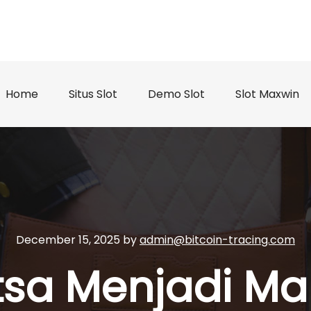
Home
Situs Slot
Demo Slot
Slot Maxwin
December 15, 2025
by
admin@bitcoin-tracing.com
tsa Menjadi M