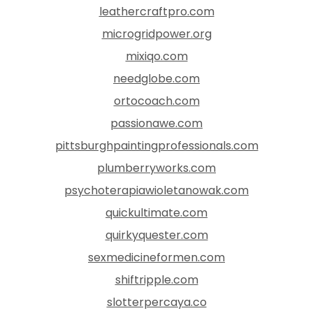
leathercraftpro.com
microgridpower.org
mixiqo.com
needglobe.com
ortocoach.com
passionawe.com
pittsburghpaintingprofessionals.com
plumberryworks.com
psychoterapiawioletanowak.com
quickultimate.com
quirkyquester.com
sexmedicineformen.com
shiftripple.com
slotterpercaya.co