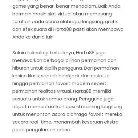
game yang benar-benar mendalam. Baik Anda
bermain mesin slot virtual atau memasang
taruhan pada acara olahraga langsung, grafik
dan efek suara di Harta88 pasti akan membawa
Anda ke dunia lain.
Selain teknologi terbaiknya, Harta88 juga
menawarkan berbagai pilihan permainan dan
hiburan untuk dipilih pengguna. Dari permainan
kasino klasik seperti blackjack dan roulette
hingga permainan favorit modern seperti
permainan realitas virtual, Harta88 memiliki
sesuatu untuk semua orang. Pengguna juga
dapat memanfaatkan opsi streaming langsung
untuk menonton acara olahraga favorit mereka
secara real-time, menambah keseruan ekstra
pada pengalaman online.