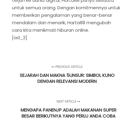
terjun ke dunia digital, Harta88 punya sesuatu
untuk semua orang. Dengan komitmennya untuk
memberikan pengalaman yang benar-benar
mendalam dan menarik, Harta88 mengubah
cara kita menikmati hiburan online.
[ad_2]
PREVIOUS ARTICLE
SEJARAH DAN MAKNA 5UNSUR: SIMBOL KUNO
DENGAN RELEVANSI MODERN
NEXT ARTICLE
MENGAPA PANENJP ADALAH MAKANAN SUPER
BESAR BERIKUTNYA YANG PERLU ANDA COBA