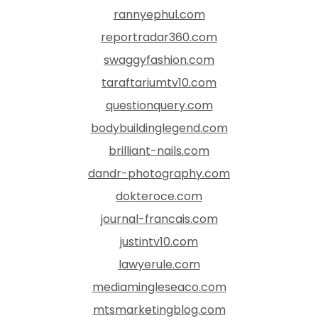
rannyephul.com
reportradar360.com
swaggyfashion.com
taraftariumtv10.com
questionquery.com
bodybuildinglegend.com
brilliant-nails.com
dandr-photography.com
dokteroce.com
journal-francais.com
justintv10.com
lawyerule.com
mediamingleseaco.com
mtsmarketingblog.com