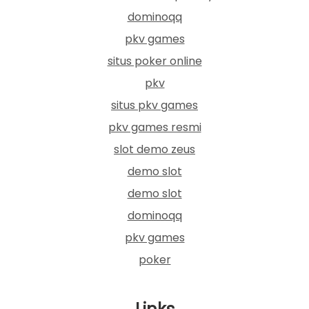
dominoqq
pkv games
situs poker online
pkv
situs pkv games
pkv games resmi
slot demo zeus
demo slot
demo slot
dominoqq
pkv games
poker