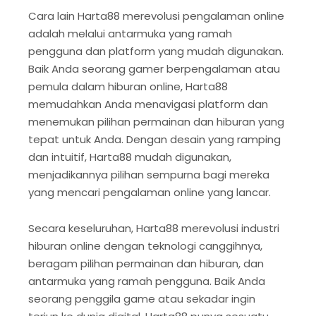
Cara lain Harta88 merevolusi pengalaman online
adalah melalui antarmuka yang ramah
pengguna dan platform yang mudah digunakan.
Baik Anda seorang gamer berpengalaman atau
pemula dalam hiburan online, Harta88
memudahkan Anda menavigasi platform dan
menemukan pilihan permainan dan hiburan yang
tepat untuk Anda. Dengan desain yang ramping
dan intuitif, Harta88 mudah digunakan,
menjadikannya pilihan sempurna bagi mereka
yang mencari pengalaman online yang lancar.
Secara keseluruhan, Harta88 merevolusi industri
hiburan online dengan teknologi canggihnya,
beragam pilihan permainan dan hiburan, dan
antarmuka yang ramah pengguna. Baik Anda
seorang penggila game atau sekadar ingin