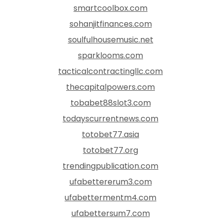
smartcoolbox.com
sohanjitfinances.com
soulfulhousemusic.net
sparklooms.com
tacticalcontractingllc.com
thecapitalpowers.com
tobabet88slot3.com
todayscurrentnews.com
totobet77.asia
totobet77.org
trendingpublication.com
ufabettererum3.com
ufabettermentm4.com
ufabettersum7.com