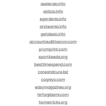
aseleraio.info
asticio.info
egardenio.info
arxteamio.info
getalexio.info
accountaudittaxcon.com
prymprint.com
sportkeeda.org
besttimespend.com
careandcure.biz
cogniyo.com
easymagazines.org
hirfanjilasmi.com
hometricks.org