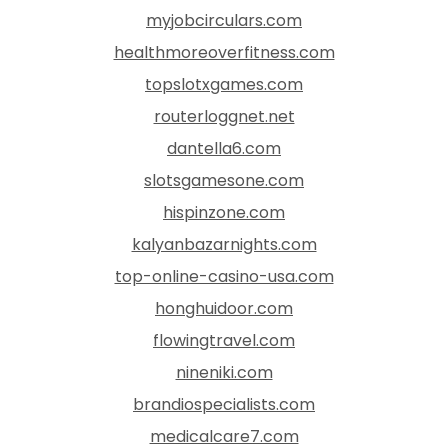
myjobcirculars.com
healthmoreoverfitness.com
topslotxgames.com
routerloggnet.net
dantella6.com
slotsgamesone.com
hispinzone.com
kalyanbazarnights.com
top-online-casino-usa.com
honghuidoor.com
flowingtravel.com
nineniki.com
brandiospecialists.com
medicalcare7.com