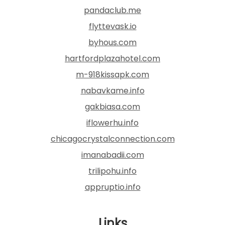
pandaclub.me
flyttevask.io
byhous.com
hartfordplazahotel.com
m-918kissapk.com
nabavkame.info
gakbiasa.com
iflowerhu.info
chicagocrystalconnection.com
imanabadii.com
trilipohu.info
appruptio.info
Links