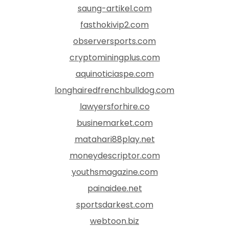
saung-artikel.com
fasthokivip2.com
observersports.com
cryptominingplus.com
aquinoticiaspe.com
longhairedfrenchbulldog.com
lawyersforhire.co
businemarket.com
matahari88play.net
moneydescriptor.com
youthsmagazine.com
painaidee.net
sportsdarkest.com
webtoon.biz