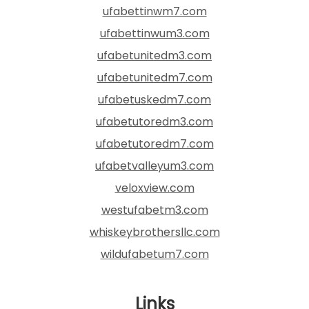
ufabettinwm7.com
ufabettinwum3.com
ufabetunitedm3.com
ufabetunitedm7.com
ufabetuskedm7.com
ufabetutoredm3.com
ufabetutoredm7.com
ufabetvalleyum3.com
veloxview.com
westufabetm3.com
whiskeybrothersllc.com
wildufabetum7.com
Links