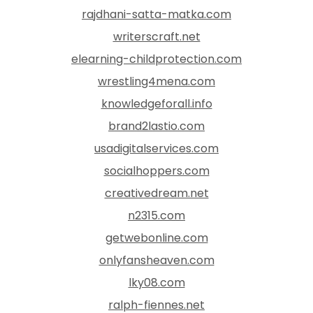
rajdhani-satta-matka.com
writerscraft.net
elearning-childprotection.com
wrestling4mena.com
knowledgeforall.info
brand2lastio.com
usadigitalservices.com
socialhoppers.com
creativedream.net
n2315.com
getwebonline.com
onlyfansheaven.com
lky08.com
ralph-fiennes.net