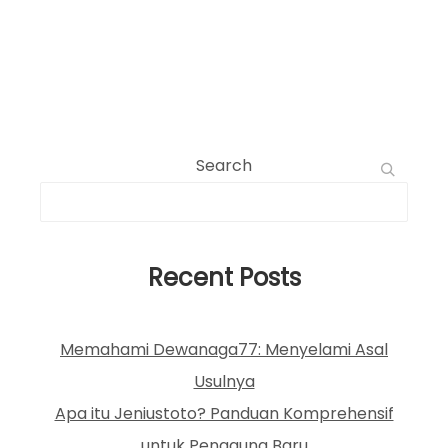
Search
Recent Posts
Memahami Dewanaga77: Menyelami Asal
Usulnya
Apa itu Jeniustoto? Panduan Komprehensif
untuk Pengguna Baru