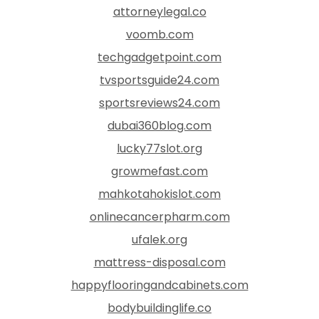
attorneylegal.co
voomb.com
techgadgetpoint.com
tvsportsguide24.com
sportsreviews24.com
dubai360blog.com
lucky77slot.org
growmefast.com
mahkotahokislot.com
onlinecancerpharm.com
ufalek.org
mattress-disposal.com
happyflooringandcabinets.com
bodybuildinglife.co