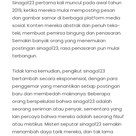
Sinaga123 pertama kali muncul pada awal tahun
2019, ketika mereka mulai memposting pesan
dan gambar samar di berbagai platform media
sosial. Konten mereka abstrak dan penuh teka-
teki, membuat pemirsa bingung dan penasaran.
Semakin banyak orang yang menemukan
postingan sinaga123, rasa penasaran pun mulai
terbangun.
Tidak lama kemudian, pengikut sinaga123
bertambah secara eksponensial, dengan para
penggemar yang menantikan setiap postingan
baru dan membedah maknanya. Beberapa
orang berspekulasi bahwa sinaga123 adalah
seorang seniman atau penyair, sementara yang
lain percaya bahwa mereka adalah seorang filsuf
atau mistikus. Misteri seputar sinaga123 semakin
menambah daya tarik mereka, dan tak lama