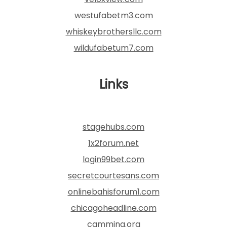
westufabetm3.com
whiskeybrothersllc.com
wildufabetum7.com
Links
stagehubs.com
1x2forum.net
login99bet.com
secretcourtesans.com
onlinebahisforum1.com
chicagoheadline.com
camming.org