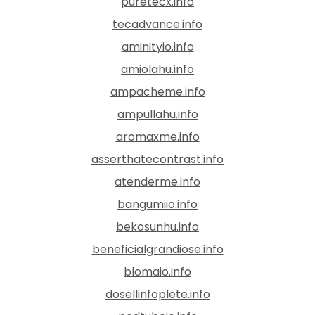
puretecx.info
tecadvance.info
aminityio.info
amiolahu.info
ampacheme.info
ampullahu.info
aromaxme.info
asserthatecontrast.info
atenderme.info
bangumiio.info
bekosunhu.info
beneficialgrandiose.info
blomaio.info
dosellinfoplete.info