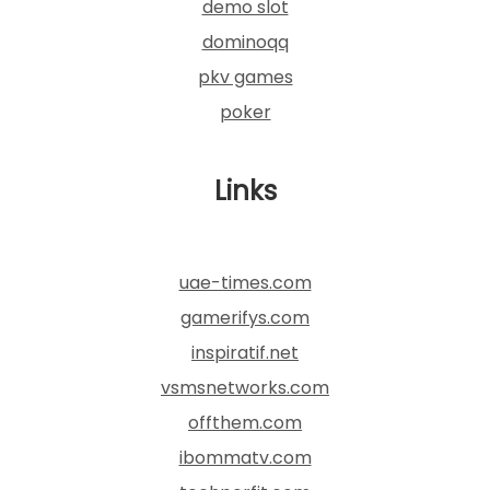
demo slot
dominoqq
pkv games
poker
Links
uae-times.com
gamerifys.com
inspiratif.net
vsmsnetworks.com
offthem.com
ibommatv.com