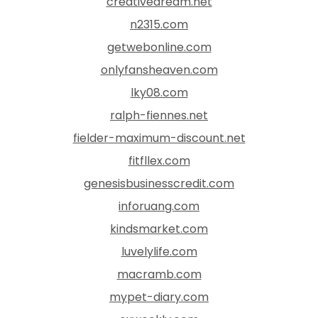
creativedream.net
n2315.com
getwebonline.com
onlyfansheaven.com
lky08.com
ralph-fiennes.net
fielder-maximum-discount.net
fitfllex.com
genesisbusinesscredit.com
inforuang.com
kindsmarket.com
luvelylife.com
macramb.com
mypet-diary.com