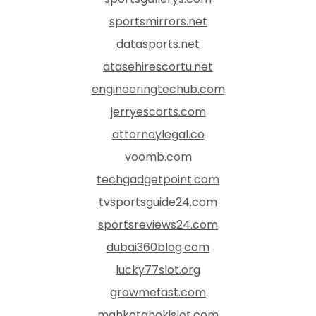
sportsmirrors.net
datasports.net
atasehirescortu.net
engineeringtechub.com
jerryescorts.com
attorneylegal.co
voomb.com
techgadgetpoint.com
tvsportsguide24.com
sportsreviews24.com
dubai360blog.com
lucky77slot.org
growmefast.com
mahkotahokislot.com