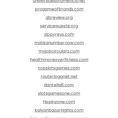
universitiesofamerica.net
progameofbrands.com
qbreview.org
servicewueste.org
zippyrevs.com
matkanumbernow.com
myjobcirculars.com
healthmoreoverfitness.com
topslotxgames.com
routerloggnet.net
dantella6.com
slotsgamesone.com
hispinzone.com
kalyanbazarnights.com