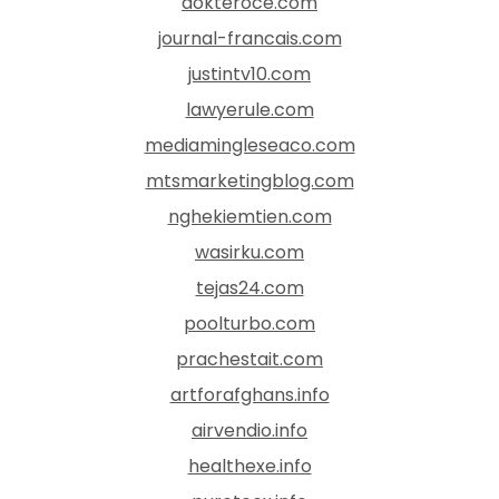
dokteroce.com
journal-francais.com
justintv10.com
lawyerule.com
mediamingleseaco.com
mtsmarketingblog.com
nghekiemtien.com
wasirku.com
tejas24.com
poolturbo.com
prachestait.com
artforafghans.info
airvendio.info
healthexe.info