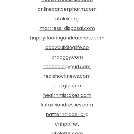
onlinecancerpharm.com
ufalek.org
mattress-disposal.com
happyflooringandcabinets.com
bodybuildinglife.co
qrdoggy.com
technologygud.com
realshocknews.com
pickgb.com
healthmistakes.com
ksfashiondresses.com
patterntrader.org
cnhpa.net
sitalotus.com