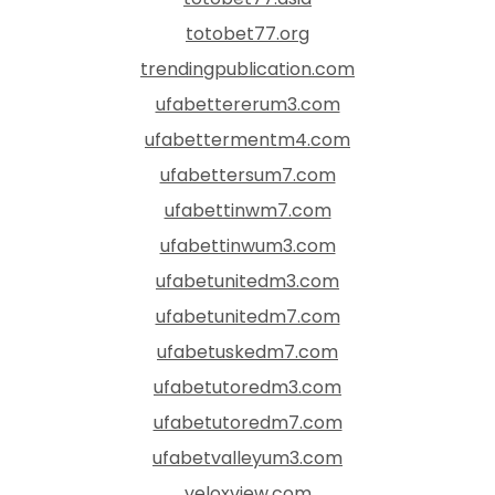
totobet77.org
trendingpublication.com
ufabettererum3.com
ufabettermentm4.com
ufabettersum7.com
ufabettinwm7.com
ufabettinwum3.com
ufabetunitedm3.com
ufabetunitedm7.com
ufabetuskedm7.com
ufabetutoredm3.com
ufabetutoredm7.com
ufabetvalleyum3.com
veloxview.com