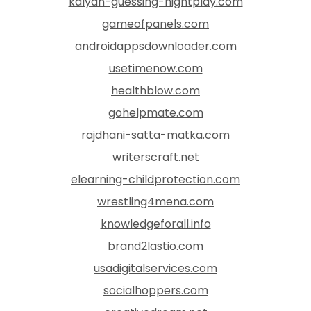
kalyan-guessing-nightplay.com
gameofpanels.com
androidappsdownloader.com
usetimenow.com
healthblow.com
gohelpmate.com
rajdhani-satta-matka.com
writerscraft.net
elearning-childprotection.com
wrestling4mena.com
knowledgeforall.info
brand2lastio.com
usadigitalservices.com
socialhoppers.com