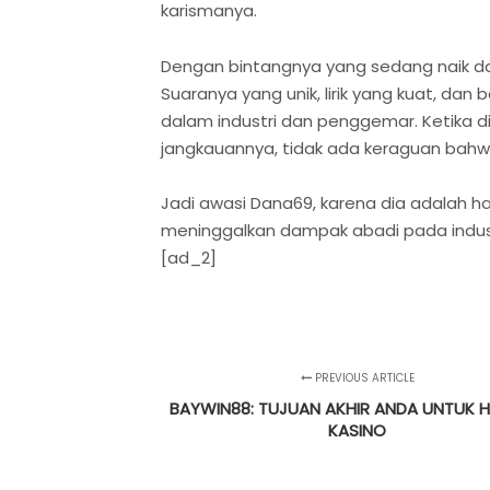
karismanya.
Dengan bintangnya yang sedang naik dau
Suaranya yang unik, lirik yang kuat, da
dalam industri dan penggemar. Ketika 
jangkauannya, tidak ada keraguan bahwa
Jadi awasi Dana69, karena dia adalah h
meninggalkan dampak abadi pada indus
[ad_2]
PREVIOUS ARTICLE
BAYWIN88: TUJUAN AKHIR ANDA UNTUK 
KASINO