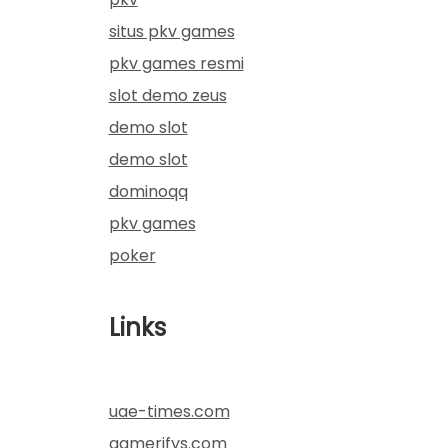
situs pkv games
pkv games resmi
slot demo zeus
demo slot
demo slot
dominoqq
pkv games
poker
Links
uae-times.com
gamerifys.com