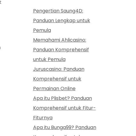
t
Pengertian Saung4D:
Panduan Lengkap untuk
Pemula
Memahami Ahlicasino:
a
Panduan Komprehensif
untuk Pemula
Juruscasino: Panduan
Komprehensif untuk
Permainan Online
Apa itu Plisbet? Panduan
Komprehensif untuk Fitur-
Fiturnya
Apa itu Bunga99? Panduan