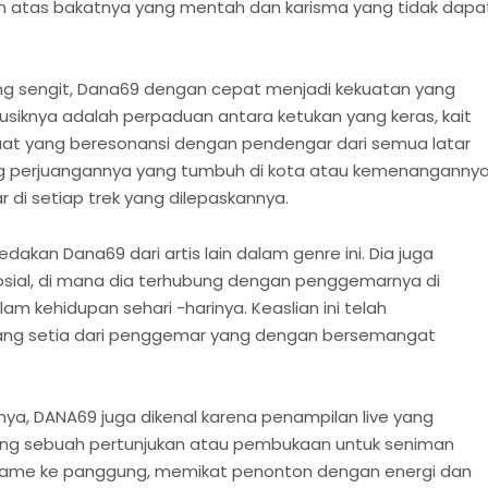
atas bakatnya yang mentah dan karisma yang tidak dapa
ang sengit, Dana69 dengan cepat menjadi kekuatan yang
Musiknya adalah perpaduan antara ketukan yang keras, kait
at yang beresonansi dengan pendengar dari semua latar
g perjuangannya yang tumbuh di kota atau kemenanganny
ar di setiap trek yang dilepaskannya.
kan Dana69 dari artis lain dalam genre ini. Dia juga
sosial, di mana dia terhubung dengan penggemarnya di
lam kehidupan sehari -harinya. Keaslian ini telah
g setia dari penggemar yang dengan bersemangat
nya, DANA69 juga dikenal karena penampilan live yang
ning sebuah pertunjukan atau pembukaan untuk seniman
ame ke panggung, memikat penonton dengan energi dan