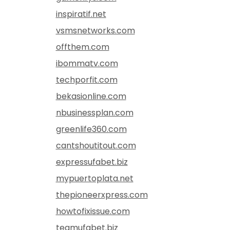
inspiratif.net
vsmsnetworks.com
offthem.com
ibommatv.com
techporfit.com
bekasionline.com
nbusinessplan.com
greenlife360.com
cantshoutitout.com
expressufabet.biz
mypuertoplata.net
thepioneerxpress.com
howtofixissue.com
teamufabet.biz