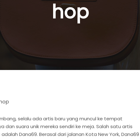
hop
-hop
embang, selalu ada artis baru yang muncul ke tempat
an suara unik mereka sendiri ke meja. Salah satu artis
 adalah Dana69. Berasal dari jalanan Kota New York, Dana69