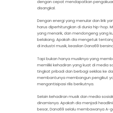
dengan cepat mendapatkan pengakuan 
disangkal.
Dengan energi yang menular dan lirik y
harus diperhitungkan di dunia hip-hop. 
yang menarik, dan mendongeng yang ku
belakang. Apakah dia mengetuk tentan
di industri musik, keaslian Dana69 bersin
Tapi bukan hanya musiknya yang membeda
memiliki kehadiran yang kuat di media 
tingkat pribadi dan berbagi sekilas ke da
membantunya membangun pengikut yan
mengantisipasi rilis berikutnya.
Selain kehadiran musik dan media sosial
dinamisnya. Apakah dia menjadi headli
besar, Dana69 selalu membawanya A-g