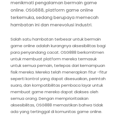
menikmati pengalaman bermain game
online. OSG888, platform game online
terkemuka, sedang berupaya memecah
hambatan ini dan merevolusi industri.
Salah satu hambatan terbesar untuk bermain
game online adalah kurangnya aksesibilitas bagi
para penyandang cacat. OSG888 berkomitmen
untuk membuat platform mereka termasuk
untuk semua pemain, terlepas dari kemampuan
fisik mereka. Mereka telah menerapkan fitur -fitur
seperti kontrol yang dapat disesuaikan, perintah
suara, dan kompatibilitas pembaca layar untuk
membuat game mereka dapat diakses oleh
semua orang. Dengan memprioritaskan
aksesibilitas, OSG888 memastikan bahwa tidak
ada yang tertinggal di komunitas game online.