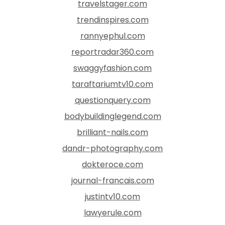
travelstager.com
trendinspires.com
rannyephul.com
reportradar360.com
swaggyfashion.com
taraftariumtv10.com
questionquery.com
bodybuildinglegend.com
brilliant-nails.com
dandr-photography.com
dokteroce.com
journal-francais.com
justintv10.com
lawyerule.com