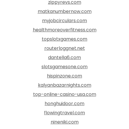
zippyrevs.com
matkanumbernow.com
myjobcirculars.com
healthmoreoverfitness.com
topslotxgames.com
routerloggnet.net
dantella6.com
slotsgamesone.com
hispinzone.com
kalyanbazarnights.com
top-online-casino-usa.com
honghuidoor.com
flowingtravel.com
nineniki.com