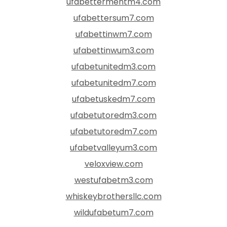
ufabettermentm4.com
ufabettersum7.com
ufabettinwm7.com
ufabettinwum3.com
ufabetunitedm3.com
ufabetunitedm7.com
ufabetuskedm7.com
ufabetutoredm3.com
ufabetutoredm7.com
ufabetvalleyum3.com
veloxview.com
westufabetm3.com
whiskeybrothersllc.com
wildufabetum7.com