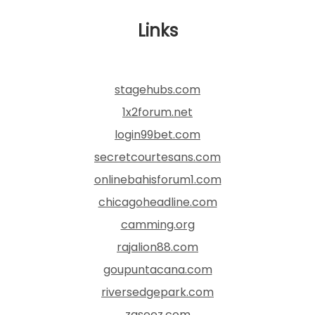
Links
stagehubs.com
1x2forum.net
login99bet.com
secretcourtesans.com
onlinebahisforum1.com
chicagoheadline.com
camming.org
rajalion88.com
goupuntacana.com
riversedgepark.com
zaseez.com