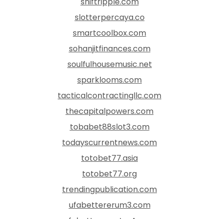
shiftripple.com
slotterpercaya.co
smartcoolbox.com
sohanjitfinances.com
soulfulhousemusic.net
sparklooms.com
tacticalcontractingllc.com
thecapitalpowers.com
tobabet88slot3.com
todayscurrentnews.com
totobet77.asia
totobet77.org
trendingpublication.com
ufabettererum3.com