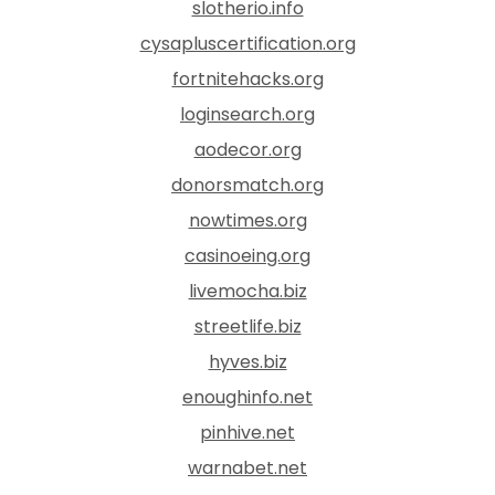
slotherio.info
cysapluscertification.org
fortnitehacks.org
loginsearch.org
aodecor.org
donorsmatch.org
nowtimes.org
casinoeing.org
livemocha.biz
streetlife.biz
hyves.biz
enoughinfo.net
pinhive.net
warnabet.net