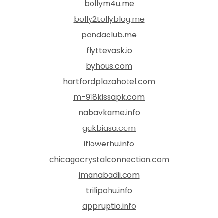
bollym4u.me
bolly2tollyblog.me
pandaclub.me
flyttevask.io
byhous.com
hartfordplazahotel.com
m-918kissapk.com
nabavkame.info
gakbiasa.com
iflowerhu.info
chicagocrystalconnection.com
imanabadii.com
trilipohu.info
appruptio.info