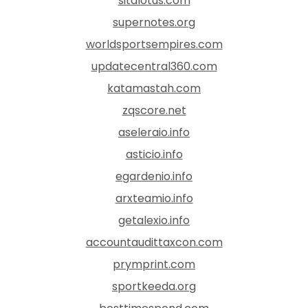
sitalotus.com
supernotes.org
worldsportsempires.com
updatecentral360.com
katamastah.com
zqscore.net
aseleraio.info
asticio.info
egardenio.info
arxteamio.info
getalexio.info
accountaudittaxcon.com
prymprint.com
sportkeeda.org