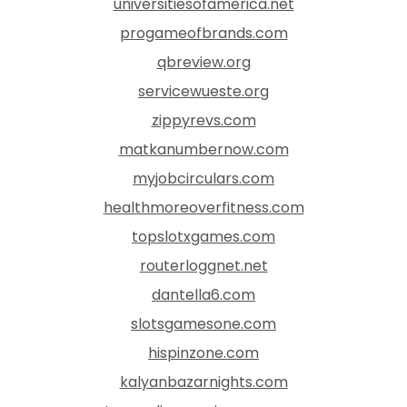
universitiesofamerica.net
progameofbrands.com
qbreview.org
servicewueste.org
zippyrevs.com
matkanumbernow.com
myjobcirculars.com
healthmoreoverfitness.com
topslotxgames.com
routerloggnet.net
dantella6.com
slotsgamesone.com
hispinzone.com
kalyanbazarnights.com