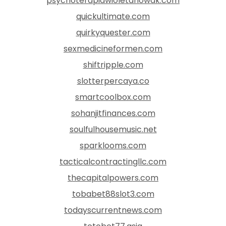
psychoterapiawioletanowak.com
quickultimate.com
quirkyquester.com
sexmedicineformen.com
shiftripple.com
slotterpercaya.co
smartcoolbox.com
sohanjitfinances.com
soulfulhousemusic.net
sparklooms.com
tacticalcontractingllc.com
thecapitalpowers.com
tobabet88slot3.com
todayscurrentnews.com