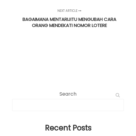
NEXT ARTICLE
BAGAIMANA MENTARIJITU MENGUBAH CARA
ORANG MENDEKATI NOMOR LOTERE
Search
Recent Posts