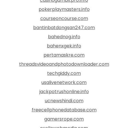
casinogambitpro.info
pokerplaymasters.info
courseoncourse.com
bantinbatdongsan247.com
bahednog.info
bahenxgek.info
pertamaskre.com
threadsvideoandphotodownloader.com
techgiddy.com
usalivenetwork.com
jackpotrushonline.info
ucnewshindi.com
freecellphonedatabase.com
gamersrope.com