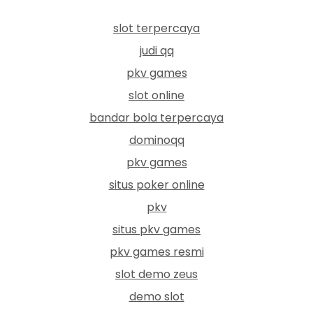
slot terpercaya
judi qq
pkv games
slot online
bandar bola terpercaya
dominoqq
pkv games
situs poker online
pkv
situs pkv games
pkv games resmi
slot demo zeus
demo slot