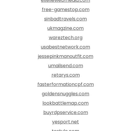
exellewebmedia.com
free-gamestop.com
sinbadtravels.com
ukmagzine.com
wareztech.org
usabestnetwork.com
jessepinkmanoutfit.com
umailsend.com
retarys.com
fasterformationcpf.com
goldensnuggles.com
lookbattlemap.com
buyrdpservice.com
yesport.net