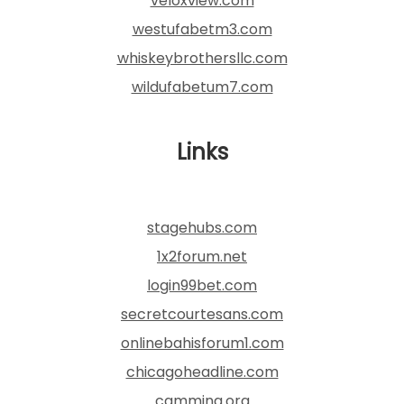
veloxview.com
westufabetm3.com
whiskeybrothersllc.com
wildufabetum7.com
Links
stagehubs.com
1x2forum.net
login99bet.com
secretcourtesans.com
onlinebahisforum1.com
chicagoheadline.com
camming.org