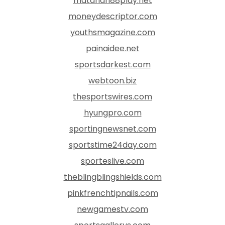
matahari88play.net
moneydescriptor.com
youthsmagazine.com
painaidee.net
sportsdarkest.com
webtoon.biz
thesportswires.com
hyungpro.com
sportingnewsnet.com
sportstime24day.com
sporteslive.com
theblingblingshields.com
pinkfrenchtipnails.com
newgamestv.com