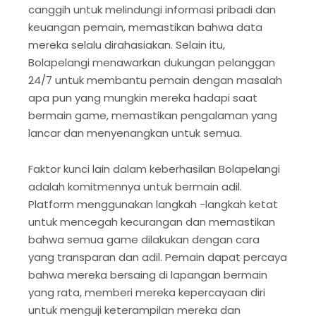
canggih untuk melindungi informasi pribadi dan
keuangan pemain, memastikan bahwa data
mereka selalu dirahasiakan. Selain itu,
Bolapelangi menawarkan dukungan pelanggan
24/7 untuk membantu pemain dengan masalah
apa pun yang mungkin mereka hadapi saat
bermain game, memastikan pengalaman yang
lancar dan menyenangkan untuk semua.
Faktor kunci lain dalam keberhasilan Bolapelangi
adalah komitmennya untuk bermain adil.
Platform menggunakan langkah -langkah ketat
untuk mencegah kecurangan dan memastikan
bahwa semua game dilakukan dengan cara
yang transparan dan adil. Pemain dapat percaya
bahwa mereka bersaing di lapangan bermain
yang rata, memberi mereka kepercayaan diri
untuk menguji keterampilan mereka dan