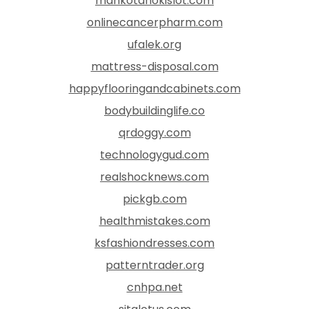
mahkotahokislot.com
onlinecancerpharm.com
ufalek.org
mattress-disposal.com
happyflooringandcabinets.com
bodybuildinglife.co
qrdoggy.com
technologygud.com
realshocknews.com
pickgb.com
healthmistakes.com
ksfashiondresses.com
patterntrader.org
cnhpa.net