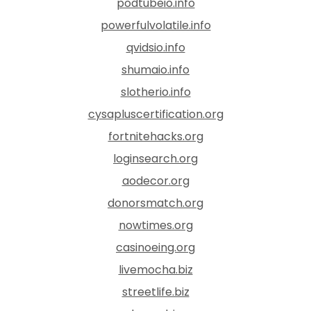
podtubeio.info
powerfulvolatile.info
qvidsio.info
shumaio.info
slotherio.info
cysapluscertification.org
fortnitehacks.org
loginsearch.org
aodecor.org
donorsmatch.org
nowtimes.org
casinoeing.org
livemocha.biz
streetlife.biz