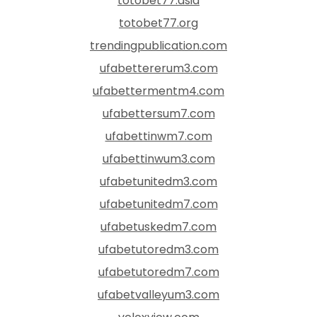
totobet77.asia
totobet77.org
trendingpublication.com
ufabettererum3.com
ufabettermentm4.com
ufabettersum7.com
ufabettinwm7.com
ufabettinwum3.com
ufabetunitedm3.com
ufabetunitedm7.com
ufabetuskedm7.com
ufabetutoredm3.com
ufabetutoredm7.com
ufabetvalleyum3.com