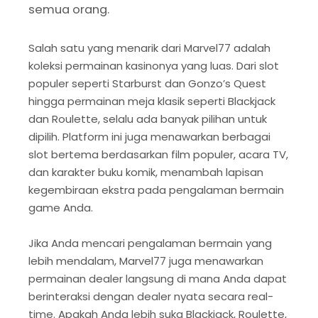
semua orang.
Salah satu yang menarik dari Marvel77 adalah
koleksi permainan kasinonya yang luas. Dari slot
populer seperti Starburst dan Gonzo’s Quest
hingga permainan meja klasik seperti Blackjack
dan Roulette, selalu ada banyak pilihan untuk
dipilih. Platform ini juga menawarkan berbagai
slot bertema berdasarkan film populer, acara TV,
dan karakter buku komik, menambah lapisan
kegembiraan ekstra pada pengalaman bermain
game Anda.
Jika Anda mencari pengalaman bermain yang
lebih mendalam, Marvel77 juga menawarkan
permainan dealer langsung di mana Anda dapat
berinteraksi dengan dealer nyata secara real-
time. Apakah Anda lebih suka Blackjack, Roulette,