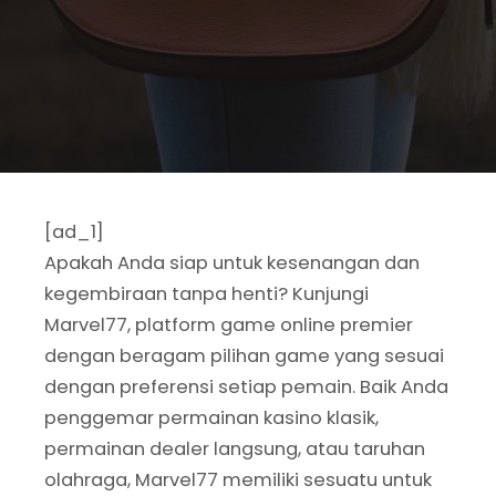
[ad_1]
Apakah Anda siap untuk kesenangan dan
kegembiraan tanpa henti? Kunjungi
Marvel77, platform game online premier
dengan beragam pilihan game yang sesuai
dengan preferensi setiap pemain. Baik Anda
penggemar permainan kasino klasik,
permainan dealer langsung, atau taruhan
olahraga, Marvel77 memiliki sesuatu untuk