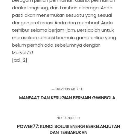
beragam pilihan permainan kasino, permainan
dealer langsung, dan taruhan olahraga, Anda
pasti akan menemukan sesuatu yang sesuai
dengan preferensi Anda dan membuat Anda
terhibur selama berjam-jam. Bersiaplah untuk
merasakan sensasi bermain game online yang
belum pernah ada sebelumnya dengan
Marvel77!
[ad_2]
PREVIOUS ARTICLE
MANFAAT DAN KERUGIAN BERMAIN GWINBOLA
NEXT ARTICLE
POWER77: KUNCI SOLUSI ENERGI BERKELANJUTAN
DAN TERBARUKAN