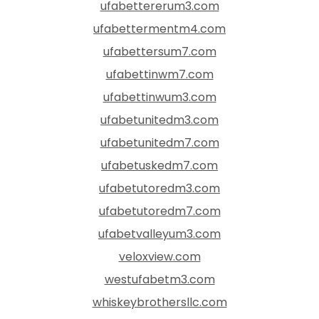
ufabettererum3.com
ufabettermentm4.com
ufabettersum7.com
ufabettinwm7.com
ufabettinwum3.com
ufabetunitedm3.com
ufabetunitedm7.com
ufabetuskedm7.com
ufabetutoredm3.com
ufabetutoredm7.com
ufabetvalleyum3.com
veloxview.com
westufabetm3.com
whiskeybrothersllc.com