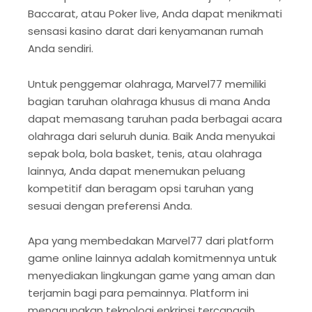
Baccarat, atau Poker live, Anda dapat menikmati
sensasi kasino darat dari kenyamanan rumah
Anda sendiri.
Untuk penggemar olahraga, Marvel77 memiliki
bagian taruhan olahraga khusus di mana Anda
dapat memasang taruhan pada berbagai acara
olahraga dari seluruh dunia. Baik Anda menyukai
sepak bola, bola basket, tenis, atau olahraga
lainnya, Anda dapat menemukan peluang
kompetitif dan beragam opsi taruhan yang
sesuai dengan preferensi Anda.
Apa yang membedakan Marvel77 dari platform
game online lainnya adalah komitmennya untuk
menyediakan lingkungan game yang aman dan
terjamin bagi para pemainnya. Platform ini
menggunakan teknologi enkripsi tercanggih