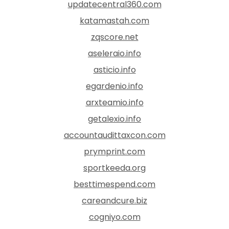
updatecentral360.com
katamastah.com
zqscore.net
aseleraio.info
asticio.info
egardenio.info
arxteamio.info
getalexio.info
accountaudittaxcon.com
prymprint.com
sportkeeda.org
besttimespend.com
careandcure.biz
cogniyo.com