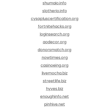
shumaio.info
slotherio.info
cysapluscertification.org
fortnitehacks.org
loginsearch.org
aodecor.org
donorsmatch.org
nowtimes.org
casinoeing.org
livemocha.biz
streetlife.biz
hyves.biz
enoughinfo.net
pinhive.net