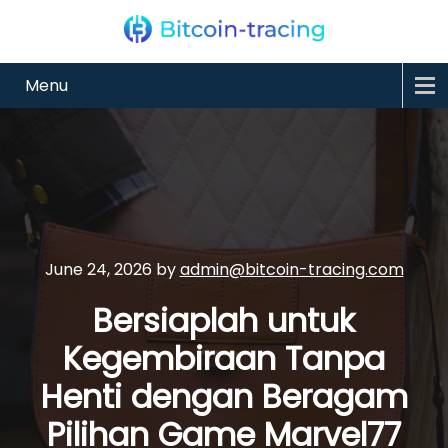
Menu
June 24, 2026
by
admin@bitcoin-tracing.com
Bersiaplah untuk
Kegembiraan Tanpa
Henti dengan Beragam
Pilihan Game Marvel77