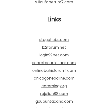
wildufabetum7.com
Links
stagehubs.com
1x2forum.net
login99bet.com
secretcourtesans.com
onlinebahisforum1.com
chicagoheadline.com
camming.org
rajalion88.com
goupuntacana.com