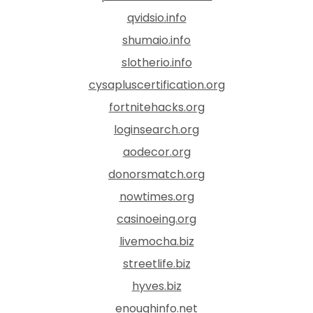
qvidsio.info
shumaio.info
slotherio.info
cysapluscertification.org
fortnitehacks.org
loginsearch.org
aodecor.org
donorsmatch.org
nowtimes.org
casinoeing.org
livemocha.biz
streetlife.biz
hyves.biz
enoughinfo.net