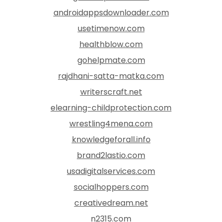
androidappsdownloader.com
usetimenow.com
healthblow.com
gohelpmate.com
rajdhani-satta-matka.com
writerscraft.net
elearning-childprotection.com
wrestling4mena.com
knowledgeforall.info
brand2lastio.com
usadigitalservices.com
socialhoppers.com
creativedream.net
n2315.com