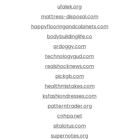
ufalek.org
mattress-disposal.com
happyflooringandcabinets.com
bodybuildinglife.co
qrdoggy.com
technologygud.com
realshocknews.com
pickgb.com
healthmistakes.com
ksfashiondresses.com
patterntrader.org
cnhpa.net
sitalotus.com
supernotes.org