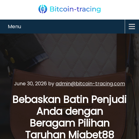
Menu
June 30, 2026
by
admin@bitcoin-tracing.com
Bebaskan Batin Penjudi
Anda dengan
Beragam Pilihan
Taruhan Miabet88