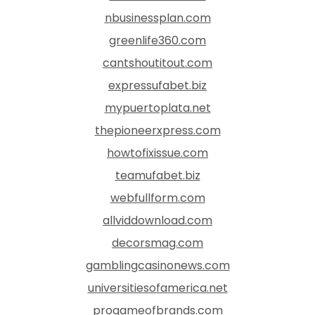
nbusinessplan.com
greenlife360.com
cantshoutitout.com
expressufabet.biz
mypuertoplata.net
thepioneerxpress.com
howtofixissue.com
teamufabet.biz
webfullform.com
allviddownload.com
decorsmag.com
gamblingcasinonews.com
universitiesofamerica.net
progameofbrands.com