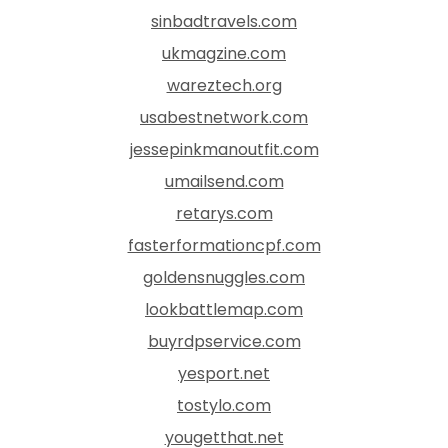
sinbadtravels.com
ukmagzine.com
wareztech.org
usabestnetwork.com
jessepinkmanoutfit.com
umailsend.com
retarys.com
fasterformationcpf.com
goldensnuggles.com
lookbattlemap.com
buyrdpservice.com
yesport.net
tostylo.com
yougetthat.net