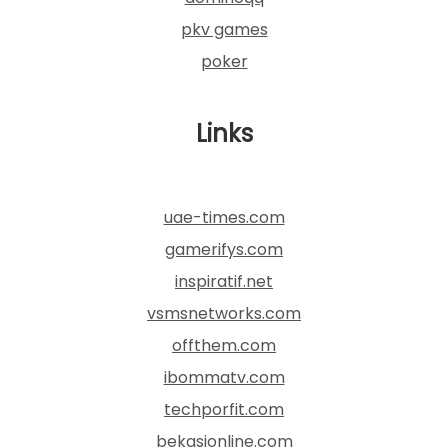
pkv games
poker
Links
uae-times.com
gamerifys.com
inspiratif.net
vsmsnetworks.com
offthem.com
ibommatv.com
techporfit.com
bekasionline.com