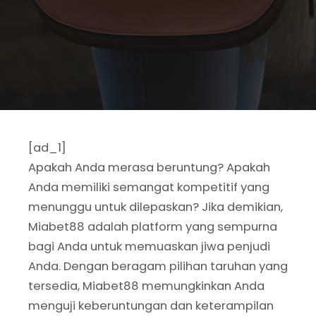
[ad_1]
Apakah Anda merasa beruntung? Apakah
Anda memiliki semangat kompetitif yang
menunggu untuk dilepaskan? Jika demikian,
Miabet88 adalah platform yang sempurna
bagi Anda untuk memuaskan jiwa penjudi
Anda. Dengan beragam pilihan taruhan yang
tersedia, Miabet88 memungkinkan Anda
menguji keberuntungan dan keterampilan