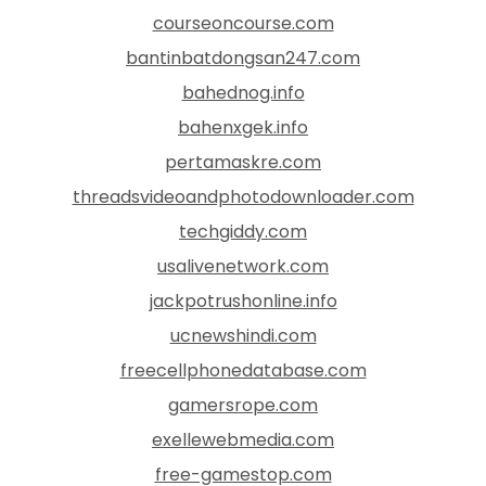
courseoncourse.com
bantinbatdongsan247.com
bahednog.info
bahenxgek.info
pertamaskre.com
threadsvideoandphotodownloader.com
techgiddy.com
usalivenetwork.com
jackpotrushonline.info
ucnewshindi.com
freecellphonedatabase.com
gamersrope.com
exellewebmedia.com
free-gamestop.com