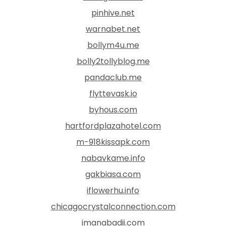
pinhive.net
warnabet.net
bollym4u.me
bolly2tollyblog.me
pandaclub.me
flyttevask.io
byhous.com
hartfordplazahotel.com
m-918kissapk.com
nabavkame.info
gakbiasa.com
iflowerhu.info
chicagocrystalconnection.com
imanabadii.com