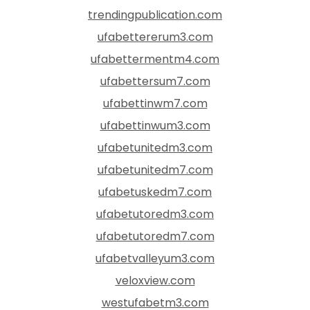
trendingpublication.com
ufabettererum3.com
ufabettermentm4.com
ufabettersum7.com
ufabettinwm7.com
ufabettinwum3.com
ufabetunitedm3.com
ufabetunitedm7.com
ufabetuskedm7.com
ufabetutoredm3.com
ufabetutoredm7.com
ufabetvalleyum3.com
veloxview.com
westufabetm3.com