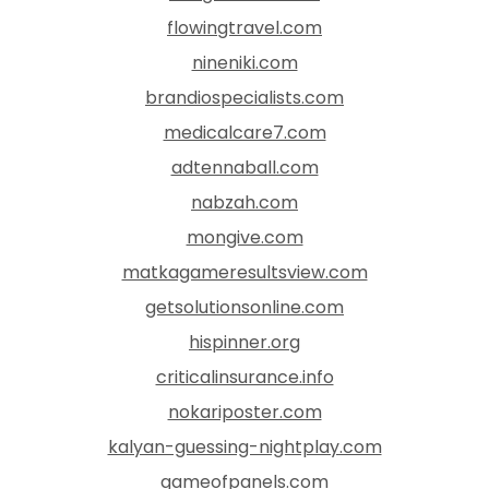
flowingtravel.com
nineniki.com
brandiospecialists.com
medicalcare7.com
adtennaball.com
nabzah.com
mongive.com
matkagameresultsview.com
getsolutionsonline.com
hispinner.org
criticalinsurance.info
nokariposter.com
kalyan-guessing-nightplay.com
gameofpanels.com