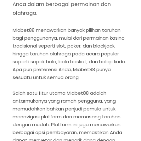
Anda dalam berbagai permainan dan
olahraga.
Miabet88 menawarkan banyak pilihan taruhan
bagi penggunanya, mulai dari permainan kasino
tradisional seperti slot, poker, dan blackjack,
hingga taruhan olahraga pada acara populer
seperti sepak bola, bola basket, dan balap kuda.
Apa pun preferensi Anda, Miabet88 punya
sesuatu untuk semua orang.
Salah satu fitur utama Miabet88 adalah
antarmukanya yang ramah pengguna, yang
memudahkan bahkan penjudi pemula untuk
menavigasi platform dan memasang taruhan
dengan mudah. Platform ini juga menawarkan
berbagai opsi pembayaran, memastikan Anda
dapat menyetor dan menarik dana dengan