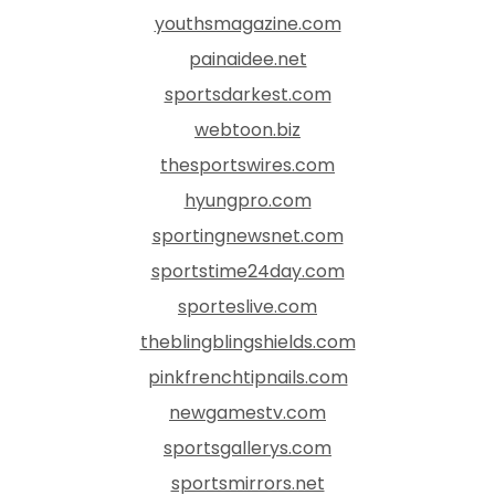
youthsmagazine.com
painaidee.net
sportsdarkest.com
webtoon.biz
thesportswires.com
hyungpro.com
sportingnewsnet.com
sportstime24day.com
sporteslive.com
theblingblingshields.com
pinkfrenchtipnails.com
newgamestv.com
sportsgallerys.com
sportsmirrors.net