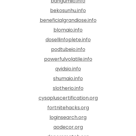
bangumiio.info
bekosunhu.info
beneficialgrandiose.info
blomaio.info
dosellinfoplete.info
podtubeio.info
powerfulvolatile.info
qvidsio.info
shumaio.info
slotherio.info
cysapluscertification.org
fortnitehacks.org
loginsearch.org
aodecor.org