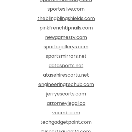
sporteslive.com
theblingblingshields.com
pinkfrenchtipnails.com
newgamestv.com
sportsgallerys.com
sportsmirrors.net
datasports.net
atasehirescortu.net
engineeringtechub.com
jerryescorts.com
attorneylegal.co
voomb.com
techgadgetpoint.com
tvsportsguide24.com