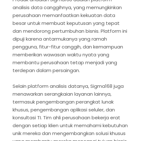
analisis data canggihnya, yang memungkinkan
perusahaan memanfaatkan kekuatan data
besar untuk membuat keputusan yang tepat
dan mendorong pertumbuhan bisnis. Platform ini
dipuji karena antarmukanya yang ramah
pengguna, fitur-fitur canggih, dan kemampuan
memberikan wawasan waktu nyata yang
membantu perusahaan tetap menjadi yang
terdepan dalam persaingan.
Selain platform analisis datanya, Sigma168 juga
menawarkan serangkaian layanan lainnya,
termasuk pengembangan perangkat lunak
khusus, pengembangan aplikasi seluler, dan
konsultasi TI. Tim ahli perusahaan bekerja erat
dengan setiap klien untuk memahami kebutuhan
unik mereka dan mengembangkan solusi khusus