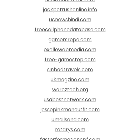
jackpotrushonline.info
ucnewshindi.com
freecellphonedatabase.com
gamersrope.com
exellewebmedia.com
free-gamestop.com
sinbadtravels.com
ukmagzine.com
wareztech.org
usabestnetwork.com
jessepinkmanoutfit.com
umailsend.com
retarys.com
fasterformationcpf.com