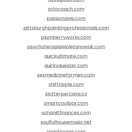
ortocoach.com
passionawe.com
pittsburghpaintingprofessionals.com
plumberryworks.com
psychoterapiawioletanowak.com
quickultimate.com
quirkyquester.com
sexmedicineformen.com
shiftripple.com
slotterpercaya.co
smartcoolbox.com
sohanjitfinances.com
soulfulhousemusic.net
sparklooms.com