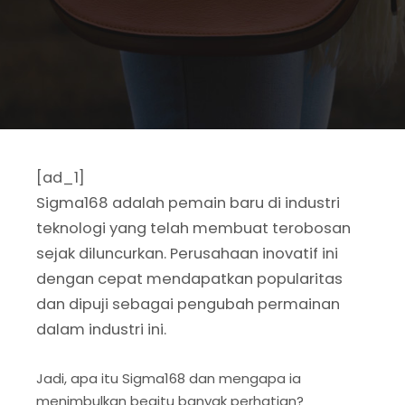
[ad_1]
Sigma168 adalah pemain baru di industri
teknologi yang telah membuat terobosan
sejak diluncurkan. Perusahaan inovatif ini
dengan cepat mendapatkan popularitas
dan dipuji sebagai pengubah permainan
dalam industri ini.
Jadi, apa itu Sigma168 dan mengapa ia
menimbulkan begitu banyak perhatian?