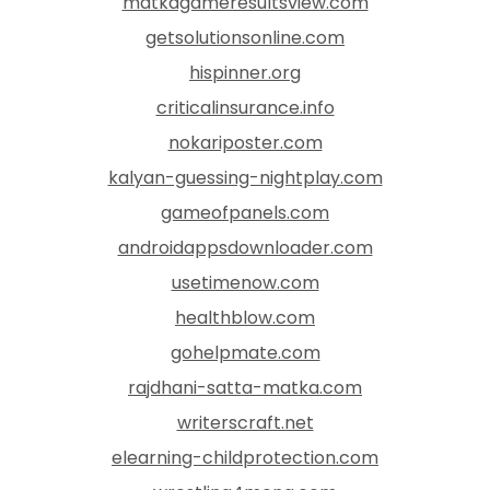
matkagameresultsview.com
getsolutionsonline.com
hispinner.org
criticalinsurance.info
nokariposter.com
kalyan-guessing-nightplay.com
gameofpanels.com
androidappsdownloader.com
usetimenow.com
healthblow.com
gohelpmate.com
rajdhani-satta-matka.com
writerscraft.net
elearning-childprotection.com