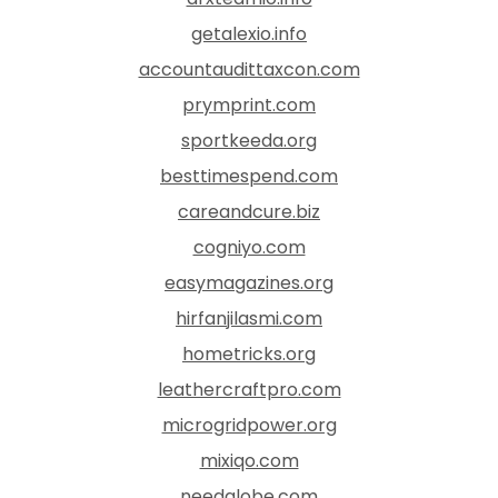
getalexio.info
accountaudittaxcon.com
prymprint.com
sportkeeda.org
besttimespend.com
careandcure.biz
cogniyo.com
easymagazines.org
hirfanjilasmi.com
hometricks.org
leathercraftpro.com
microgridpower.org
mixiqo.com
needglobe.com