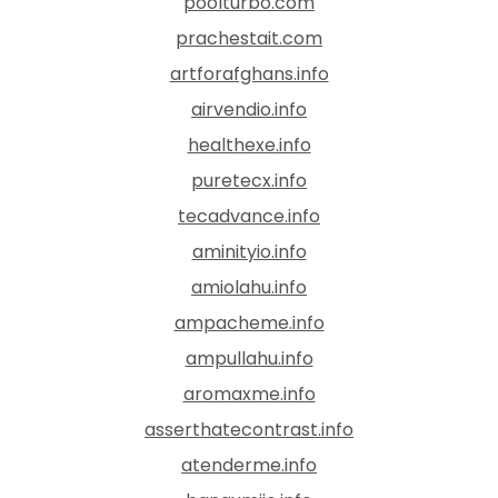
poolturbo.com
prachestait.com
artforafghans.info
airvendio.info
healthexe.info
puretecx.info
tecadvance.info
aminityio.info
amiolahu.info
ampacheme.info
ampullahu.info
aromaxme.info
asserthatecontrast.info
atenderme.info