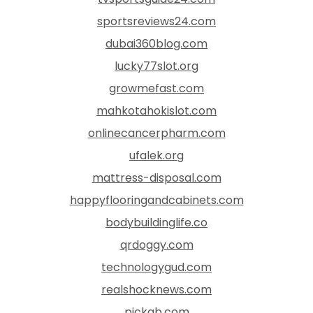
sportsreviews24.com
dubai360blog.com
lucky77slot.org
growmefast.com
mahkotahokislot.com
onlinecancerpharm.com
ufalek.org
mattress-disposal.com
happyflooringandcabinets.com
bodybuildinglife.co
qrdoggy.com
technologygud.com
realshocknews.com
pickgb.com