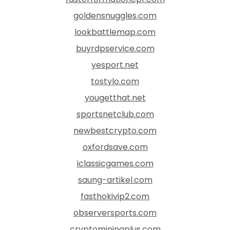
goldensnuggles.com
lookbattlemap.com
buyrdpservice.com
yesport.net
tostylo.com
yougetthat.net
sportsnetclub.com
newbestcrypto.com
oxfordsave.com
iclassicgames.com
saung-artikel.com
fasthokivip2.com
observersports.com
cryptominingplus.com