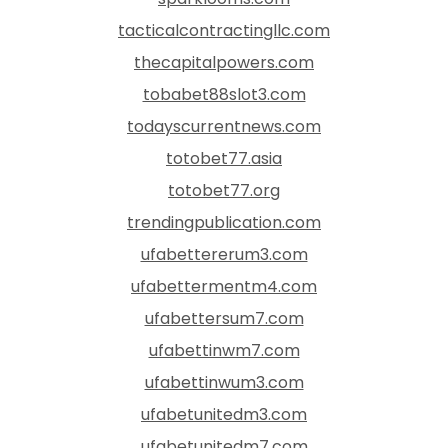
tacticalcontractingllc.com
thecapitalpowers.com
tobabet88slot3.com
todayscurrentnews.com
totobet77.asia
totobet77.org
trendingpublication.com
ufabettererum3.com
ufabettermentm4.com
ufabettersum7.com
ufabettinwm7.com
ufabettinwum3.com
ufabetunitedm3.com
ufabetunitedm7.com