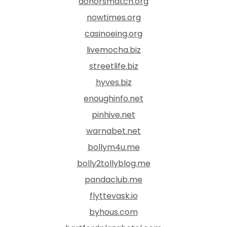
donorsmatch.org
nowtimes.org
casinoeing.org
livemocha.biz
streetlife.biz
hyves.biz
enoughinfo.net
pinhive.net
warnabet.net
bollym4u.me
bolly2tollyblog.me
pandaclub.me
flyttevask.io
byhous.com