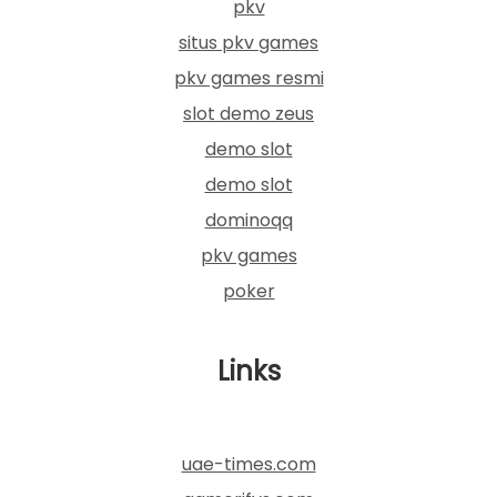
pkv
situs pkv games
pkv games resmi
slot demo zeus
demo slot
demo slot
dominoqq
pkv games
poker
Links
uae-times.com