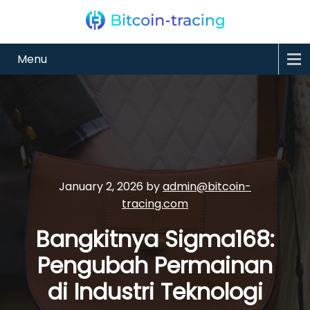
Menu
January 2, 2026
by
admin@bitcoin-
tracing.com
Bangkitnya Sigma168:
Pengubah Permainan
di Industri Teknologi