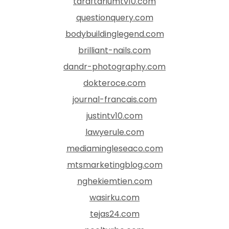
taraftariumtv10.com
questionquery.com
bodybuildinglegend.com
brilliant-nails.com
dandr-photography.com
dokteroce.com
journal-francais.com
justintv10.com
lawyerule.com
mediamingleseaco.com
mtsmarketingblog.com
nghekiemtien.com
wasirku.com
tejas24.com