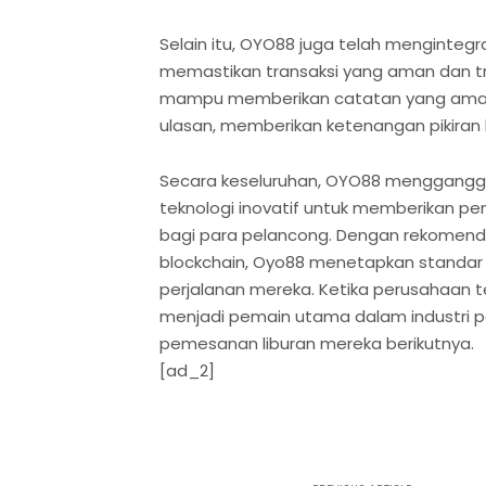
Selain itu, OYO88 juga telah mengintegr
memastikan transaksi yang aman dan t
mampu memberikan catatan yang ama
ulasan, memberikan ketenangan pikira
Secara keseluruhan, OYO88 menggang
teknologi inovatif untuk memberikan p
bagi para pelancong. Dengan rekomendasi 
blockchain, Oyo88 menetapkan standa
perjalanan mereka. Ketika perusahaan 
menjadi pemain utama dalam industri p
pemesanan liburan mereka berikutnya.
[ad_2]