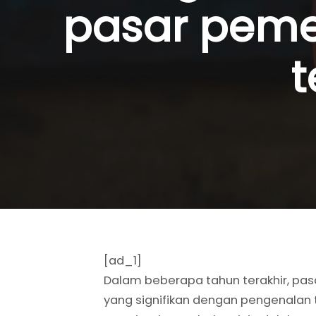
pasar peme
t
[ad_1]
Dalam beberapa tahun terakhir, pa
yang signifikan dengan pengenalan t