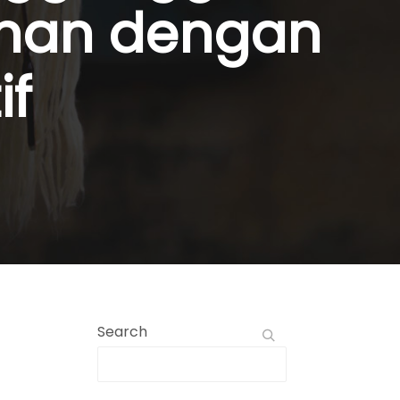
anan dengan
if
Search