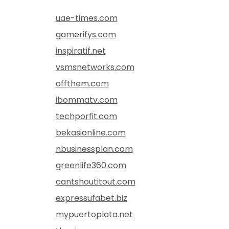
uae-times.com
gamerifys.com
inspiratif.net
vsmsnetworks.com
offthem.com
ibommatv.com
techporfit.com
bekasionline.com
nbusinessplan.com
greenlife360.com
cantshoutitout.com
expressufabet.biz
mypuertoplata.net