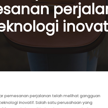
sanan perjal
eknologi inovat
sar pemesanan perjalanan telah melihat gangguan
eknologi inovatif. Salah satu perusahaan yang