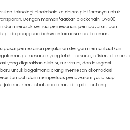
asikan teknologi blockchain ke dalam platformnya untuk
ransparan. Dengan memanfaatkan blockchain, Oyo88
n dan merusak semua pemesanan, pembayaran, dan
n kepada pengguna bahwa informasi mereka aman.
gu pasar pemesanan perjalanan dengan memanfaatkan
engalaman pemesanan yang lebih personal, efisien, dan ama
yang digerakkan oleh AI, tur virtual, dan integrasi
r baru untuk bagaimana orang memesan akomodasi
terus tumbuh dan memperluas penawarannya, ia siap
erjalanan, mengubah cara orang berpikir tentang