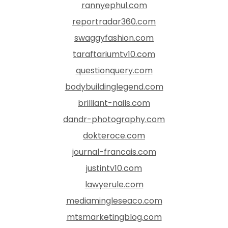
rannyephul.com
reportradar360.com
swaggyfashion.com
taraftariumtv10.com
questionquery.com
bodybuildinglegend.com
brilliant-nails.com
dandr-photography.com
dokteroce.com
journal-francais.com
justintv10.com
lawyerule.com
mediamingleseaco.com
mtsmarketingblog.com