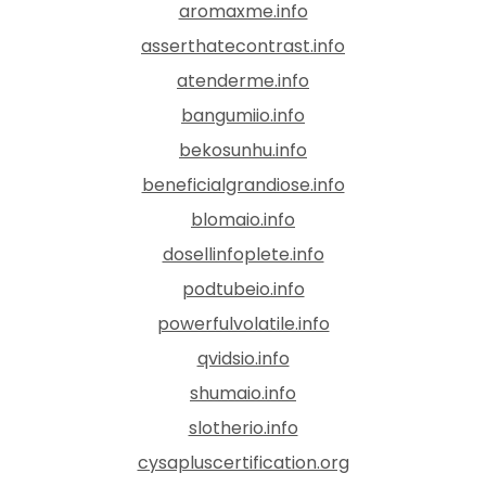
aromaxme.info
asserthatecontrast.info
atenderme.info
bangumiio.info
bekosunhu.info
beneficialgrandiose.info
blomaio.info
dosellinfoplete.info
podtubeio.info
powerfulvolatile.info
qvidsio.info
shumaio.info
slotherio.info
cysapluscertification.org