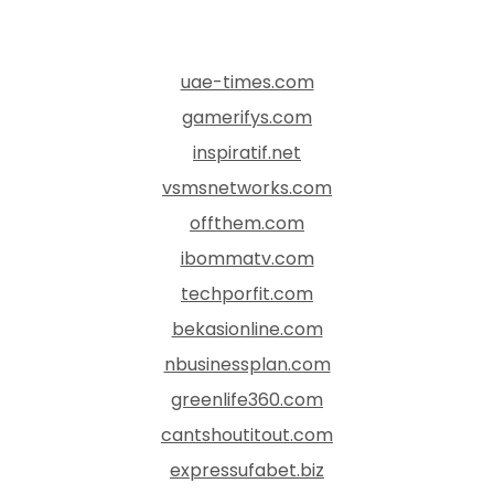
uae-times.com
gamerifys.com
inspiratif.net
vsmsnetworks.com
offthem.com
ibommatv.com
techporfit.com
bekasionline.com
nbusinessplan.com
greenlife360.com
cantshoutitout.com
expressufabet.biz