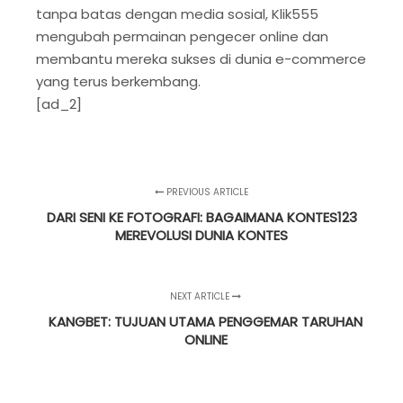
tanpa batas dengan media sosial, Klik555
mengubah permainan pengecer online dan
membantu mereka sukses di dunia e-commerce
yang terus berkembang.
[ad_2]
PREVIOUS ARTICLE
DARI SENI KE FOTOGRAFI: BAGAIMANA KONTES123
MEREVOLUSI DUNIA KONTES
NEXT ARTICLE
KANGBET: TUJUAN UTAMA PENGGEMAR TARUHAN
ONLINE