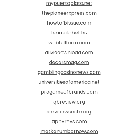
mypuertoplata.net
thepioneerxpress.com
howtofixissue.com
teamufabet.biz
webfullform.com
allviddownload.com
decorsmag.com
gamblingcasinonews.com
universitiesofamerica.net
progameofbrands.com
qbreview.org
servicewueste.org
zippyrevs.com
matkanumbernow.com