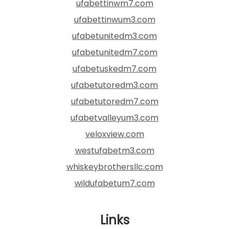
ufabettinwm7.com
ufabettinwum3.com
ufabetunitedm3.com
ufabetunitedm7.com
ufabetuskedm7.com
ufabetutoredm3.com
ufabetutoredm7.com
ufabetvalleyum3.com
veloxview.com
westufabetm3.com
whiskeybrothersllc.com
wildufabetum7.com
Links