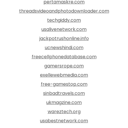
pertamaskre.com
threadsvideoandphotodownloader.com
techgiddy.com
usalivenetwork.com
jackpotrushonline.info
ucnewshindi.com
freecellphonedatabase.com
gamersrope.com
exellewebmedia.com
free-gamestop.com
sinbadtravels.com
ukmagzine.com
wareztech.org
usabestnetwork.com