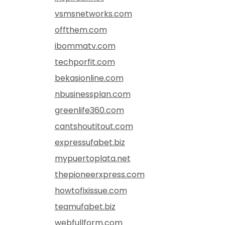
vsmsnetworks.com
offthem.com
ibommatv.com
techporfit.com
bekasionline.com
nbusinessplan.com
greenlife360.com
cantshoutitout.com
expressufabet.biz
mypuertoplata.net
thepioneerxpress.com
howtofixissue.com
teamufabet.biz
webfullform.com