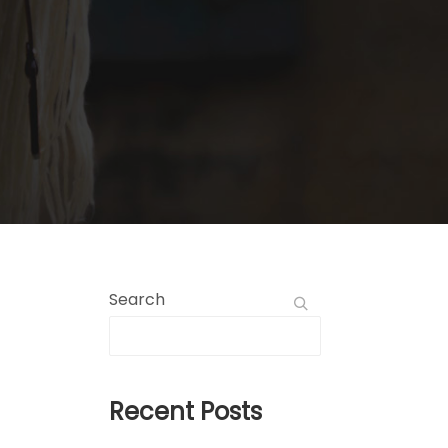
Search
Recent Posts