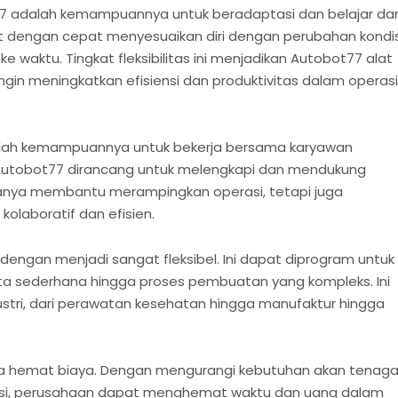
7 adalah kemampuannya untuk beradaptasi dan belajar dar
pat dengan cepat menyesuaikan diri dengan perubahan kondis
e waktu. Tingkat fleksibilitas ini menjadikan Autobot77 alat
ingin meningkatkan efisiensi dan produktivitas dalam operasi
alah kemampuannya untuk bekerja bersama karyawan
 Autobot77 dirancang untuk melengkapi dan mendukung
hanya membantu merampingkan operasi, tetapi juga
kolaboratif dan efisien.
dengan menjadi sangat fleksibel. Ini dapat diprogram untuk
ata sederhana hingga proses pembuatan yang kompleks. Ini
tri, dari perawatan kesehatan hingga manufaktur hingga
juga hemat biaya. Dengan mengurangi kebutuhan akan tenag
ensi, perusahaan dapat menghemat waktu dan uang dalam