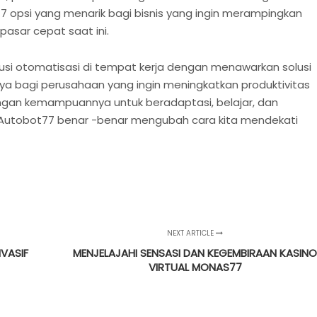
77 opsi yang menarik bagi bisnis yang ingin merampingkan
pasar cepat saat ini.
usi otomatisasi di tempat kerja dengan menawarkan solusi
aya bagi perusahaan yang ingin meningkatkan produktivitas
gan kemampuannya untuk beradaptasi, belajar, dan
 Autobot77 benar -benar mengubah cara kita mendekati
NEXT ARTICLE
VASIF
MENJELAJAHI SENSASI DAN KEGEMBIRAAN KASIN
VIRTUAL MONAS77