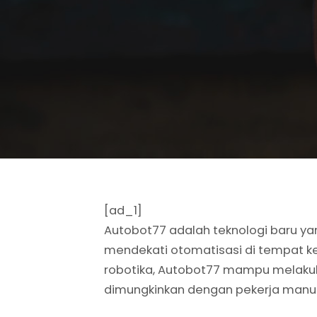
[ad_1]
Autobot77 adalah teknologi baru y
mendekati otomatisasi di tempat 
robotika, Autobot77 mampu melaku
dimungkinkan dengan pekerja manus