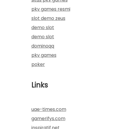
pkv games resmi
slot demo zeus
demo slot
demo slot
dominoqq
pkv games
poker
Links
uae-times.com
gamerifys.com
inspiratif.net