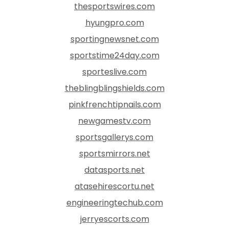
thesportswires.com
hyungpro.com
sportingnewsnet.com
sportstime24day.com
sporteslive.com
theblingblingshields.com
pinkfrenchtipnails.com
newgamestv.com
sportsgallerys.com
sportsmirrors.net
datasports.net
atasehirescortu.net
engineeringtechub.com
jerryescorts.com