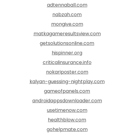
adtennaball.com
nabzah.com
mongive.com
matkagameresultsview.com
getsolutionsonline.com
hispinner.org
criticalinsurance.info
nokariposter.com
kalyan-guessing-nightplay.com
gameofpanels.com
androidappsdownloader.com
usetimenow.com
healthblow.com
gohelpmate.com