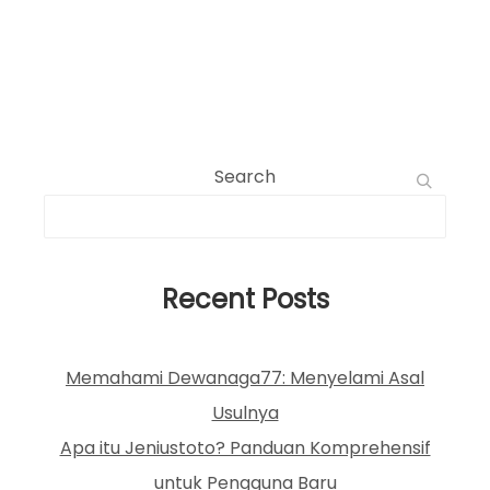
Search
Recent Posts
Memahami Dewanaga77: Menyelami Asal
Usulnya
Apa itu Jeniustoto? Panduan Komprehensif
untuk Pengguna Baru