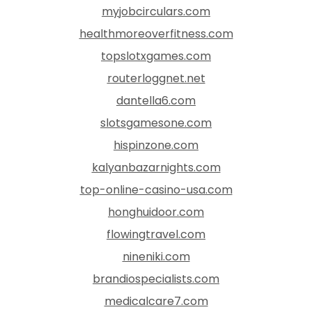
myjobcirculars.com
healthmoreoverfitness.com
topslotxgames.com
routerloggnet.net
dantella6.com
slotsgamesone.com
hispinzone.com
kalyanbazarnights.com
top-online-casino-usa.com
honghuidoor.com
flowingtravel.com
nineniki.com
brandiospecialists.com
medicalcare7.com