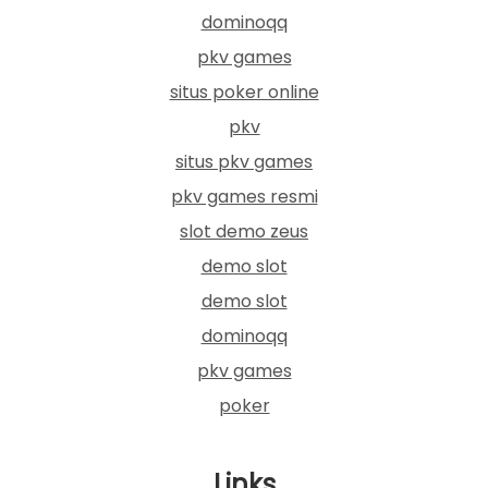
dominoqq
pkv games
situs poker online
pkv
situs pkv games
pkv games resmi
slot demo zeus
demo slot
demo slot
dominoqq
pkv games
poker
Links