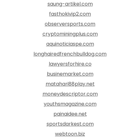
saung-artikel.com
fasthokivip2.com
observersports.com
cryptominingplus.com
aquinoticiaspe.com
longhairedfrenchbulldog.com
lawyersforhire.co
businemarket.com
matahari88play.net
moneydescriptor.com
youthsmagazine.com
painaidee.net
sportsdarkest.com
webtoon.biz