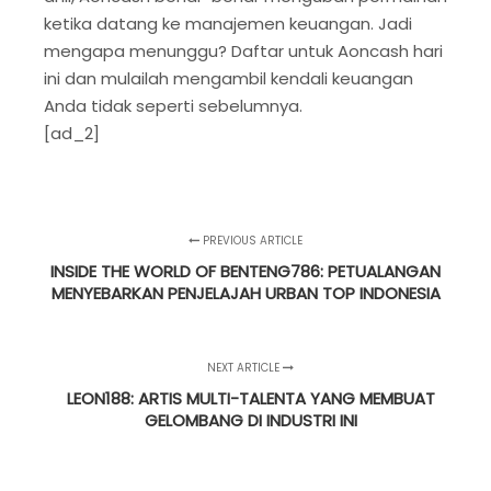
ketika datang ke manajemen keuangan. Jadi
mengapa menunggu? Daftar untuk Aoncash hari
ini dan mulailah mengambil kendali keuangan
Anda tidak seperti sebelumnya.
[ad_2]
PREVIOUS ARTICLE
INSIDE THE WORLD OF BENTENG786: PETUALANGAN
MENYEBARKAN PENJELAJAH URBAN TOP INDONESIA
NEXT ARTICLE
LEON188: ARTIS MULTI-TALENTA YANG MEMBUAT
GELOMBANG DI INDUSTRI INI