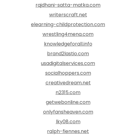
rajdhani-satta-matka.com
writerscraft.net
elearning-childprotection.com
wrestling4mena.com
knowledgeforall.info
brand2lastio.com
usadigitalservices.com
socialhoppers.com
creativedream.net
n2315.com
getwebonline.com
onlyfansheaven.com
lky08.com
ralph-fiennes.net