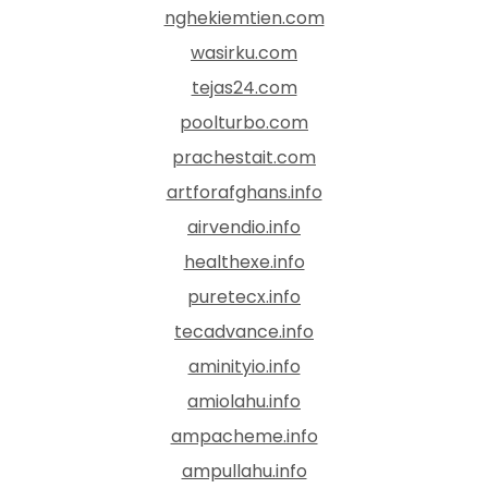
nghekiemtien.com
wasirku.com
tejas24.com
poolturbo.com
prachestait.com
artforafghans.info
airvendio.info
healthexe.info
puretecx.info
tecadvance.info
aminityio.info
amiolahu.info
ampacheme.info
ampullahu.info