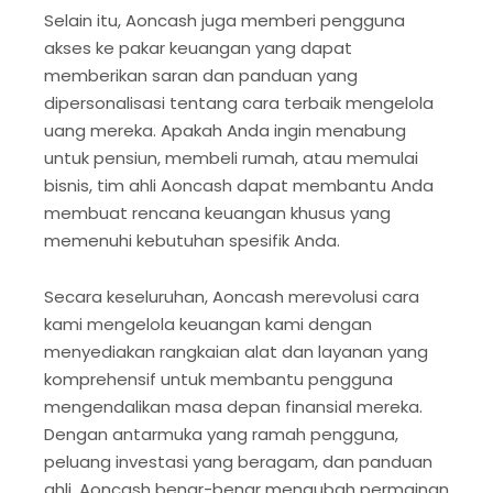
Selain itu, Aoncash juga memberi pengguna
akses ke pakar keuangan yang dapat
memberikan saran dan panduan yang
dipersonalisasi tentang cara terbaik mengelola
uang mereka. Apakah Anda ingin menabung
untuk pensiun, membeli rumah, atau memulai
bisnis, tim ahli Aoncash dapat membantu Anda
membuat rencana keuangan khusus yang
memenuhi kebutuhan spesifik Anda.
Secara keseluruhan, Aoncash merevolusi cara
kami mengelola keuangan kami dengan
menyediakan rangkaian alat dan layanan yang
komprehensif untuk membantu pengguna
mengendalikan masa depan finansial mereka.
Dengan antarmuka yang ramah pengguna,
peluang investasi yang beragam, dan panduan
ahli, Aoncash benar-benar mengubah permainan