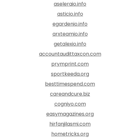
aseleraio.info
asticio.info
egardenio.info
arxteamio.info
getalexio.info
accountaudittaxcon.com
prymprint.com
sportkeeda.org
besttimespend.com
careandcure.biz
cogniyo.com
easymagazines.org
hirfanjilasmi.com
hometricks.org